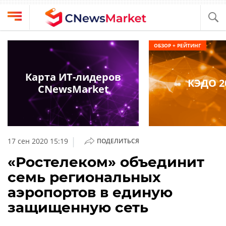
Выбрать
CNews
ОБЗОР + РЕЙТИНГ
провайдера
Аналитика
Публикации
Карта ИТ-лидеров
КЭДО 2
Конференции
CNewsMarket
Компании
Техника
Рейтинги
и
ТВ
обзоры
|
17 сен 2020 15:19
ПОДЕЛИТЬСЯ
Личный
«Ростелеком» объединит
кабинет
семь региональных
О
аэропортов в единую
проекте
защищенную сеть
CNews