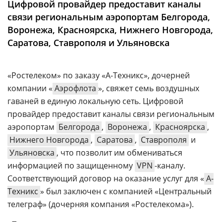
Цифровой провайдер предоставит каналы
Аналитика
связи региональным аэропортам Белгорода,
Конференции
Воронежа, Красноярска, Нижнего Новгорода,
Саратова, Ставрополя и Ульяновска
Техника
ТВ
«Ростелеком» по заказу «А-Техникс», дочерней
компании «
Аэрофлота
», свяжет семь воздушных
Max
Об
гаваней в единую локальную сеть. Цифровой
издании
Telegram
провайдер предоставит каналы связи региональным
Реклама
Дзен
аэропортам
Белгорода
,
Воронежа
,
Красноярска
,
Вакансии
VK
Нижнего Новгорода
,
Саратова
,
Ставрополя
и
Контакты
Ульяновска
, что позволит им обмениваться
Rutube
информацией по защищенному
VPN
-каналу.
Соответствующий договор на оказание услуг для «
А-
Техникс
» был заключен с компанией «Центральный
телеграф» (дочерняя компания «Ростелекома»).