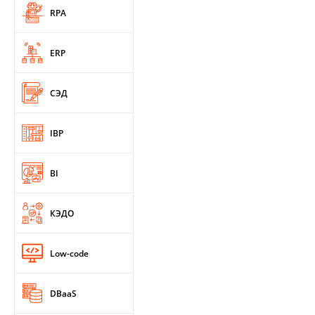
RPA
ERP
СЭД
IBP
BI
КЭДО
Low-code
DBaaS