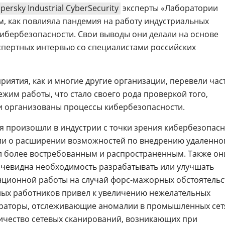
persky Industrial CyberSecurity
эксперты «Лаборатории
м, как повлияла пандемия на работу индустриальных
кибербезопасности. Свои выводы они делали на основе
кспертных интервью со специалистами российских
ятия, как и многие другие организации, перевели час
жим работы, что стало своего рода проверкой того,
и организованы процессы кибербезопасности.
ия произошли в индустрии с точки зрения кибербезопасн
и о расширении возможностей по внедрению удаленно
л более востребованным и распространенным. Также он
очевидна необходимость разрабатывать или улучшать
ционной работы на случай форс-мажорных обстоятельст
нных работников привел к увеличению нежелательных
траторы, отслеживающие аномалии в промышленных сет
ичество сетевых сканирований, возникающих при