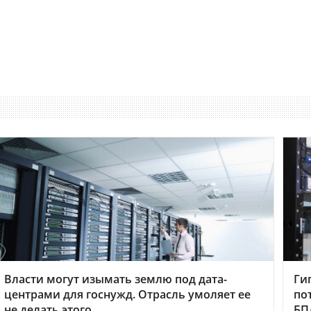
Власти могут изымать землю под дата-
Ги
центрами для госнужд. Отрасль умоляет ее
по
не делать этого
БП