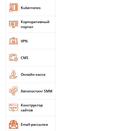
Kubernetes
Корпоративный
портал
VPN
CMS
Онлайн-касса
Автопостинг SMM
Конструктор
сайтов
Email-рассылки