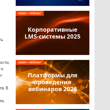
ОБЗОР + РЕЙТИНГ
Корпоративные
LMS-системы 2025
ть
ости,
ОБЗОР + РЕЙТИНГ
го
Платформы для
и
проведения
вебинаров 2026
в. В
ях,