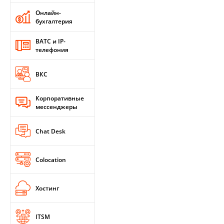
Онлайн-
бухгалтерия
ВАТС и IP-
телефония
ВКС
Корпоративные
мессенджеры
Chat Desk
Colocation
Хостинг
ITSM