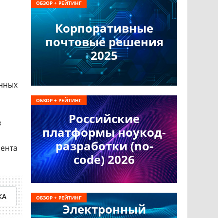
ОБЗОР + РЕЙТИНГ
Корпоративные
почтовые решения
2025
енных
ОБЗОР + РЕЙТИНГ
й
Российские
в
платформы ноукод-
разработки (no-
мента
code) 2026
КА
ОБЗОР + РЕЙТИНГ
Электронный