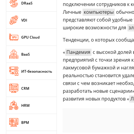
DRaaS
подключении сотрудников к 
Личные
компьютеры
обычно 
представляют собой удобные 
VDI
широкие возможности для
з
GPU Cloud
Тенденции, о которых сообщ
«
Пандемия
с высокой долей
BaaS
предприятий с точки зрения к
лакмусовой бумажкой и нагля
ИТ-безопасность
реальностью становится удале
связи с чем возникает необх
CRM
разработать новые сценарии»
развития новых продуктов «
Л
HRM
BPM