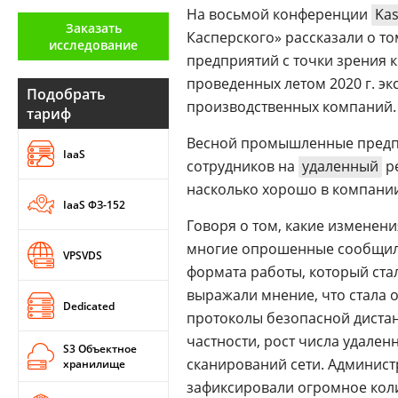
На восьмой конференции
Kas
Аналитика
Заказать
Касперского» рассказали о то
исследование
Конференции
предприятий с точки зрения 
проведенных летом 2020 г. э
Техника
Подобрать
производственных компаний.
тариф
ТВ
Весной промышленные предпри
IaaS
сотрудников на
удаленный
ре
Max
Об
насколько хорошо в компани
издании
IaaS ФЗ-152
Telegram
Реклама
Говоря о том, какие изменен
Дзен
многие опрошенные сообщил
Вакансии
VPSVDS
VK
формата работы, который ста
Контакты
Rutube
выражали мнение, что стала 
Dedicated
протоколы безопасной дистан
частности, рост числа удале
S3 Объектное
сканирований сети. Админис
хранилище
зафиксировали огромное кол