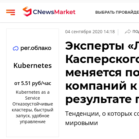
ВЫБРАТЬ ПРОВАЙДЕ
CNews
Выбрать
|
04 сентября 2020 14:18
ПО
провайдера
Аналитика
Эксперты «
Публикации
Конференции
Касперского
Компании
Техника
Kubernetes
меняется п
Рейтинги
ТВ
и
компаний к
обзоры
от 5.51 руб/час
Kubernetes as a
Личный
результате
Service
кабинет
Отказоустойчивые
кластеры, быстрый
Тенденции, о которых с
О
запуск, удобное
проекте
управление
мировыми
CNews