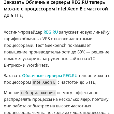
Заказать Облачные серверы REG.RU теперь
Аналитика
можно с процессором Intel Xeon E с частотой
Конференции
до 5 ГГц
Техника
Хостинг-провайдер
REG.RU
запускает новую линейку
ТВ
тарифов облачных VPS с высокочастотными
процессорами. Тест Geekbench показывает
Max
Об
повышение производительности до 69% — решение
издании
Telegram
поможет ускорить нагруженные сайты на «1С-
Реклама
Дзен
Битрикс» и WordPress.
Вакансии
VK
Заказать
Облачные серверы
REG.RU
теперь можно с
Контакты
Rutube
процессором
Intel Xeon E
с частотой до 5 ГГц.
Многие
веб-приложения
не могут эффективно
распределять процессы на несколько ядер, поэтому
они работают быстрее на высокочастотных
процессорах, чем на нескольких ядрах процессора с