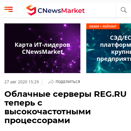
Выбрать
CNews
ОБЗОР + РЕЙТИНГ
провайдера
Аналитика
СЭД/E
Публикации
Карта ИТ-лидеров
платформ
Конференции
CNewsMarket
крупн
Компании
предприят
Техника
Рейтинги
и
ТВ
обзоры
|
27 авг 2020 15:29
ПОДЕЛИТЬСЯ
Личный
Облачные серверы REG.RU
кабинет
теперь с
О
высокочастотными
проекте
процессорами
CNews