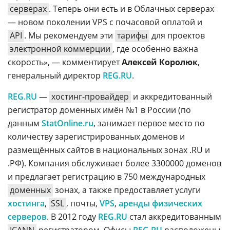
серверах
. Теперь они есть и в Облачных серверах
— новом поколении VPS с почасовой оплатой и
API
. Мы рекомендуем эти
тарифы
для проектов
электронной коммерции
, где особенно важна
скорость», — комментирует
Алексей Королюк
,
генеральный директор
REG.RU
.
REG.RU
—
хостинг-провайдер
и аккредитованный
регистратор доменных имён №1 в России (по
данным
StatOnline.ru
, занимает первое место по
количеству зарегистрированных доменов и
размещённых сайтов в национальных зонах .RU и
.РФ). Компания обслуживает более 3300000 доменов
и предлагает регистрацию в 750 международных
доменных
зонах, а также предоставляет услуги
хостинга
,
SSL
, почты,
VPS
,
аренды физических
серверов
. В 2012 году
REG.RU
стал аккредитованным