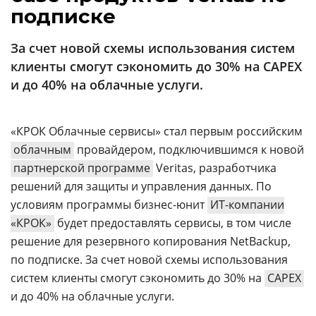
Аналитика
подписке
Конференции
За счет новой схемы использования систем
Техника
клиенты смогут сэкономить до 30% на CAPEX
и до 40% на облачные услуги.
ТВ
«КРОК Облачные сервисы» стал первым российским
Max
Об
облачным
провайдером, подключившимся к новой
издании
Telegram
партнерской программе
Veritas, разработчика
Реклама
Дзен
решений для защиты и управления данных. По
Вакансии
VK
условиям программы бизнес-юнит
ИТ-компании
Контакты
Rutube
«КРОК»
будет предоставлять сервисы, в том числе
решение для резервного копирования NetBackup,
по подписке. За счет новой схемы использования
систем клиенты смогут сэкономить до 30% на
CAPEX
и до 40% на облачные услуги.