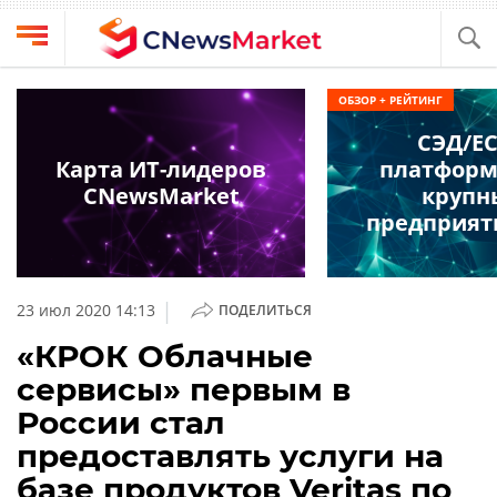
Выбрать
CNews
ОБЗОР + РЕЙТИНГ
провайдера
Аналитика
СЭД/E
Публикации
Карта ИТ-лидеров
платформ
Конференции
CNewsMarket
крупн
Компании
предприят
Техника
Рейтинги
и
ТВ
обзоры
|
23 июл 2020 14:13
ПОДЕЛИТЬСЯ
Личный
«КРОК Облачные
кабинет
сервисы» первым в
О
России стал
проекте
предоставлять услуги на
CNews
базе продуктов Veritas по