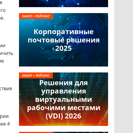
я
ого
ОБЗОР + РЕЙТИНГ
е.
Корпоративные
почтовые решения
гии
2025
личить
ие
ОБЗОР + РЕЙТИНГ
Решения для
ствия
управления
виртуальными
рабочими местами
(VDI) 2026
ории
ее 4