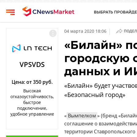
ВЫБРАТЬ ПРОВАЙДЕ
CNews
Выбрать
|
04 марта 2020 18:06
ПОДЕЛ
провайдера
Аналитика
«Билайн» п
Публикации
Конференции
городскую 
Компании
Техника
VPSVDS
данных и И
Рейтинги
ТВ
и
обзоры
Цена: от 350 руб.
«Билайн» будет участво
Высокая
«Безопасный город»
Личный
отказоустойчивость,
кабинет
быстрое
подключение,
О
удобное управление
«
Вымпелком
» (бренд «Билай
проекте
соглашение о взаимодействии
CNews
территории Ставропольского к