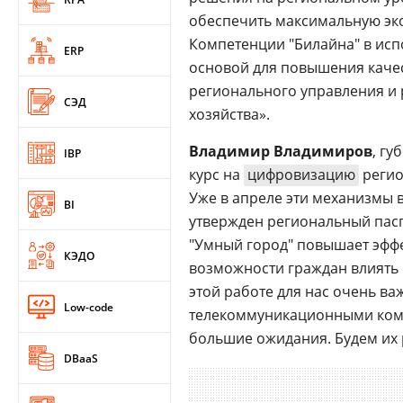
обеспечить максимальную эк
Компетенции "Билайна" в ис
ERP
основой для повышения качес
регионального управления и 
СЭД
хозяйства».
Владимир Владимиров
, гу
IBP
курс на
цифровизацию
регио
Уже в апреле эти механизмы 
BI
утвержден региональный пасп
"Умный город" повышает эффе
КЭДО
возможности граждан влиять 
этой работе для нас очень в
Low-code
телекоммуникационными комп
большие ожидания. Будем их 
DBaaS