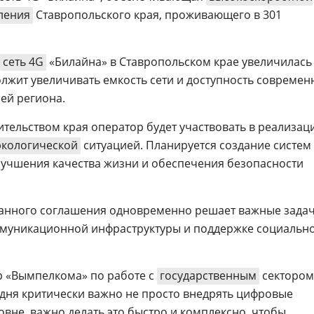
ления
Ставропольского края, проживающего в 301
сеть 4G
«Билайна» в Ставропольском крае увеличилась 
должит увеличивать емкость сети и доступность современ
ей региона.
ительством края оператор будет участвовать в реализац
экологической
ситуацией. Планируется создание систем
лучшения качества жизни и обеспечения безопасности
данного соглашения одновременно решает важные зада
ммуникационной инфраструктуры и поддержке социальн
ор «Вымпелкома» по работе с
государственным
сектором
годня критически важно не просто внедрять цифровые
вне, важно делать это быстро и комплексно, чтобы