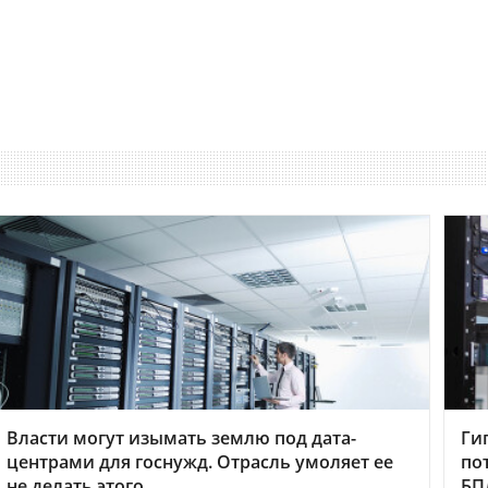
Власти могут изымать землю под дата-
Ги
центрами для госнужд. Отрасль умоляет ее
по
не делать этого
БП