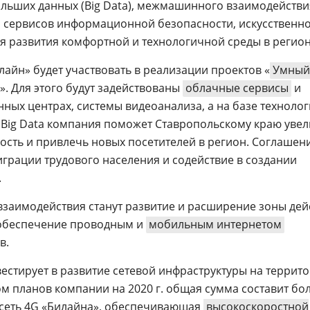
льших данных (Big Data), межмашинного взаимодействи
й, сервисов информационной безопасности, искусственн
ля развития комфортной и технологичной среды в регион
айн» будет участвовать в реализации проектов «
Умный
». Для этого будут задействованы
облачные сервисы
и
ных центрах, системы видеоанализа, а на базе техноло
 Big Data компания поможет Ставропольскому краю уве
ость и привлечь новых посетителей в регион. Соглашен
играции трудового населения и содействие в создании
.
заимодействия станут развитие и расширение зоны дей
 обеспечение проводным и
мобильным интернетом
в.
нвестирует в развитие сетевой инфраструктуры на террит
ом планов компании на 2020 г. общая сумма составит бол
 сеть 4G «Билайна», обеспечивающая
высокоскоростной