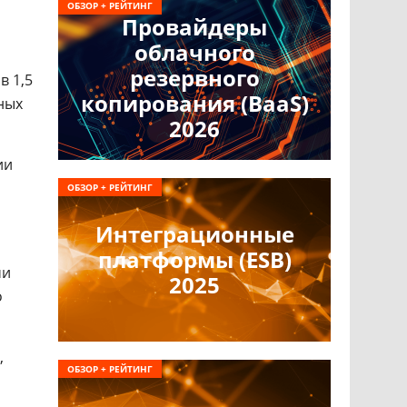
ОБЗОР + РЕЙТИНГ
Провайдеры
облачного
резервного
в 1,5
копирования (BaaS)
ных
2026
ии
ОБЗОР + РЕЙТИНГ
Интеграционные
платформы (ESB)
чи
2025
о
,
ОБЗОР + РЕЙТИНГ