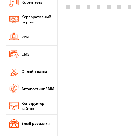
Kubernetes
Корпоративный
портал
VPN
CMS
Онлайн-касса
Автопостинг SMM
Конструктор
сайтов
Email-рассылки