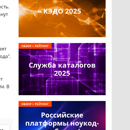
сть.
КЭДО 2025
анут
ОБЗОР + РЕЙТИНГ
зят
ода".
Служба каталогов
2025
ет
и. В
ОБЗОР + РЕЙТИНГ
Российские
платформы ноукод-