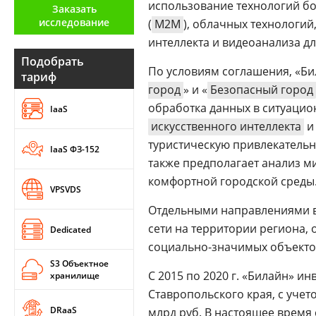
использование технологий бо
Заказать
Аналитика
исследование
(
М2М
), облачных технологи
Конференции
интеллекта и видеоанализа д
Подобрать
Техника
По условиям соглашения, «Бил
тариф
город
» и «
Безопасный город
ТВ
обработка данных в ситуацион
IaaS
искусственного интеллекта
и
Max
Об
туристическую привлекательн
IaaS ФЗ-152
издании
также предполагает анализ м
Telegram
Реклама
комфортной городской среды
Дзен
VPSVDS
Вакансии
VK
Отдельными направлениями в
Контакты
Rutube
сети на территории региона,
Dedicated
социально-значимых объекто
S3 Объектное
С 2015 по 2020 г. «Билайн» и
хранилище
Ставропольского края, с учет
DRaaS
млрд руб. В настоящее время