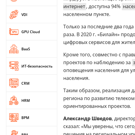
интернет
, доступна 94%
насе
населенном пункте.
VDI
Только за последние два года
GPU Cloud
раза. В 2020 г. «Билайн» про
цифровых сервисов для жител
BaaS
Кроме того, совместно с прав
проектов по наблюдению за
ИТ-безопасность
оповещения населения для у
населения.
CRM
Таким образом, реализация 
региона по развитию телеко
HRM
ориентированных проектов.
BPM
Александр Шведов
, директ
сказал: «Мы уверены, что се
решения на региональном уро
RPA