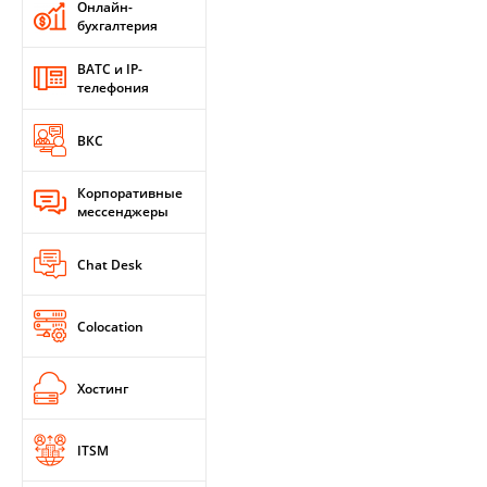
Онлайн-
бухгалтерия
ВАТС и IP-
телефония
ВКС
Корпоративные
мессенджеры
Chat Desk
Colocation
Хостинг
ITSM