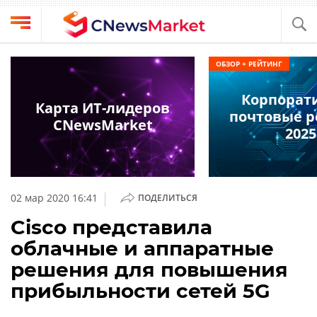
Выбрать
CNews
ОБЗОР + РЕЙТИНГ
провайдера
Аналитика
Корпорат
Публикации
Карта ИТ-лидеров
почтовые 
Конференции
CNewsMarket
Компании
2025
Техника
Рейтинги
и
ТВ
обзоры
|
02 мар 2020 16:41
ПОДЕЛИТЬСЯ
Личный
Cisco представила
кабинет
облачные и аппаратные
О
решения для повышения
проекте
прибыльности сетей 5G
CNews