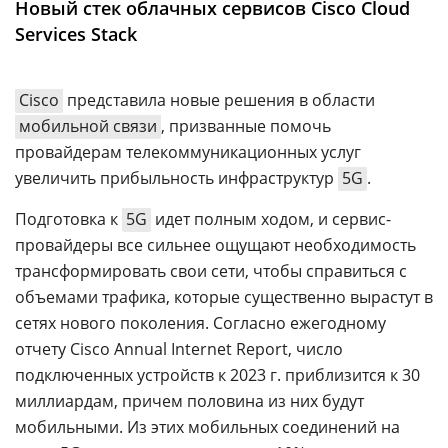
Новый стек облачных сервисов Cisco Cloud
Аналитика
Services Stack
Конференции
Техника
Cisco
представила новые решения в области
мобильной связи
, призванные помочь
ТВ
провайдерам телекоммуникационных услуг
увеличить прибыльность инфраструктур
5G
.
Max
Об
издании
Подготовка к
5G
идет полным ходом, и сервис-
Telegram
Реклама
провайдеры все сильнее ощущают необходимость
Дзен
трансформировать свои сети, чтобы справиться с
Вакансии
VK
объемами трафика, которые существенно вырастут в
Контакты
Rutube
сетях нового поколения. Согласно ежегодному
отчету Cisco Annual Internet Report, число
подключенных устройств к 2023 г. приблизится к 30
миллиардам, причем половина из них будут
мобильными. Из этих мобильных соединений на