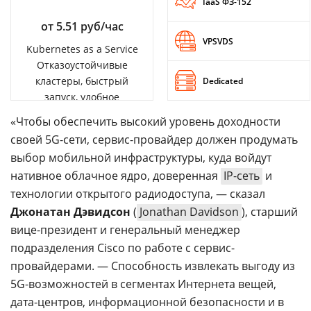
IaaS ФЗ-152
от 5.51 руб/час
VPSVDS
Kubernetes as a Service
Отказоустойчивые
кластеры, быстрый
Dedicated
запуск, удобное
управление
«Чтобы обеспечить высокий уровень доходности
своей 5G-сети, сервис-провайдер должен продумать
выбор мобильной инфраструктуры, куда войдут
нативное облачное ядро, доверенная
IP-сеть
и
технологии открытого радиодоступа, — сказал
Джонатан Дэвидсон
(
Jonathan Davidson
), старший
вице-президент и генеральный менеджер
подразделения Cisco по работе с сервис-
провайдерами. — Способность извлекать выгоду из
5G-возможностей в сегментах Интернета вещей,
дата-центров, информационной безопасности и в