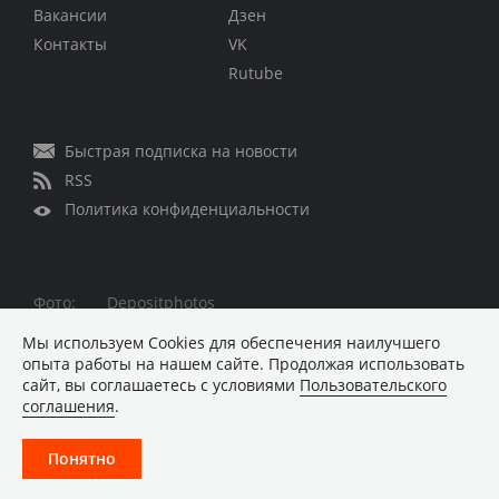
Вакансии
Дзен
Контакты
VK
Rutube
Быстрая подписка на новости
RSS
Политика конфиденциальности
Фото:
Depositphotos
Все права защищены © 1995 – 2026
Мы используем Сookies для обеспечения наилучшего
опыта работы на нашем сайте. Продолжая использовать
Материалы, помеченные знаком ■ опубликованы на
сайт, вы соглашаетесь с условиями
Пользовательского
коммерческой основе
соглашения
.
Хостинг-провайдер REG.RU
Понятно