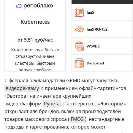
IaaS
Kubernetes
IaaS ФЗ-152
от 5.51 руб/час
VPSVDS
Kubernetes as a Service
Отказоустойчивые
кластеры, быстрый
Dedicated
запуск, удобное
управление
С февраля рекламодатели GPMD могут запустить
видеорекламу
с применением офлайн-таргетингов
«Эвотора» на инвентаре крупнейших
видеоплатформ
Рунета
. Партнерство с «Эвотором»
открывает для брендов, включая производителей
товаров массового спроса (
FMCG
), нестандартные
подходы к таргетированию, которое может