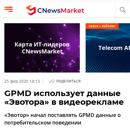
Выбрать
CNews
ОБЗОР + РЕЙТИНГ
провайдера
Аналитика
Публикации
Карта ИТ-лидеров
Telecom AP
Конференции
CNewsMarket
Компании
Техника
Рейтинги
и
ТВ
обзоры
|
25 фев 2020 14:13
ПОДЕЛИТЬСЯ
Личный
GPMD использует данные
кабинет
«Эвотора» в видеорекламе
О
проекте
«Эвотор» начал поставлять GPMD данные о
CNews
потребительском поведении