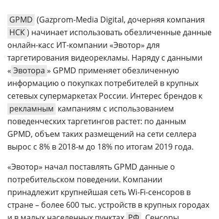
Аналитика
GPMD
(Gazprom-Media Digital, дочерняя компания
Конференции
НСК
) начинает использовать обезличенные данные
Техника
онлайн-касс ИТ-компании «Эвотор» для
таргетирования видеорекламы. Наряду с данными
ТВ
«
Эвотора
» GPMD применяет обезличенную
информацию о покупках потребителей в крупных
Max
Об
сетевых супермаркетах России. Интерес брендов к
издании
рекламным
кампаниям с использованием
Telegram
Реклама
поведенческих таргетингов растет: по данным
Дзен
Вакансии
GPMD, объем таких размещений на сети селлера
VK
вырос с 8% в 2018-м до 18% по итогам 2019 года.
Контакты
Rutube
«Эвотор» начал поставлять GPMD данные о
потребительском поведении. Компании
принадлежит крупнейшая сеть Wi-Fi-сенсоров в
стране – более 600 тыс. устройств в крупных городах
и в малых населенных пунктах
РФ
. Сенсоры,