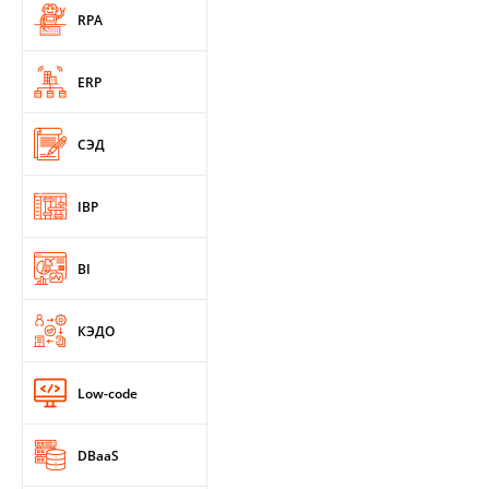
RPA
ERP
СЭД
IBP
BI
КЭДО
Low-code
DBaaS