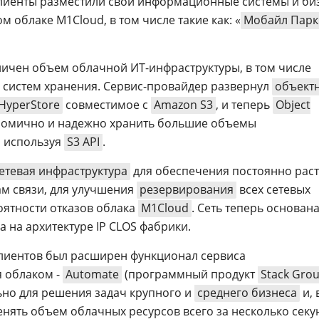
клиенты разместили свои информационные системы и би
облаке М1Cloud, в том числе такие как: «
Мобайл Парк
личен объем облачной ИТ-инфраструктуры, в том числе
 систем хранения. Сервис-провайдер развернул
объект
 HyperStore
совместимое с
Amazon S3
, и теперь
Object
номично и надежно хранить большие объемы
, используя
S3 API
.
етевая инфраструктура
для обеспечения постоянно рас
ам связи, для улучшения
резервирования
всех сетевых
оятности отказов облака
M1Cloud
. Сеть теперь основана
а на архитектуре IP CLOS фабрики.
 клиентов был расширен функционал сервиса
 облаком -
Automate
(программный продукт
Stack Gro
но для решения задач крупного и
среднего бизнеса
и, 
енять объем облачных ресурсов всего за несколько секу