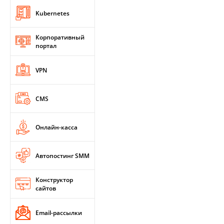
Kubernetes
Корпоративный
портал
VPN
CMS
Онлайн-касса
Автопостинг SMM
Конструктор
сайтов
Email-рассылки