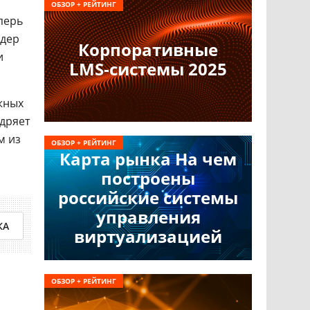
ОБЗОР + РЕЙТИНГ
перь
йдер
Корпоративные
и
LMS-системы 2025
жных
едряет
м из
ОБЗОР + РЕЙТИНГ
Карта рынка На чем
построены
российские системы
управления
КА
виртуализацией
ОБЗОР + РЕЙТИНГ