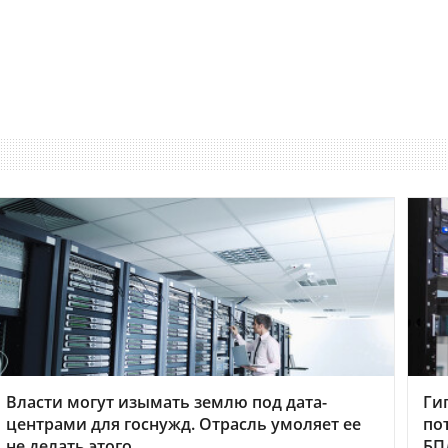
Власти могут изымать землю под дата-
Ги
центрами для госнужд. Отрасль умоляет ее
по
не делать этого
БП