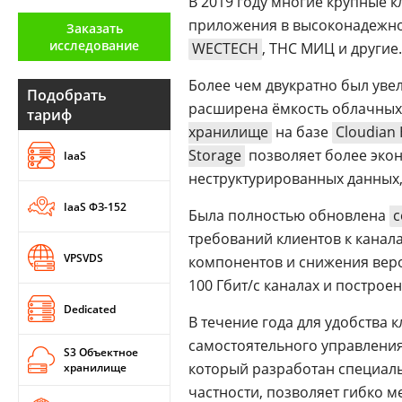
В 2019 году многие крупные 
Аналитика
приложения в высоконадежном 
Заказать
исследование
WECTECH
, ТНС МИЦ и другие.
Конференции
Более чем двукратно был уве
Техника
Подобрать
расширена ёмкость облачных
тариф
ТВ
хранилище
на базе
Cloudian
Storage
позволяет более эко
IaaS
неструктурированных данных
Max
Об
издании
IaaS ФЗ-152
Telegram
Была полностью обновлена
с
Реклама
Дзен
требований клиентов к канал
Вакансии
VPSVDS
VK
компонентов и снижения вер
Контакты
100 Гбит/c каналах и построен
Rutube
Dedicated
В течение года для удобства
самостоятельного управления
S3 Объектное
который разработан специаль
хранилище
частности, позволяет гибко м