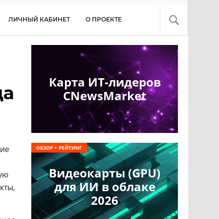
ЛИЧНЫЙ КАБИНЕТ
О ПРОЕКТЕ
Карта ИТ-лидеров
да
CNewsMarket
кие
ОБЗОР + РЕЙТИНГ
Видеокарты (GPU)
ую
для ИИ в облаке
кты,
2026