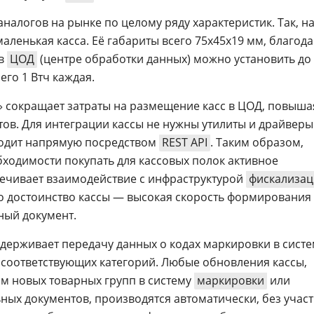
аналогов на рынке по целому ряду характеристик. Так, н
аленькая касса. Её габариты всего 75х45х19 мм, благод
 в
ЦОД
(центре обработки данных) можно установить до
его 1 Втч каждая.
 сокращает затраты на размещение касс в ЦОД, повыша
тов. Для интеграции кассы не нужны утилиты и драйверы
ходит напрямую посредством
REST API
. Таким образом,
ходимости покупать для кассовых полок активное
ечивает взаимодействие с инфраструктурой
фискализа
о достоинство кассы — высокая скорость формирования 
ный документ.
держивает передачу данных о кодах маркировки в систе
в соответствующих категорий. Любые обновления кассы,
ом новых товарных групп в систему
маркировки
или
ых документов, производятся автоматически, без учас