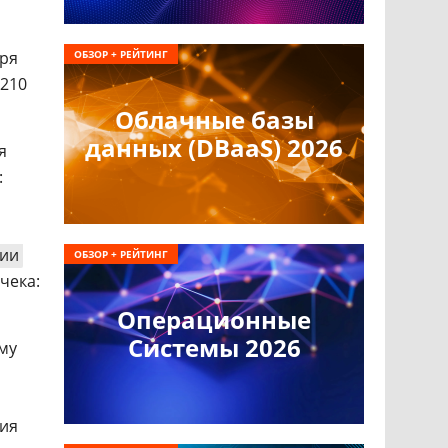
а
аря
ОБЗОР + РЕЙТИНГ
 210
Облачные базы
данных (DBaaS) 2026
я
:
ции
ОБЗОР + РЕЙТИНГ
чека:
Операционные
Системы 2026
му
тия