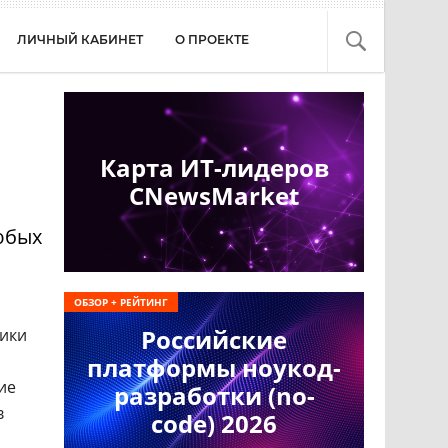
ЛИЧНЫЙ КАБИНЕТ
О ПРОЕКТЕ
Карта ИТ-лидеров
CNewsMarket
юбых
ОБЗОР + РЕЙТИНГ
Российские
ники
платформы ноукод-
ие
разработки (no-
в
code) 2026