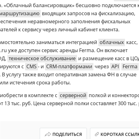
го. «Облачный балансировщик» бесшовно подключается 
маршрутизацию
входящих запросов на фискализацию,
обеспечения неравномерного заполнения фискальных
ателей к сервису через личный кабинет клиента.
амостоятельно заниматься интеграцией
облачных
касс,
.ru уже доступен сервис аренды Ferma. Он включает
ФД,
техническое обслуживание
и размещение касс в ЦО
рируются с
CMS
- и
CRM-платформами
через
API
Ferma
В услугу также входит оперативная замена ФН в случае
или истечения срока работы.
обрести в комплекте с
серверной
полкой и коннектор
 13 тыс. руб. Цена серверной полки составляет 300 тыс. 
ПОДЕЛИТЬСЯ
КОРОТКАЯ ССЫЛ