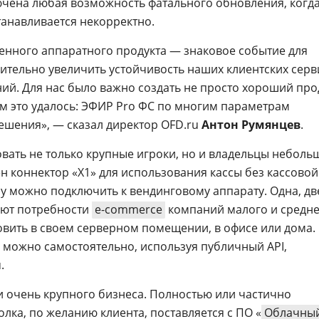
ючена любая возможность фатального обновления, когд
танавливается некорректно.
енного аппаратного продукта — знаковое событие для
тельно увеличить устойчивость наших клиентских серв
ий. Для нас было важно создать не просто хороший про
ам это удалось: ЭФИР Pro ФС по многим параметрам
ешения», — сказал директор OFD.ru
Антон Румянцев
.
овать не только крупные игроки, но и владельцы неболь
н коннектор «Х1» для использования кассы без кассовой
су можно подключить к вендинговому аппарату. Одна, дв
ают потребности
e-commerce
компаний малого и средне
овить в своем серверном помещении, в офисе или дома.
 можно самостоятельно, используя публичный API,
.
 и очень крупного бизнеса. Полностью или частично
лка, по желанию клиента, поставляется с ПО «
Облачны