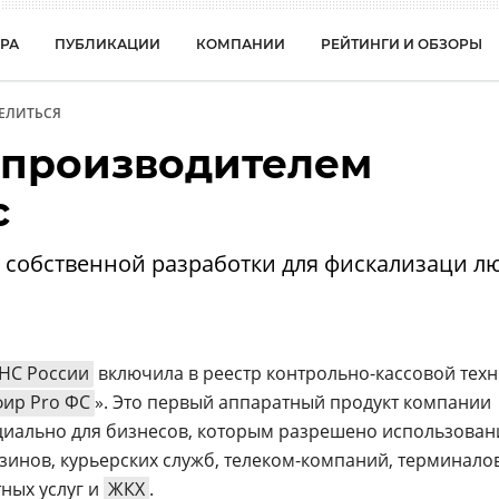
РА
ПУБЛИКАЦИИ
КОМПАНИИ
РЕЙТИНГИ И ОБЗОРЫ
ЕЛИТЬСЯ
л производителем
с
я собственной разработки для фискализаци л
НС России
включила в реестр контрольно-кассовой тех
ир Pro ФС
». Это первый аппаратный продукт компании
ециально для бизнесов, которым разрешено использован
азинов, курьерских служб, телеком-компаний, терминало
тных услуг и
ЖКХ
.