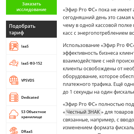
Заказать
Аналитика
«Эфир Pro ФС» пока не имеет 
исследование
Конференции
сегодняшний день это самая м
чему в одной кассовой полке
Подобрать
Техника
тариф
касс с энергопотреблением вс
ТВ
Использование «Эфир Pro ФС»
IaaS
эффективность бизнеса клиен
взаимодействие с ней проис
Max
Об
IaaS ФЗ-152
издании
клиенты освобождены от необ
Telegram
Реклама
оборудование, которое обесп
Дзен
VPSVDS
Вакансии
платежного трафика. Ещё одн
VK
до 1 секунды на один фискаль
Контакты
Rutube
Dedicated
«Эфир Pro ФС» полностью под
«
Честный ЗНАК
» для товаро
S3 Объектное
хранилище
связанные, например, с ввод
изменением формата фискальн
DRaaS