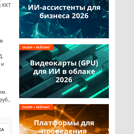
к ККТ
ИИ-ассистенты для
бизнеса 2026
 в
ОБЗОР + РЕЙТИНГ
Д.
Видеокарты (GPU)
и
для ИИ в облаке
2026
ом.
руб.,
ОБЗОР + РЕЙТИНГ
Платформы для
проведения
КА