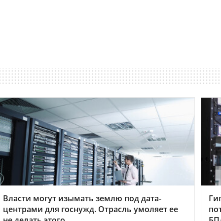
Власти могут изымать землю под дата-
Ги
центрами для госнужд. Отрасль умоляет ее
по
не делать этого
БП