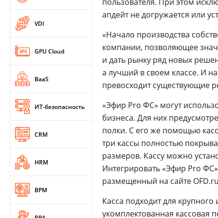
пользователя. При этом искл
апдейт не догружается или ус
VDI
«Начало производства собств
компании, позволяющее значи
GPU Cloud
и дать рынку ряд новых решен
а лучший в своем классе. И н
BaaS
превосходит существующие р
«Эфир Pro ФС» могут использ
ИТ-безопасность
бизнеса. Для них предусмотре
полки. С его же помощью кас
CRM
три кассы полностью покрыв
размеров. Кассу можно устан
HRM
Интегрировать «Эфир Pro ФС»
размещенный на сайте OFD.ru
BPM
Касса подходит для крупного
укомплектованная кассовая по
RPA