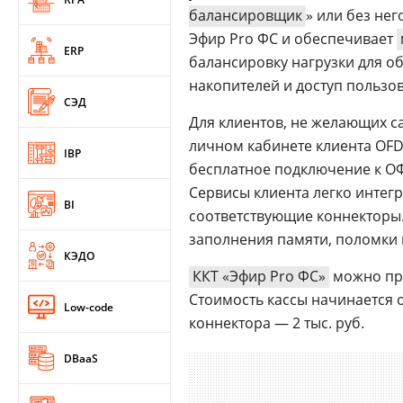
балансировщик
» или без не
Эфир Pro ФС и обеспечивает
ERP
балансировку нагрузки для 
накопителей и доступ пользов
СЭД
Для клиентов, не желающих с
личном кабинете клиента OFD
IBP
бесплатное подключение к О
Сервисы клиента легко интег
BI
соответствующие коннекторы. 
заполнения памяти, поломки 
КЭДО
ККТ «Эфир Pro ФС»
можно при
Стоимость кассы начинается от
Low-code
коннектора — 2 тыс. руб.
DBaaS