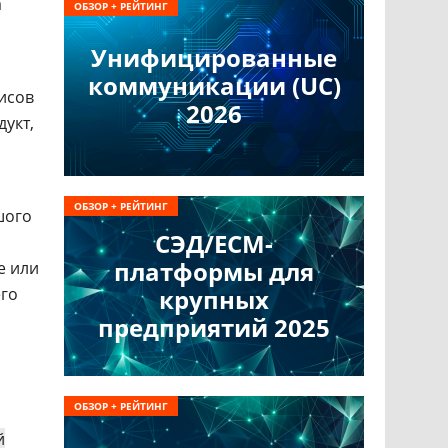
а
ОБЗОР + РЕЙТИНГ
Унифицированные
коммуникации (UC)
исов
2026
дукт,
ОБЗОР + РЕЙТИНГ
шого
СЭД/ECM-
платформы для
е или
го
крупных
предприятий 2025
ОБЗОР + РЕЙТИНГ
й