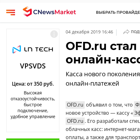
ВЫБРАТЬ ПРОВАЙДЕ
CNews
Выбрать
|
04 декабря 2019 16:46
ПОД
провайдера
Аналитика
OFD.ru ста
Публикации
Конференции
онлайн-кас
Компании
Техника
VPSVDS
Рейтинги
Касса нового поколени
ТВ
и
онлайн-платежей
обзоры
Цена: от 350 руб.
Высокая
Личный
отказоустойчивость,
кабинет
OFD.ru
объявил о том, что
Ф
быстрое
подключение,
новое устройство — кассу «
Эф
О
удобное управление
проекте
OFD.ru
. Его разработали сп
облачных касс: интернет-маг
CNews
оплаты, а также для транспор