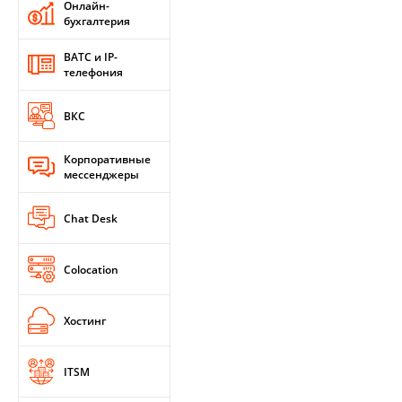
Онлайн-
бухгалтерия
ВАТС и IP-
телефония
ВКС
Корпоративные
мессенджеры
Chat Desk
Colocation
Хостинг
ITSM