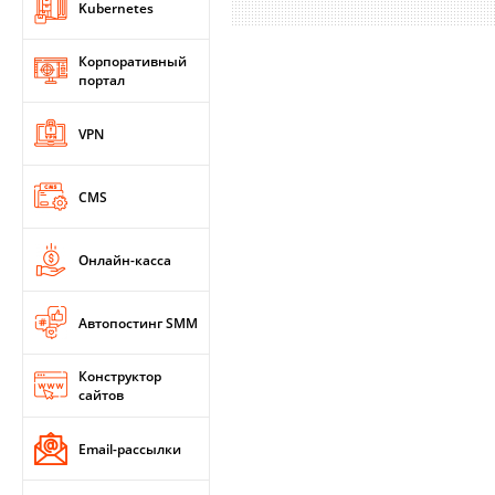
Kubernetes
Корпоративный
портал
VPN
CMS
Онлайн-касса
Автопостинг SMM
Конструктор
сайтов
Email-рассылки