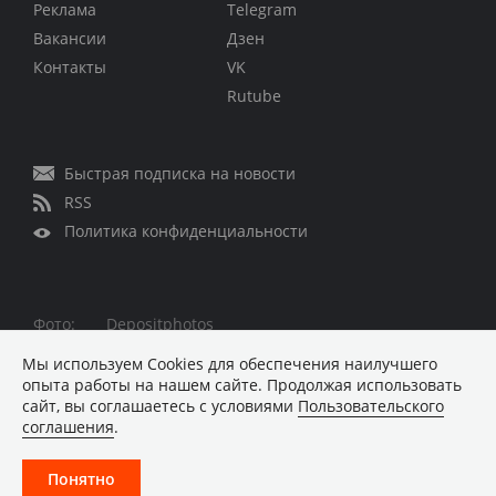
Реклама
Telegram
Вакансии
Дзен
Контакты
VK
Rutube
Быстрая подписка на новости
RSS
Политика конфиденциальности
Фото:
Depositphotos
Все права защищены © 1995 – 2026
Мы используем Сookies для обеспечения наилучшего
опыта работы на нашем сайте. Продолжая использовать
Материалы, помеченные знаком ■ опубликованы на
сайт, вы соглашаетесь с условиями
Пользовательского
коммерческой основе
соглашения
.
Хостинг-провайдер REG.RU
Понятно