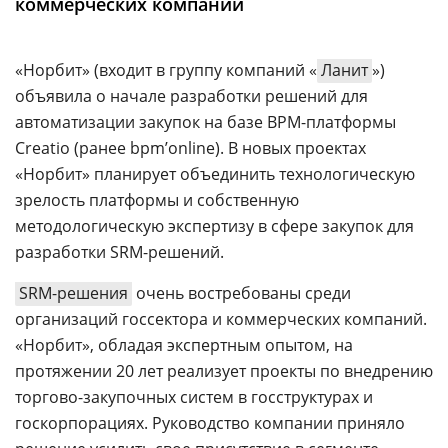
коммерческих компаний
Аналитика
Конференции
«Норбит» (входит в группу компаний «
Ланит
»)
Техника
объявила о начале разработки решений для
автоматизации закупок на базе BPM-платформы
ТВ
Creatio (ранее bpm’online). В новых проектах
«Норбит» планирует объединить технологическую
Max
Об
зрелость платформы и собственную
издании
Telegram
методологическую экспертизу в сфере закупок для
Реклама
Дзен
разработки SRM-решений.
Вакансии
VK
SRM-решения
очень востребованы среди
Контакты
Rutube
организаций госсектора и коммерческих компаний.
«Норбит», обладая экспертным опытом, на
протяжении 20 лет реализует проекты по внедрению
торгово-закупочных систем в госструктурах и
госкорпорациях. Руководство компании приняло