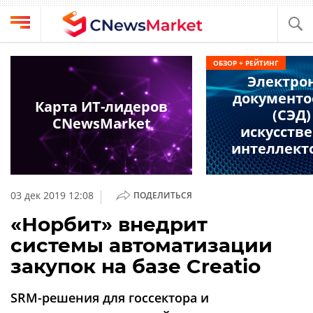
Выбрать
CNews
ОБЗОР + РЕЙТИНГ
провайдера
Электро
Аналитика
документо
Публикации
Карта ИТ-лидеров
(СЭД)
Конференции
CNewsMarket
Компании
искусств
Техника
интеллект
Рейтинги
и
ТВ
обзоры
|
03 дек 2019 12:08
ПОДЕЛИТЬСЯ
Личный
«Норбит» внедрит
кабинет
системы автоматизации
О
закупок на базе Creatio
проекте
CNews
SRM-решения для госсектора и