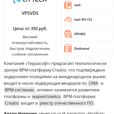
IaaS
VPSVDS
IaaS ФЗ-152
Цена: от 350 руб.
VPSVDS
Высокая
отказоустойчивость,
быстрое подключение,
Dedicated
удобное управление
Компания «Террасофт» предлагает технологически
зрелую BPM-платформу Creatio, что подтверждено
лидерскими позициями на международном рынке:
входит в число лидирующих вендоров по
CRM
- и
BPM-системам
, активно занимается развитием
платформы и
маркетплейса
. BPM-платформа
Creatio
входит в
реестр отечественного ПО
.
Антон Чехонин
, генеральный директор «Норбит»,