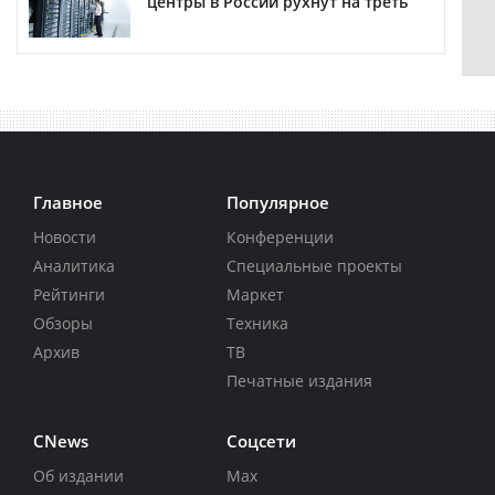
центры в России рухнут на треть
Главное
Популярное
Новости
Конференции
Аналитика
Специальные проекты
Рейтинги
Маркет
Обзоры
Техника
Архив
ТВ
Печатные издания
CNews
Соцсети
Об издании
Max