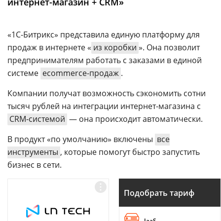
интернет-магазин + CRM»
Аналитика
Конференции
«1С-Битрикс» представила единую платформу для
Техника
продаж в интернете «
из коробки
». Она позволит
предпринимателям работать с заказами в единой
ТВ
системе
ecommerce-продаж
.
Компании получат возможность сэкономить сотни
Max
Об
издании
тысяч рублей на интеграции интернет-магазина с
Telegram
CRM-системой
— она происходит автоматически.
Реклама
Дзен
Вакансии
VK
В продукт «по умолчанию» включены
все
Контакты
инструменты
, которые помогут быстро запустить
Rutube
бизнес в сети.
Подобрать тариф
IaaS