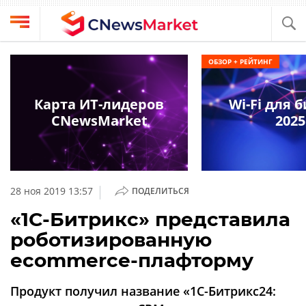
Выбрать
CNews
ОБЗОР + РЕЙТИНГ
провайдера
Аналитика
Публикации
Карта ИТ-лидеров
Wi-Fi для 
Конференции
CNewsMarket
2025
Компании
Техника
Рейтинги
и
ТВ
обзоры
|
28 ноя 2019 13:57
ПОДЕЛИТЬСЯ
Личный
«1С-Битрикс» представила
кабинет
роботизированную
О
ecommerce-плафторму
проекте
CNews
Продукт получил название «1С-Битрикс24: