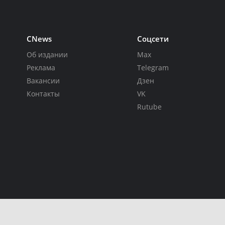
CNews
Соцсети
Об издании
Max
Реклама
Telegram
Вакансии
Дзен
Контакты
VK
Rutube