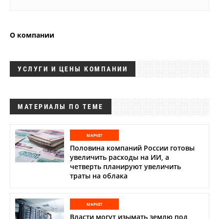
Аналитика
Конференции
О компании
Техника
ТВ
УСЛУГИ И ЦЕНЫ КОМПАНИИ
Max
Об
издании
МАТЕРИАЛЫ ПО ТЕМЕ
Telegram
Реклама
Дзен
Вакансии
VK
МАРКЕТ
Контакты
Половина компаний России готовы
Rutube
увеличить расходы на ИИ, а
четверть планируют увеличить
траты на облака
МАРКЕТ
Власти могут изымать землю под