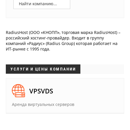
Аналитика
Конференции
Техника
RadiusHost (ООО «КНОПП», торговая марка RadiusHost) –
ТВ
российский хостинг-провайдер. Входит в группу
компаний «Радиус» (Radius Group) которая работает на
ИТ-рынке с 1995 года.
Max
Об
издании
Telegram
УСЛУГИ И ЦЕНЫ КОМПАНИИ
Реклама
Дзен
Вакансии
VK
Контакты
VPSVDS
Rutube
Аренда виртуальных серверов