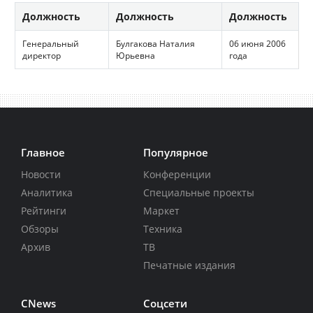
Должность
Должность
Должность
Генеральный
Булгакова Наталия
06 июня 2006
директор
Юрьевна
года
Главное
Популярное
Новости
Конференции
Аналитика
Специальные проекты
Рейтинги
Маркет
Обзоры
Техника
Архив
ТВ
Печатные издания
CNews
Соцсети