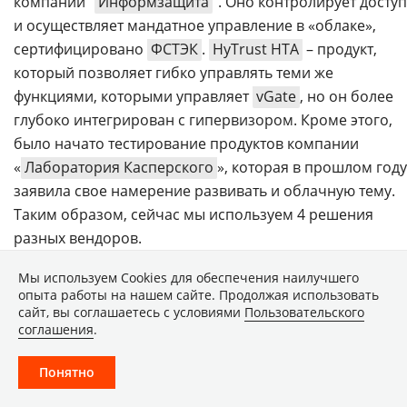
компании "
Информзащита
". Оно контролирует доступ
и осуществляет мандатное управление в «облаке»,
сертифицировано
ФСТЭК
.
HyTrust HTA
– продукт,
который позволяет гибко управлять теми же
функциями, которыми управляет
vGate
, но он более
глубоко интегрирован с гипервизором. Кроме этого,
было начато тестирование продуктов компании
«
Лаборатория Касперского
», которая в прошлом году
заявила свое намерение развивать и облачную тему.
Таким образом, сейчас мы используем 4 решения
разных вендоров.
Важно отметить, что это новое поколение продуктов
Мы используем Сookies для обеспечения наилучшего
опыта работы на нашем сайте. Продолжая использовать
информационной безопасности, и оно требует
сайт, вы соглашаетесь с условиями
Пользовательского
изменения в работе служб ИБ. Если мы ставим задачу
соглашения
.
быстрого удовлетворения требований пользователей
в полном объеме, предоставления гарантированного
Понятно
ИТ-сервиса
, то работа службы ИБ должна быть