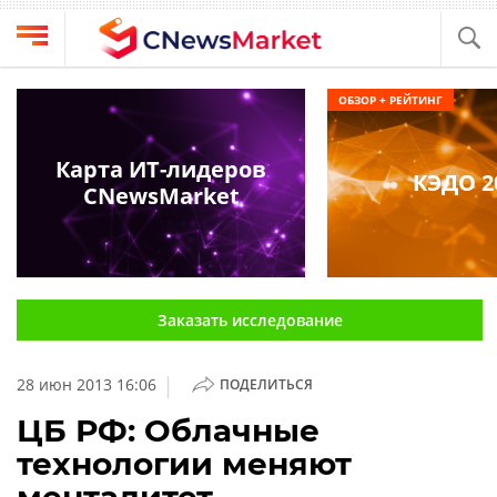
Выбрать
CNews
ОБЗОР + РЕЙТИНГ
провайдера
Аналитика
Публикации
Карта ИТ-лидеров
КЭДО 2
Конференции
CNewsMarket
Компании
Техника
Рейтинги
и
ТВ
обзоры
Заказать исследование
Личный
кабинет
|
28 июн 2013 16:06
ПОДЕЛИТЬСЯ
О
проекте
ЦБ РФ: Облачные
технологии меняют
CNews