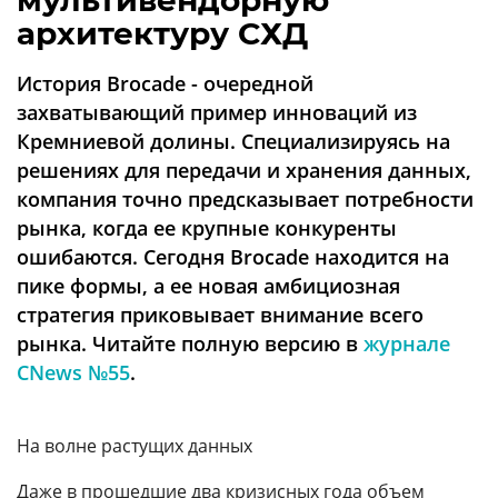
мультивендорную
Аналитика
архитектуру СХД
Конференции
История Brocade - очередной
Техника
захватывающий пример инноваций из
Кремниевой долины. Специализируясь на
ТВ
решениях для передачи и хранения данных,
компания точно предсказывает потребности
Max
Об
рынка, когда ее крупные конкуренты
издании
Telegram
ошибаются. Сегодня Brocade находится на
Реклама
Дзен
пике формы, а ее новая амбициозная
Вакансии
VK
стратегия приковывает внимание всего
Контакты
рынка. Читайте полную версию в
журнале
Rutube
CNews №55
.
На волне растущих данных
Даже в прошедшие два кризисных года объем