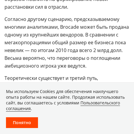
расстановки сил в отрасли.
Согласно другому сценарию, предсказываемому
многими аналитиками, Brocade может быть продана
одному из крупнейших вендоров. В сравнении с
мегакорпорациями общий размер ее бизнеса пока
невелик — по итогам 2010 года всего 2 млрд долл.
Весьма вероятно, что переговоры о поглощении
амбициозного игрока уже ведутся.
Теоретически существует и третий путь,
подразумевающий максимально возможное
Мы используем Сookies для обеспечения наилучшего
привлечение ресурсов сообщества "облачных"
опыта работы на нашем сайте. Продолжая использовать
разработчиков и производителей, симпатии и
сайт, вы соглашаетесь с условиями
Пользовательского
соглашения
.
авторитет среди которых Brocade сегодня заслужила
по праву. Это позволит CloudPlex-решениям от разных
Понятно
вендоров со временем занять доминирующие
позиции на рынке, потеснив сегодняшних лидеров.