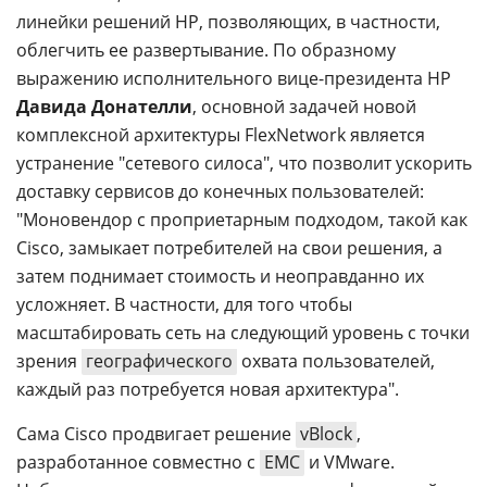
линейки решений HP, позволяющих, в частности,
облегчить ее развертывание. По образному
выражению исполнительного вице-президента HP
Давида Донателли
, основной задачей новой
комплексной архитектуры FlexNetwork является
устранение "сетевого силоса", что позволит ускорить
доставку сервисов до конечных пользователей:
"Моновендор с проприетарным подходом, такой как
Cisco, замыкает потребителей на свои решения, а
затем поднимает стоимость и неоправданно их
усложняет. В частности, для того чтобы
масштабировать сеть на следующий уровень с точки
зрения
географического
охвата пользователей,
каждый раз потребуется новая архитектура".
Сама Cisco продвигает решение
vBlock
,
разработанное совместно с
EMC
и VMware.