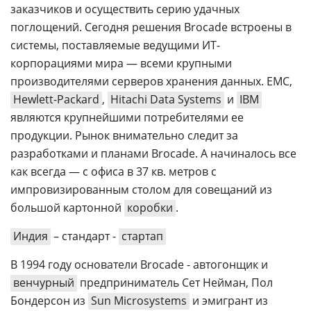
заказчиков и осуществить серию удачных
поглощений. Сегодня решения Brocade встроены в
системы, поставляемые ведущими ИТ-
корпорациями мира — всеми крупными
производителями серверов хранения данных. EMC,
Hewlett-Packard
,
Hitachi Data Systems
и
IBM
являются крупнейшими потребителями ее
продукции. Рынок внимательно следит за
разработками и планами Brocade. А начиналось все
как всегда — с офиса в 37 кв. метров с
импровизированным столом для совещаний из
большой картонной
коробки
.
Индия
– стандарт -
стартап
В 1994 году основатели Brocade - автогонщик и
венчурный
предприниматель Сет Нейман, Пол
Бондерсон из
Sun Microsystems
и эмигрант из