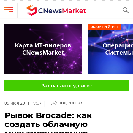
Выбрать
CNews
ОБЗОР + РЕЙТИНГ
провайдера
Аналитика
Публикации
Карта ИТ-лидеров
Операци
Конференции
CNewsMarket
Системы
Компании
Техника
Рейтинги
и
ТВ
обзоры
Заказать исследование
Личный
кабинет
|
05 июл 2011 19:07
ПОДЕЛИТЬСЯ
О
проекте
Рывок Brocade: как
создать облачную
CNews