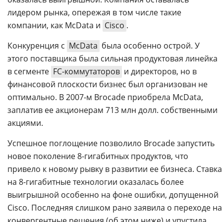
лидером рынка, опережая в том числе такие
компании, как McData и
Cisco
.
Конкуренция с
McData
была особенно острой. У
этого поставщика была сильная продуктовая линейка
в сегменте
FC-коммутаторов
и директоров, но в
финансовой плоскости бизнес был организован не
оптимально. В 2007-м Brocade приобрела McData,
заплатив ее акционерам 713 млн долл. собственными
акциями.
Успешное поглощение позволило Brocade запустить
новое поколение 8-гигабитных продуктов, что
привело к новому рывку в развитии ее бизнеса. Ставка
на 8-гигабитные технологии оказалась более
выигрышной особенно на фоне ошибки, допущенной
Cisco. Последняя слишком рано заявила о переходе на
конвергентные решения (об этом ниже) и упустила