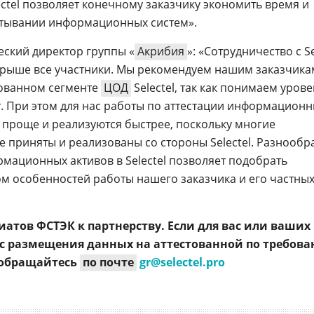
ectel позволяет конечному заказчику экономить время и
ртывании информационных систем».
еский директор группы «
Акрибия
»: «Сотрудничество с Se
ыигрыше все участники. Мы рекомендуем нашим заказчика
тованном сегменте
ЦОД
Selectel, так как понимаем уров
т. При этом для нас работы по аттестации информацион
я проще и реализуются быстрее, поскольку многие
приняты и реализованы со стороны Selectel. Разнообр
ационных активов в Selectel позволяет подобрать
м особенностей работы нашего заказчика и его частны
иатов ФСТЭК к партнерству. Если для вас или ваших
ос размещения данных на аттестованной по требов
 обращайтесь
по почте
gr@selectel.pro