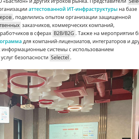
 «Бастион» и других игроков рынка. Представители
Sele
организации
аттестованной ИТ-инфраструктуры
на базе
веров
, поделились опытом организации защищенной
ственных
заказчиков, коммерческих компаний,
зработчиков в сферах
B2B/B2G
. Также на мероприятии 
рограмма
для компаний-лицензиатов, интеграторов и др
х информационные системы с использованием
 услуг безопасности
Selectel
.