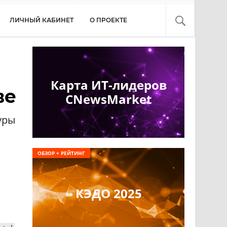
ЛИЧНЫЙ КАБИНЕТ
О ПРОЕКТЕ
Карта ИТ-лидеров
ве
CNewsMarket
уры
ОБЗОР + РЕЙТИНГ
КЭДО 2025