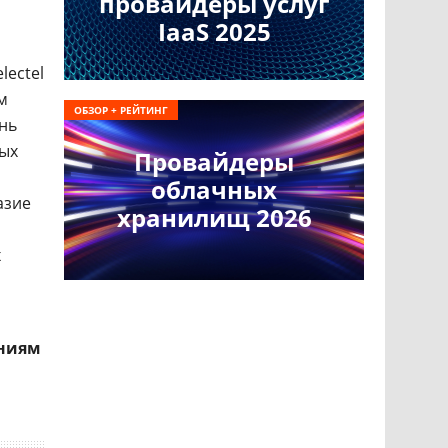
провайдеры услуг
IaaS 2025
lectel
м
ОБЗОР + РЕЙТИНГ
ень
ных
Провайдеры
облачных
азие
хранилищ 2026
х
аниям