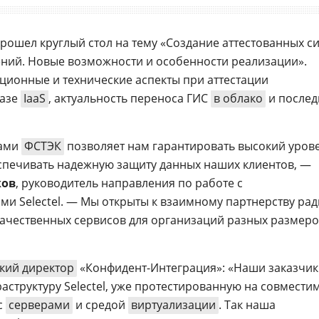
рошел круглый стол на тему «Создание аттестованных с
ний. Новые возможности и особенности реализации».
ционные и технические аспекты при аттестации
базе
IaaS
, актуальность переноса ГИС
в облако
и послед
тами
ФСТЭК
позволяет нам гарантировать высокий уров
спечивать надежную защиту данных наших клиентов, —
ков
, руководитель направления по работе с
ми Selectel. — Мы открыты к взаимному партнерству рад
ачественных сервисов для организаций разных размеро
кий директор
«Конфидент-Интеграция»: «Наши заказчи
аструктуру Selectel, уже протестированную на совмести
с
серверами
и средой
виртуализации
. Так наша