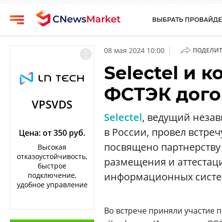
ВЫБРАТЬ ПРОВАЙДЕ
CNews
Выбрать
|
08 мая 2024 10:00
ПОДЕЛИТ
провайдера
Аналитика
Selectel и
Публикации
Конференции
ФСТЭК дого
Компании
Техника
VPSVDS
Рейтинги
Selectel
, ведущий неза
ТВ
и
в России, провел встре
обзоры
Цена: от 350 руб.
посвящено партнерству
Высокая
Личный
отказоустойчивость,
размещения и аттестац
кабинет
быстрое
информационных систем
подключение,
О
удобное управление
проекте
Во встрече приняли участие 
CNews