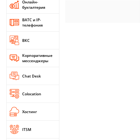
Онлайн-
бухгалтерия
ВАТС и IP-
телефония
ВКС
Корпоративные
мессенджеры
Chat Desk
Colocation
Хостинг
ITSM