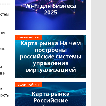
Wi-Fi для бизнеса
2025
истем
ние
ОБЗОР + РЕЙТИНГ
Карта рынка На чем
построены
ень
российские системы
управления
и
виртуализацией
в и
ОБЗОР + РЕЙТИНГ
ки
Карта рынка
мость
Российские