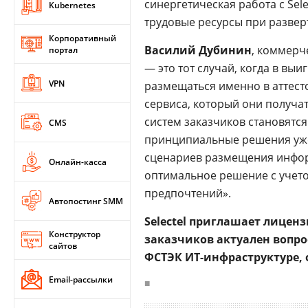
синергетическая работа с Sel
Kubernetes
трудовые ресурсы при разве
Корпоративный
Василий Дубинин
, коммерч
портал
— это тот случай, когда в в
VPN
размещаться именно в аттес
сервиса, который они получа
систем заказчиков становятс
CMS
принципиальные решения уже 
сценариев размещения информ
Онлайн-касса
оптимальное решение с учето
предпочтений».
Автопостинг SMM
Selectel приглашает лиценз
Конструктор
заказчиков актуален вопр
сайтов
ФСТЭК ИТ-инфраструктуре,
Email-рассылки
■