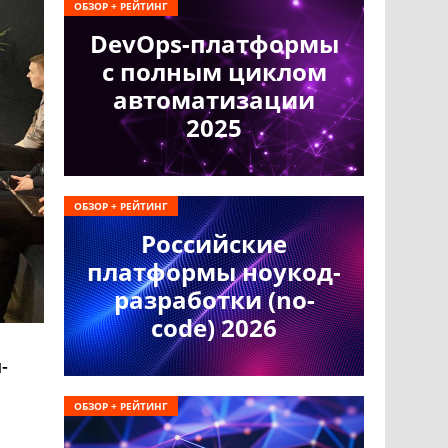
ОБЗОР + РЕЙТИНГ
DevOps-платформы
с полным циклом
автоматизации
2025
ОБЗОР + РЕЙТИНГ
Российские
платформы ноукод-
разработки (no-
code) 2026
-
ОБЗОР + РЕЙТИНГ