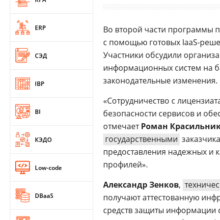
ERP
Во второй части программы п
с помощью готовых IaaS-реше
Участники обсудили организа
СЭД
информационных систем на 
законодательные изменения.
IBP
«Сотрудничество с лицензиа
BI
безопасности сервисов и обе
отмечает
Роман Красильни
государственными
заказчика
КЭДО
предоставления надежных и к
профилей».
Low-code
Александр Зенков
,
техничес
DBaaS
получают аттестованную инфр
средств защиты информации 