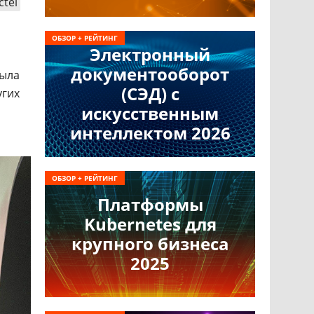
ctel
ОБЗОР + РЕЙТИНГ
Электронный
документооборот
была
(СЭД) с
угих
искусственным
интеллектом 2026
ОБЗОР + РЕЙТИНГ
Платформы
Kubernetes для
крупного бизнеса
2025