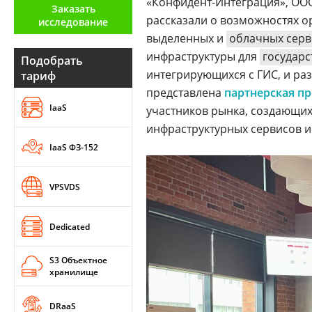
«Конфидент-Интеграция», ООО
Заказать
Аналитика
рассказали о возможностях 
исследование
выделенных и
облачных сер
Конференции
инфраструктуры для
государ
Подобрать
Техника
интегрирующихся с ГИС, и ра
тариф
представлена
партнерская п
ТВ
IaaS
участников рынка, создающи
инфраструктурных сервисов и
Max
Об
IaaS ФЗ-152
издании
Telegram
Реклама
Дзен
VPSVDS
Вакансии
VK
Контакты
Rutube
Dedicated
S3 Объектное
хранилище
DRaaS