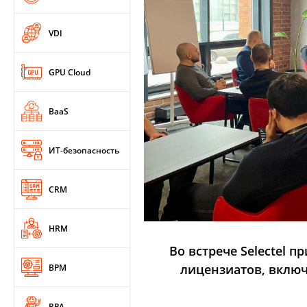
VDI
GPU Cloud
BaaS
ИТ-безопасность
CRM
HRM
Во встрече Selectel 
лицензиатов, включ
BPM
RPA