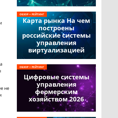
ОБЗОР + РЕЙТИНГ
Карта рынка На чем
и
построены
российские системы
управления
виртуализацией
та
ОБЗОР + РЕЙТИНГ
ы
Цифровые системы
управления
ее не
фермерским
и
хозяйством 2026