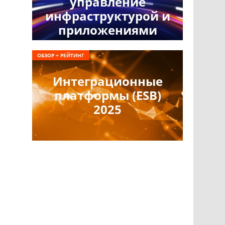
управление
инфраструктурой и
приложениями
ОБЗОР + РЕЙТИНГ
Интеграционные
платформы (ESB)
2025