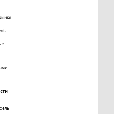
 рынке
nt,
ые
тами
ости
тфель