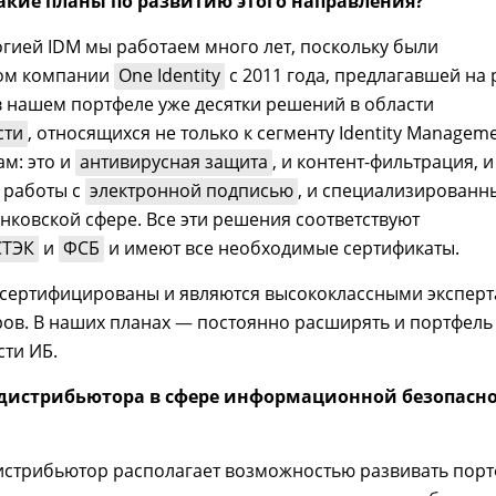
акие планы по развитию этого направления?
огией IDM мы работаем много лет, поскольку были
ом компании
One Identity
c 2011 года, предлагавшей на
 нашем портфеле уже десятки решений в области
сти
, относящихся не только к сегменту Identity Manageme
м: это и
антивирусная защита
, и контент-фильтрация, и
я работы с
электронной подписью
, и специализированн
нковской сфере. Все эти решения соответствуют
ТЭК
и
ФСБ
и имеют все необходимые сертификаты.
сертифицированы и являются высококлассными экспер
ров. В наших планах
—
постоянно расширять и портфель
сти ИБ.
 дистрибьютора в сфере информационной безопасн
истрибьютор располагает возможностью развивать пор