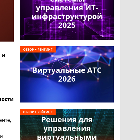
управления ИТ-
инфраструктурой
2025
ОБЗОР + РЕЙТИНГ
 и
Виртуальные АТС
2026
ности
ОБЗОР + РЕЙТИНГ
Решения для
енте,
управления
виртуальными
 и