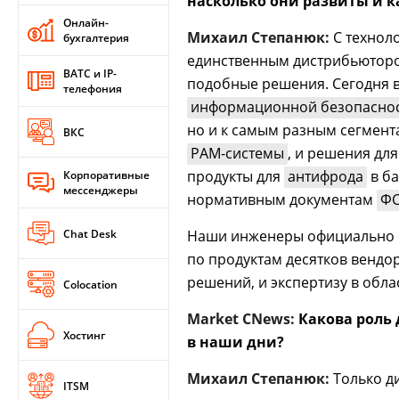
насколько они развиты и к
Онлайн-
Михаил Степанюк:
С технол
бухгалтерия
единственным дистрибьютор
ВАТС и IP-
подобные решения. Сегодня в
телефония
информационной безопасно
но и к самым разным сегмента
ВКС
PAM-системы
, и решения дл
продукты для
антифрода
в ба
Корпоративные
мессенджеры
нормативным документам
ФС
Chat Desk
Наши инженеры официально 
по продуктам десятков вендо
решений, и экспертизу в обла
Colocation
Market CNews:
Какова роль
Хостинг
в наши дни?
Михаил Степанюк:
Только д
ITSM