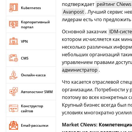
подтверждает
рейтинг CNews
Kubernetes
Avanpost
. Лучший сервис не
лидерам есть что предложить
Корпоративный
портал
Основной заказчик
IDM-сист
котором исчисляется как мин
VPN
несколько различных информа
небольших организаций таки
CMS
управлением правами доступ
администратор
.
Онлайн-касса
Что касается отраслевой спе
организации. Потребности у 
Автопостинг SMM
поэтому во всех конкретных 
Крупный бизнес всегда был 
Конструктор
сайтов
условиях многократно усилил
Market CNews:
Компетенции
Email-рассылки