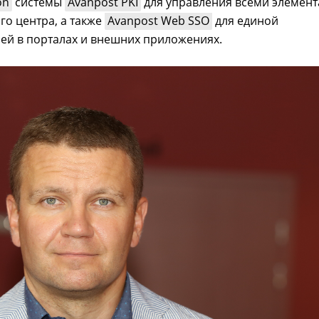
on
системы
Avanpost PKI
для управления всеми элемен
го центра, а также
Avanpost Web SSO
для единой
ей в порталах и внешних приложениях.