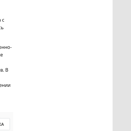
 с
сь
онно-
ке
в. В
щении
КА