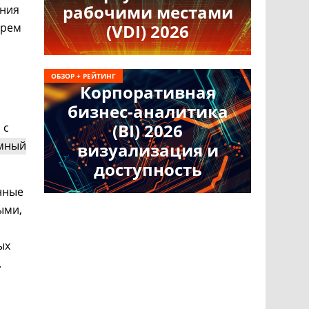
рабочими местами
ания
ырем
(VDI) 2026
ОБЗОР + РЕЙТИНГ
Корпоративная
бизнес-аналитика
(BI) 2026
 с
мный
визуализация и
доступность
нные
ыми,
ых
.