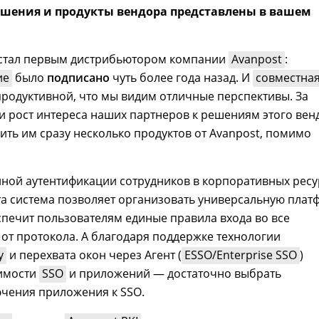
ешения и продукты вендора представлены в вашем
стал первым дистрибьютором компании
Avanpost
:
ие
было
подписано
чуть более года назад. И
совместна
продуктивной, что мы видим отличные перспективы. За
 рост интереса наших партнеров к решениям этого вен
ить им сразу несколько продуктов от Avanpost, помимо
диной аутентификации сотрудников в корпоративных ресу
та система позволяет организовать универсальную плат
спечит пользователям единые правила входа во все
от протокола. А благодаря поддержке технологии
y
и перехвата окон через Агент (
ESSO/Enterprise SSO
)
тимости
SSO
и приложений — достаточно выбрать
чения приложения к SSO.