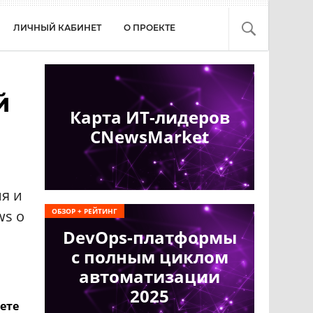
ЛИЧНЫЙ КАБИНЕТ
О ПРОЕКТЕ
й
Карта ИТ-лидеров
CNewsMarket
я и
ОБЗОР + РЕЙТИНГ
ws о
DevOps-платформы
с полным циклом
автоматизации
2025
ете