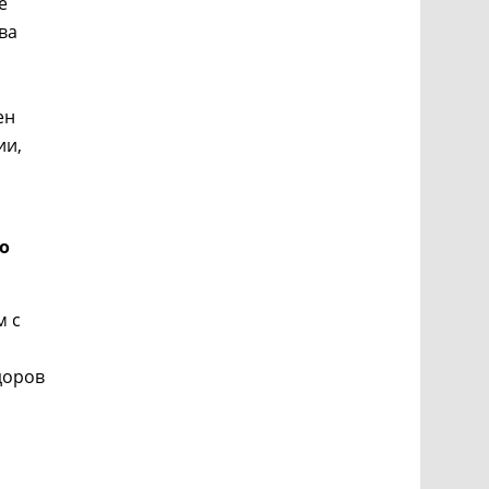
е
ва
ен
ии,
о
м с
доров