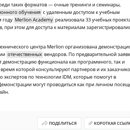
реди таких форматов
—
очные тренинги и семинары,
ионного обучения
с удаленным доступом к учебным
м году
Merlion Academy
реализовала 33 учебных проекта
в, при этом для доступа к материалам зарегистрировали
ехнического центра Merlion организована демонстраци
ции
отечественных
вендоров. По предварительной заяв
 демонстрацию функционала как программного, так и
время которой консультируют партнеров и их заказчико
ко экспертов по технологии IDM, которые помогут в
Демонстрации могут проводиться как при личном посе
айн.
ПОДЕЛИТЬСЯ
КОРОТКАЯ ССЫЛ