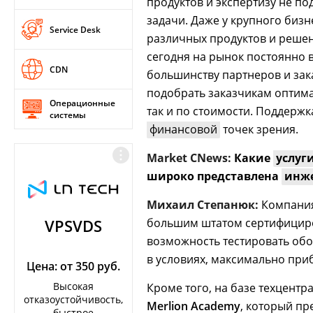
продуктов и экспертизу не по
задачи. Даже у крупного бизн
Service Desk
различных продуктов и решени
сегодня на рынок постоянно 
CDN
большинству партнеров и зак
подобрать заказчикам оптим
Операционные
так и по стоимости. Поддержк
системы
финансовой
точек зрения.
Market CNews:
Какие
услуг
широко представлена
инж
Михаил Степанюк:
Компания
большим штатом сертифициро
VPSVDS
возможность тестировать об
в условиях, максимально при
Цена: от 350 руб.
Высокая
Кроме того, на базе техцентр
отказоустойчивость,
Merlion Academy
, который п
быстрое