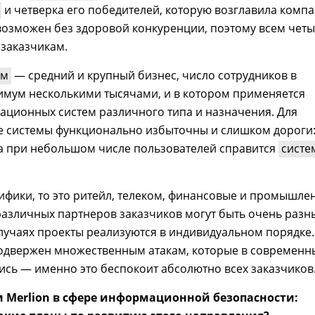
и четверка его победителей, которую возглавила комп
возможен без здоровой конкуренции, поэтому всем чет
 заказчикам.
ем
— средний и крупный бизнес, число сотрудников в
имум несколькими тысячами, и в котором применяется
ционных систем различного типа и назначения. Для
е системы функционально избыточны и слишком дороги:
а при небольшом числе пользователей справится
систе
цифики, то это ритейл, телеком, финансовые и промышле
различных партнеров заказчиков могут быть очень разн
случаях проекты реализуются в индивидуальном порядке.
подвержен множественным атакам, которые в современн
ись — именно это беспокоит абсолютно всех заказчиков
 Merlion в сфере информационной безопасности: