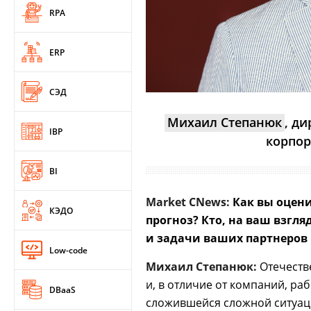
RPA
ERP
СЭД
Михаил Степанюк
, д
IBP
корпор
BI
Market CNews:
Как вы оцени
КЭДО
прогноз? Кто, на ваш взгл
и задачи ваших партнеров
Low-code
Михаил Степанюк:
Отечеств
и, в отличие от компаний, ра
DBaaS
сложившейся сложной ситуац