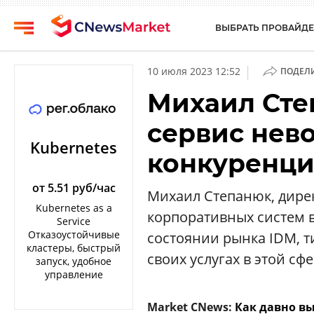
ВЫБРАТЬ ПРОВАЙДЕ
CNews
Выбрать
|
10 июля 2023 12:52
ПОДЕЛ
провайдера
Аналитика
Михаил Сте
Публикации
Конференции
сервис нев
Компании
Техника
Kubernetes
конкуренц
Рейтинги
ТВ
и
обзоры
от 5.51 руб/час
Михаил Степанюк, дире
Kubernetes as a
корпоративных систем в
Личный
Service
кабинет
Отказоустойчивые
состоянии рынка IDM, ти
кластеры, быстрый
О
своих услугах в этой сфе
запуск, удобное
проекте
управление
CNews
Market CNews:
Как давно вы