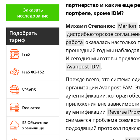
партнерство и какие еще р
Аналитика
Заказать
портфеле, кроме IDM?
исследование
Конференции
Михаил Степанюк:
Merlion
Техника
Подобрать
дистрибьюторское соглашен
тариф
работа
оказалась настолько 
ТВ
прошедший год мы наблюдали
IaaS
И сегодня мы готовы предлож
Max
Об
Avanpost IDM
.
издании
IaaS ФЗ-152
Telegram
Реклама
Прежде всего, это система е
Дзен
организации Avanpost FAM. Э
Вакансии
VPSVDS
VK
аутентификации, которая обе
Контакты
Rutube
приложения вне зависимости 
Dedicated
аутентификации
Reverse Prox
снимается проблема совмес
S3 Объектное
подходящий протокол подклю
хранилище