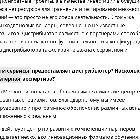
д конкретные проекты, а в качестве инвестиции в будущи
еса нет ресурсов для сравнения и тестирования множест
й — это просто не его сфера деятельности. К тому же
выходят новые вендоры, совершенно не известные
азчиков. Дистрибьютор совместно с партнерами способ
альные решения как по функциональности и конфигурац
а дистрибьютора также крайне важна с сервисной и
и и сервисы
предоставляет дистрибьютор? Наскольк
енерная
экспертиза?
 Merlion располагает собственным техническим центро
ванных специалистов. Благодаря этому мы имеем
орудование и программное обеспечение различных вен
ближенных к реальным.
а действует центр по развитию компетенции партнеров
редлагает несколько инновационных форматов обучения