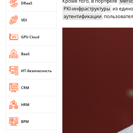
Кроме того, в портфеле
Merli
DRaaS
PKI-инфраструктуры
из едино
аутентификации
пользовател
VDI
GPU Cloud
BaaS
ИТ-безопасность
CRM
HRM
BPM