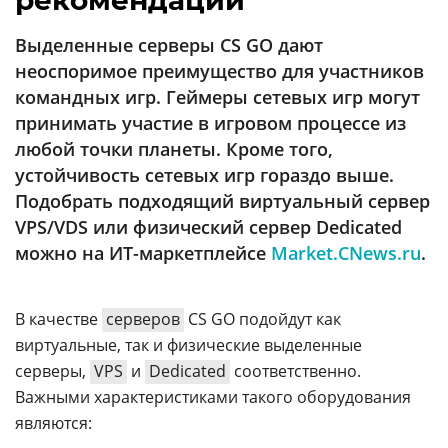
рекомендации
Аналитика
Выделенные серверы CS GO дают
Конференции
неоспоримое преимущество для участников
Техника
командных игр. Геймеры сетевых игр могут
принимать участие в игровом процессе из
ТВ
любой точки планеты. Кроме того,
устойчивость сетевых игр гораздо выше.
Max
Об
Подобрать подходящий виртуальный сервер
издании
Telegram
VPS/VDS или физический сервер Dedicated
Реклама
Дзен
можно на ИТ-маркетплейсе
Market.CNews.ru
.
Вакансии
VK
Контакты
Rutube
В качестве
серверов
CS GO подойдут как
виртуальные, так и физические выделенные
серверы,
VPS
и
Dedicated
соответственно.
Важными характеристиками такого оборудования
являются: