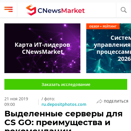
Выбрать
CNews
ОБЗОР + РЕЙТИНГ
провайдера
Аналитика
Систе
Публикации
Карта ИТ-лидеров
управления
Конференции
CNewsMarket
процессам
Компании
2026
Техника
Рейтинги
и
ТВ
обзоры
Заказать исследование
Личный
кабинет
21 ноя 2019
/ фото:
|
ПОДЕЛИТЬСЯ
О
09:00
ru.depositphotos.com
проекте
Выделенные серверы для
CS GO: преимущества и
CNews