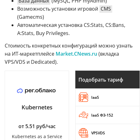
База данных
(МуSQL, РНР myAdmin)
Возможность установки игровой
CMS
(Gamecms)
Автоматическая установка CS:Stats, CS:Bans,
A:Stats, Buy Privileges.
Стоимость конкретных конфигураций можно узнать
на ИТ-маркетплейсе
Market.CNews.ru
(вкладка
VPS/VDS и Dedicated).
Подобрать тариф
IaaS
Kubernetes
IaaS ФЗ-152
от 5.51 руб/час
VPSVDS
Kubernetes as a Service