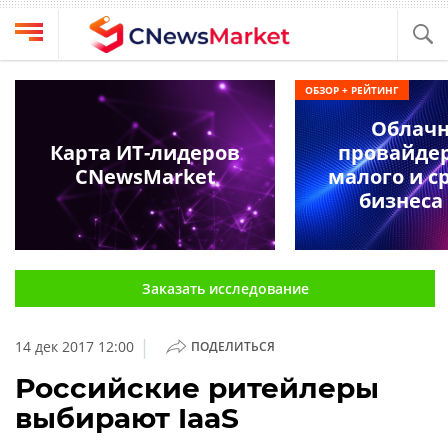
Выбрать
CNews
ОБЗОР + РЕЙТИНГ
провайдера
Аналитика
Облач
Публикации
Карта ИТ-лидеров
провайде
Конференции
CNewsMarket
малого и с
Компании
бизнеса 
Техника
Рейтинги
и
ТВ
обзоры
Заказать исследование
Личный
кабинет
|
14 дек 2017 12:00
ПОДЕЛИТЬСЯ
О
проекте
Российские ритейлеры
выбирают IaaS
CNews