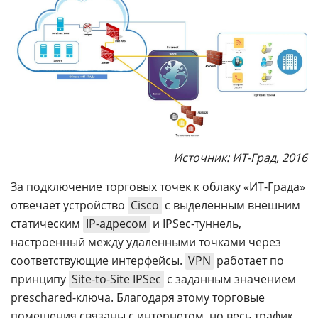
Источник: ИТ-Град, 2016
За подключение торговых точек к облаку «ИТ-Града»
отвечает устройство
Cisco
с выделенным внешним
статическим
IP-адресом
и IPSec-туннель,
настроенный между удаленными точками через
соответствующие интерфейсы.
VPN
работает по
принципу
Site-to-Site IPSec
с заданным значением
preschared-ключа. Благодаря этому торговые
помещения связаны с интернетом, но весь трафик