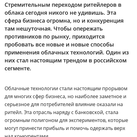
Аналитика
Стремительным переходом ритейлеров в
облака сегодня никого не удивишь. Эта
Конференции
сфера бизнеса огромна, но и конкуренция
Техника
там нешуточная. Чтобы опережать
противников по рынку, приходится
ТВ
пробовать все новые и новые способы
применения облачных технологий. Один из
Max
Об
них стал настоящим трендом в российском
издании
сегменте.
Telegram
Реклама
Дзен
Вакансии
VK
Облачные технологии стали настоящим прорывом
Контакты
Rutube
для многих сфер бизнеса, но наиболее заметное и
серьезное для потребителей влияние оказали на
ритейл. Эта отрасль наряду с банковской, стала
огромным полигоном для экспериментов, которые
могут принести прибыль и помочь одержать верх
над конкурентами.