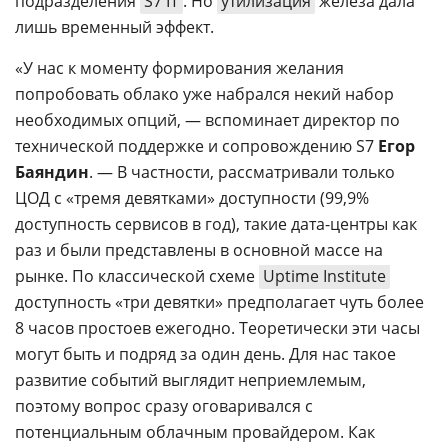
подразделения
S7 IT
. Но
утилизация
железа дала
лишь временный эффект.
«У нас к моменту формирования желания
попробовать облако уже набрался некий набор
необходимых опций, — вспоминает директор по
технической поддержке и сопровождению S7
Егор
Баяндин
. — В частности, рассматривали только
ЦОД с «тремя девятками» доступности (99,9%
доступность сервисов в год), такие дата-центры как
раз и были представлены в основной массе на
рынке. По классической схеме
Uptime Institute
доступность «три девятки» предполагает чуть более
8 часов простоев ежегодно. Теоретически эти часы
могут быть и подряд за один день. Для нас такое
развитие событий выглядит неприемлемым,
поэтому вопрос сразу оговаривался с
потенциальным облачным провайдером. Как