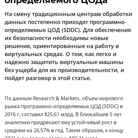
определяемого ЦОДа
Аналитика
На смену традиционным центрам обработки
Конференции
данных постепенно приходят программно-
Техника
определяемые ЦОД (SDDC). Для обеспечения
их безопасности необходимы новые
ТВ
решения, ориентированные на работу в
виртуальных средах. О том, как легко и
Max
Об
надежно защитить виртуальные машины
издании
Telegram
без ущерба для их производительности, и
Реклама
Дзен
пойдет разговор в этой статье.
Вакансии
VK
Контакты
Rutube
По данным Research & Markets, объем мирового
рынка программно-определяемых ЦОД (SDDC) в
2016 г. составил $25,61 млрд. В ближайшие 5 лет
аналитики предрекают ему устойчивый рост в
среднем на 26,57% в год. Таким образом, к концу