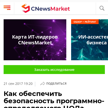
Выбрать
CNews
ОБЗОР + РЕЙТИНГ
провайдера
Аналитика
Публикации
Карта ИТ-лидеров
ИИ-ассисте
Конференции
CNewsMarket
бизнеса 
Компании
Техника
Рейтинги
и
ТВ
обзоры
Заказать исследование
Личный
кабинет
|
21 сен 2017 19:20
ПОДЕЛИТЬСЯ
О
проекте
Как обеспечить
безопасность программно-
CNews