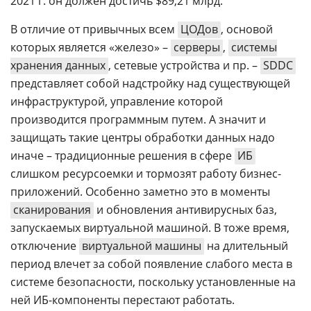
2021 г. он должен достичь $89,21 млрд.
В отличие от привычных всем
ЦОДов
, основой
которых является «железо» –
серверы
,
системы
хранения данных
, сетевые устройства и пр. –
SDDC
представляет собой надстройку над существующей
инфраструктурой, управление которой
производится программным путем. А значит и
защищать такие центры обработки данных надо
иначе – традиционные решения в сфере
ИБ
слишком ресурсоемки и тормозят работу бизнес-
приложений. Особенно заметно это в моменты
сканирования
и обновления антивирусных баз,
запускаемых виртуальной машиной. В тоже время,
отключение
виртуальной машины
на длительный
период влечет за собой появление слабого места в
системе безопасности, поскольку установленные на
ней ИБ-компоненты перестают работать.