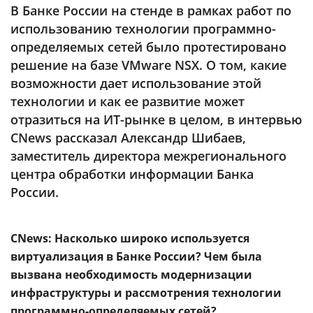
Аналитика
В Банке России на стенде в рамках работ по
использованию технологии программно-
Конференции
определяемых сетей было протестировано
Техника
решение на базе VMware NSX. О том, какие
возможности дает использование этой
ТВ
технологии и как ее развитие может
отразиться на ИТ-рынке в целом, в интервью
Max
Об
CNews рассказал Александр Шибаев,
издании
заместитель директора межрегионального
Telegram
Реклама
центра обработки информации Банка
Дзен
Вакансии
России.
VK
Контакты
Rutube
CNews: Насколько широко используется
виртуализация в Банке России? Чем была
вызвана необходимость модернизации
инфраструктуры и рассмотрения технологии
программно-определяемых сетей?