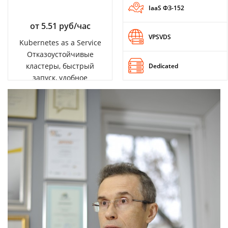
IaaS ФЗ-152
от 5.51 руб/час
VPSVDS
Kubernetes as a Service
Отказоустойчивые
кластеры, быстрый
Dedicated
запуск, удобное
управление