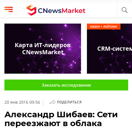
Выбрать
CNews
ОБЗОР + РЕЙТИНГ
провайдера
Аналитика
Публикации
Карта ИТ-лидеров
CRM-систе
Конференции
CNewsMarket
Компании
Техника
Рейтинги
и
ТВ
обзоры
Заказать исследование
Личный
кабинет
|
20 янв 2016 09:56
ПОДЕЛИТЬСЯ
О
проекте
Александр Шибаев: Сети
переезжают в облака
CNews