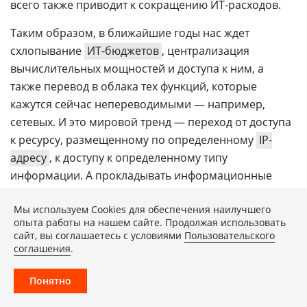
всего также приводит к сокращению ИТ-расходов.
Таким образом, в ближайшие годы нас ждет
схлопывание
ИТ-бюджетов
, централизация
вычислительных мощностей и доступа к ним, а
также перевод в облака тех функций, которые
кажутся сейчас непереводимыми — например,
сетевых. И это мировой тренд — переход от доступа
к ресурсу, размещенному по определенному
IP-
адресу
, к доступу к определенному типу
информации. А прокладывать информационные
маршруты в облаках гораздо быстрее научатся
Мы используем Сookies для обеспечения наилучшего
программные сети, чем физические коммутаторы.
опыта работы на нашем сайте. Продолжая использовать
сайт, вы соглашаетесь с условиями
Пользовательского
соглашения
.
ПОДЕЛИТЬСЯ
КОРОТКАЯ ССЫЛКА
Понятно