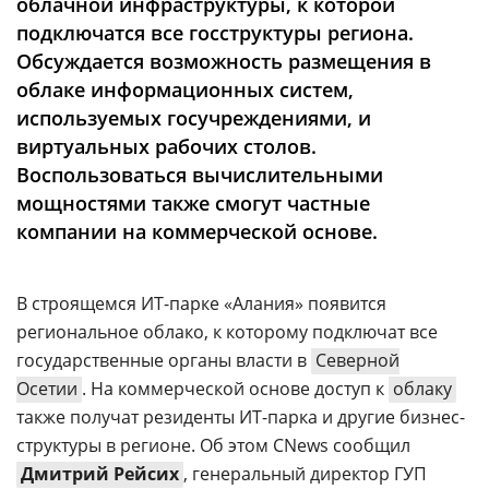
облачной инфраструктуры, к которой
Аналитика
подключатся все госструктуры региона.
Конференции
Обсуждается возможность размещения в
облаке информационных систем,
Техника
используемых госучреждениями, и
ТВ
виртуальных рабочих столов.
Воспользоваться вычислительными
мощностями также смогут частные
Max
Об
компании на коммерческой основе.
издании
Telegram
Реклама
Дзен
Вакансии
В строящемся ИТ-парке «Алания» появится
VK
Контакты
региональное облако, к которому подключат все
Rutube
государственные органы власти в
Северной
Осетии
. На коммерческой основе доступ к
облаку
также получат резиденты ИТ-парка и другие бизнес-
структуры в регионе. Об этом CNews сообщил
Дмитрий Рейсих
, генеральный директор ГУП