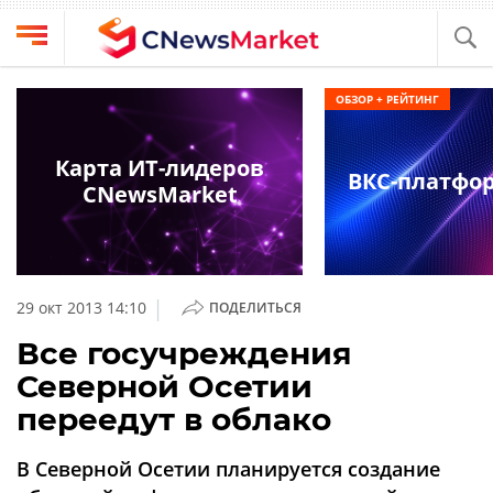
Выбрать
CNews
ОБЗОР + РЕЙТИНГ
провайдера
Аналитика
Публикации
Карта ИТ-лидеров
ВКС-платфо
Конференции
CNewsMarket
Компании
Техника
Рейтинги
и
ТВ
обзоры
|
29 окт 2013 14:10
ПОДЕЛИТЬСЯ
Личный
Все госучреждения
кабинет
Северной Осетии
О
переедут в облако
проекте
CNews
В Северной Осетии планируется создание