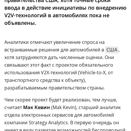
правительства США, хотя точные сроки
Аналитика
ввода в действие инициативы по внедрению
Конференции
V2V-технологий в автомобилях пока не
объявлены.
Техника
ТВ
Аналитики отмечают увеличение спроса на
встраиваемые решения для автомобилей в
США
,
Max
Об
хотя затрудняются дать численные оценки. Они
издании
связывают этот факт с проектом обязательного
Telegram
Реклама
использования V2X-технологий (Vehicle-to-X, от
Дзен
Вакансии
транспортного средства к объекту),
VK
разрабатываемым правительством страны.
Контакты
Rutube
Чем скорее проект будет реализован, тем лучше,
считает
Мак Кевин
(Mak Kevin), старший аналитик
отдела электронных сервисов для автомобилей
компании Strategy Analytics. В первую очередь он
имеет в виду развитие возможностей беспроводной