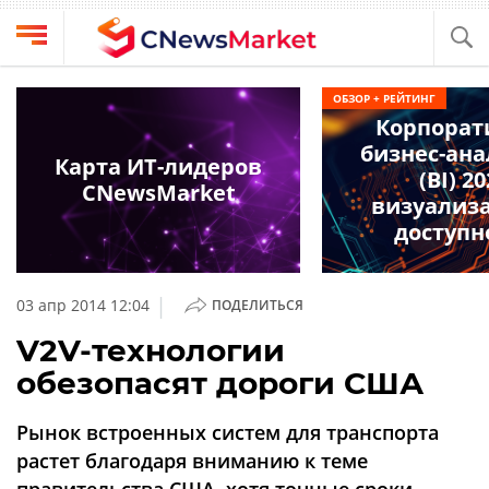
Выбрать
CNews
ОБЗОР + РЕЙТИНГ
провайдера
Корпорат
Аналитика
бизнес-ан
Публикации
Карта ИТ-лидеров
(BI) 2
Конференции
CNewsMarket
Компании
визуализ
Техника
доступн
Рейтинги
и
ТВ
обзоры
|
03 апр 2014 12:04
ПОДЕЛИТЬСЯ
Личный
V2V-технологии
кабинет
обезопасят дороги США
О
проекте
Рынок встроенных систем для транспорта
CNews
растет благодаря вниманию к теме