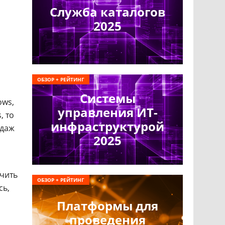
Служба каталогов
2025
ОБЗОР + РЕЙТИНГ
Системы
ows,
управления ИТ-
, то
инфраструктурой
одаж
2025
учить
ОБЗОР + РЕЙТИНГ
сь,
Платформы для
проведения