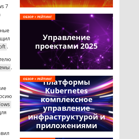
s 7
а
ОБЗОР + РЕЙТИНГ
нные
Управление
щил
проектами 2025
oft
.
ателю
темы
.
ОБЗОР + РЕЙТИНГ
Платформы
ние
Kubernetes
ерсию
комплексное
dows
управление
для
инфраструктурой и
приложениями
авил