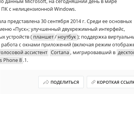
о данным Microsoft, на сегодняшний день в мире
д ПК с нелицензионной Windows.
а представлена 30 сентября 2014 г. Среди ее основных
меню «Пуск»; улучшенный двухрежимный интерфейс,
х устройств (
планшет
/
ноутбук
); поддержка виртуальн
я работа с окнами приложений (включая режим отображ
голосовой ассистент
Cortana
, мигрировавший в
дескт
s Phone 8
.1.
ПОДЕЛИТЬСЯ
КОРОТКАЯ ССЫЛ