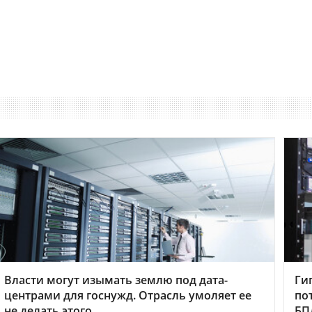
Власти могут изымать землю под дата-
Ги
центрами для госнужд. Отрасль умоляет ее
по
не делать этого
БП