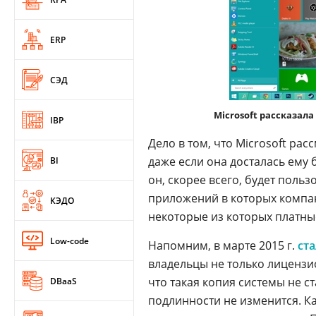
ERP
СЭД
Microsoft рассказал
IBP
Дело в том, что Microsoft ра
даже если она досталась ему 
BI
он, скорее всего, будет польз
приложений в которых компан
КЭДО
некоторые из которых платны
Low-code
Напомним, в марте 2015 г.
ст
владельцы не только лицензи
что такая копия системы не ст
DBaaS
подлинности не изменится. Ка