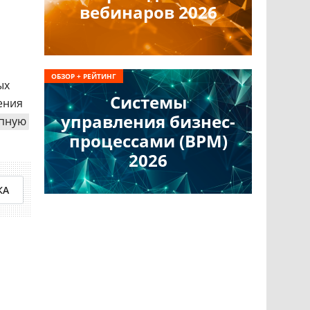
вебинаров 2026
ОБЗОР + РЕЙТИНГ
ых
Системы
ения
управления бизнес-
опную
процессами (BPM)
2026
КА