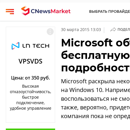
ВЫБРАТЬ ПРОВАЙДЕ
CNews
Выбрать
|
30 марта 2015 13:03
ПОДЕЛ
провайдера
Аналитика
Microsoft о
Публикации
Конференции
бесплатную
Компании
Техника
VPSVDS
подробнос
Рейтинги
ТВ
и
обзоры
Цена: от 350 руб.
Microsoft раскрыла нек
Высокая
на Windows 10. Наприм
Личный
отказоустойчивость,
кабинет
быстрое
воспользоваться не смо
подключение,
О
также, вероятно, приде
удобное управление
проекте
компания пока не опред
CNews