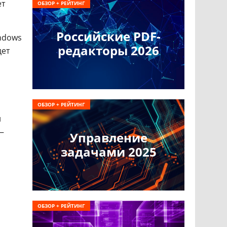
ет
ОБЗОР + РЕЙТИНГ
Российские PDF-
indows
редакторы 2026
дет
ОБЗОР + РЕЙТИНГ
й
—
Управление
задачами 2025
ОБЗОР + РЕЙТИНГ