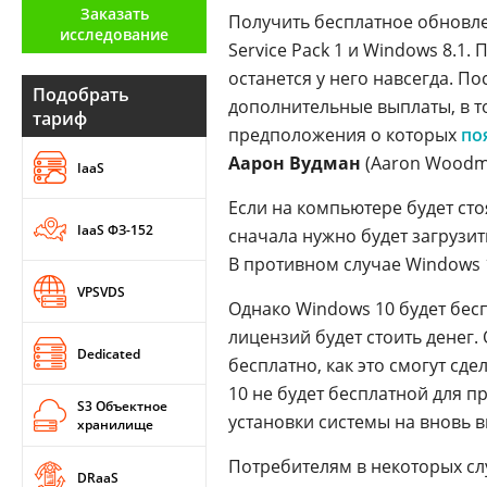
Заказать
Аналитика
Получить бесплатное обновл
исследование
Service Pack 1 и Windows 8.1.
Конференции
останется у него навсегда. П
Подобрать
Техника
дополнительные выплаты, в т
тариф
предположения о которых
по
ТВ
Аарон Вудман
(Aaron Woodma
IaaS
Если на компьютере будет стоя
Max
Об
IaaS ФЗ-152
сначала нужно будет загрузи
издании
Telegram
В противном случае Windows 
Реклама
Дзен
VPSVDS
Вакансии
Однако Windows 10 будет бес
VK
Контакты
лицензий будет стоить денег
Rutube
Dedicated
бесплатно, как это смогут сд
10 не будет бесплатной для п
S3 Объектное
установки системы на вновь 
хранилище
Потребителям в некоторых сл
DRaaS