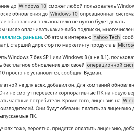
ение до
Windows 10
сможет любой пользователь Window
 После обновления до
Windows 10
опреационная систем
осле обновления пользователю не нужно будет делать
ом числе оплачивать какие-либо подписки, многочисле
являлись раньше
. Об этом в интервью
Yahoo Tech
сооб
n), старший директор по маркетингу продукта в
Micros
ть Windows 7 без SP1 или Windows 8 (а не 8.1), пользов
ть бесплатное обновление для своей
операционной сис
10 просто не установится, сообщил Вудман.
платной не для всех, добавил он. Для компаний обновле
. Они не смогут перевести корпоративные ПК на новую в
елать частные потребители. Кроме того, лицензия на
Win
роизводителей. Они будут обязаны платить за лицензию 
выпускаемые ПК.
учаях тоже, вероятно, придется оплатить лицензию, доб