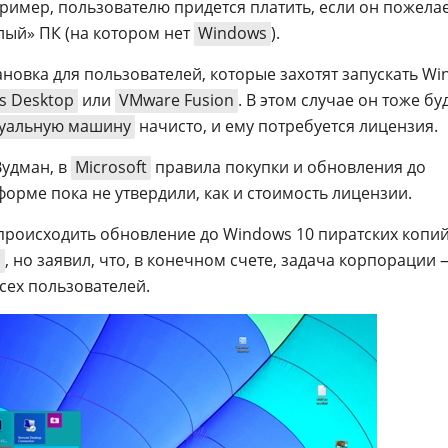
ример, пользователю придется платить, если он пожела
лый» ПК (на котором нет
Windows
).
ановка для пользователей, которые захотят запускать W
ls Desktop
или
VMware Fusion
. В этом случае он тоже бу
уальную машину
начисто, и ему потребуется лицензия.
Вудман, в
Microsoft
правила покупки и обновления до
орме пока не утвердили, как и стоимость лицензии.
 происходить обновление до Windows 10 пиратских копи
1
, но заявил, что, в конечном счете, задача корпорации 
сех пользователей.