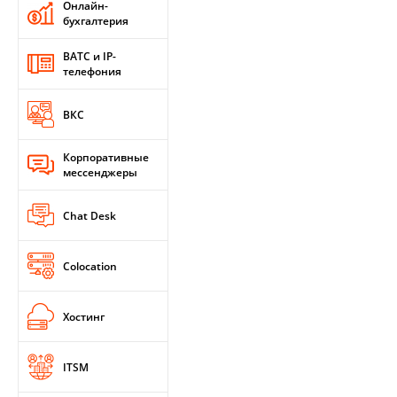
Онлайн-
бухгалтерия
ВАТС и IP-
телефония
ВКС
Корпоративные
мессенджеры
Chat Desk
Colocation
Хостинг
ITSM