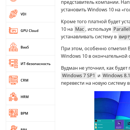
представитель компании. Нап
установить Windows 10 на «го
VDI
Кроме того платной будет уст
10 на
Mac
, используя
Paralle
GPU Cloud
устанавливать систему в
вирт
BaaS
При этом, особенно отметил 
Windows 10 в окончательной ф
ИТ-безопасность
Вудман не уточнил, как будет
Windows 7 SP1
и
Windows 8.
CRM
перевести на новую систему в
HRM
BPM
RPA