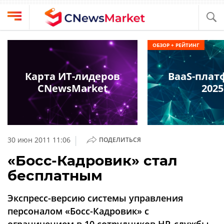
Выбрать
CNews
ОБЗОР + РЕЙТИНГ
провайдера
Аналитика
Публикации
Карта ИТ-лидеров
BaaS-пла
Конференции
CNewsMarket
2025
Компании
Техника
Рейтинги
и
ТВ
обзоры
|
30 июн 2011 11:06
ПОДЕЛИТЬСЯ
Личный
«Босс-Кадровик» стал
кабинет
бесплатным
О
проекте
Экспресс-версию системы управления
CNews
персоналом «Босс-Кадровик» с