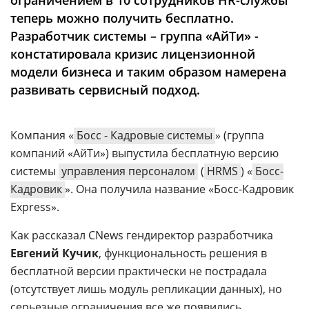
ограничением в 10 сотрудников HR-службы
Аналитика
теперь можно получить бесплатно.
Конференции
Разработчик системы – группа «АйТи» -
констатировала кризис лицензионной
Техника
модели бизнеса и таким образом намерена
ТВ
развивать сервисный подход.
Max
Об
Компания «
Босс - Кадровые системы
» (группа
издании
компаний «АйТи») выпустила бесплатную версию
Telegram
Реклама
системы
управления персоналом
(
HRMS
) «
Босс-
Дзен
Вакансии
Кадровик
». Она получила название «Босс-Кадровик
VK
Express».
Контакты
Rutube
Как рассказал CNews гендиректор разработчика
Евгений Кучик
, функциональность решения в
бесплатной версии практически не пострадала
(отсутствует лишь модуль репликации данных), но
серьезные ограничения все же появились.