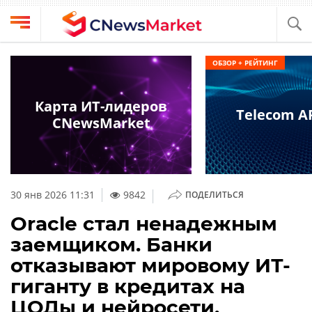
Выбрать
CNews
ОБЗОР + РЕЙТИНГ
провайдера
Аналитика
Публикации
Карта ИТ-лидеров
Telecom AP
Конференции
CNewsMarket
Компании
Техника
Рейтинги
и
ТВ
обзоры
|
30 янв 2026 11:31
9842
ПОДЕЛИТЬСЯ
Личный
Oracle стал ненадежным
кабинет
заемщиком. Банки
О
отказывают мировому ИТ-
проекте
гиганту в кредитах на
CNews
ЦОДы и нейросети.