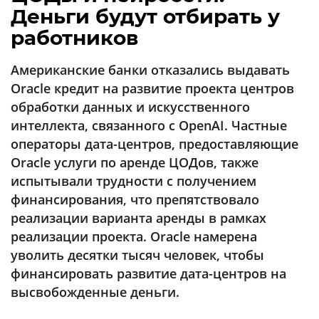
Аналитика
Деньги будут отбирать у
работников
Конференции
Техника
Американские банки отказались выдавать
Oracle кредит на развитие проекта центров
ТВ
обработки данных и искусственного
интеллекта, связанного с OpenAI. Частные
Max
Об
операторы дата-центров, предоставляющие
издании
Telegram
Oracle услуги по аренде ЦОДов, также
Реклама
Дзен
испытывали трудности с получением
Вакансии
финансирования, что препятствовало
VK
Контакты
реализации варианта аренды в рамках
Rutube
реализации проекта. Oracle намерена
уволить десятки тысяч человек, чтобы
финансировать развитие дата-центров на
высвобожденные деньги.