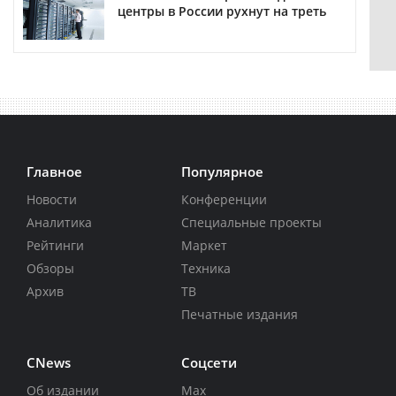
центры в России рухнут на треть
Главное
Популярное
Новости
Конференции
Аналитика
Специальные проекты
Рейтинги
Маркет
Обзоры
Техника
Архив
ТВ
Печатные издания
CNews
Соцсети
Об издании
Max