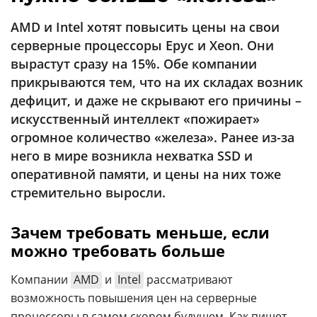
Аналитика
AMD и Intel хотят повысить цены на свои
Конференции
серверные процессоры Epyc и Xeon. Они
Техника
вырастут сразу на 15%. Обе компании
прикрываются тем, что на их складах возник
ТВ
дефицит, и даже не скрывают его причины –
искусственный интеллект «пожирает»
огромное количество «железа». Ранее из-за
Max
Об
издании
него в мире возникла нехватка SSD и
Telegram
Реклама
оперативной памяти, и цены на них тоже
Дзен
стремительно выросли.
Вакансии
VK
Контакты
Rutube
Зачем требовать меньше, если
можно требовать больше
Компании
AMD
и
Intel
рассматривают
возможность повышения цен на серверные
процессоры в самом скором будущем. Как пишет