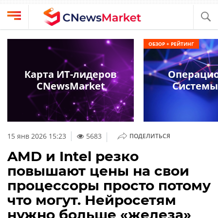
Выбрать
CNews
ОБЗОР + РЕЙТИНГ
провайдера
Аналитика
Публикации
Карта ИТ-лидеров
Операци
Конференции
CNewsMarket
Системы
Компании
Техника
Рейтинги
и
ТВ
обзоры
|
15 янв 2026 15:23
5683
ПОДЕЛИТЬСЯ
Личный
AMD и Intel резко
кабинет
повышают цены на свои
О
процессоры просто потому
проекте
что могут. Нейросетям
CNews
нужно больше «железа»