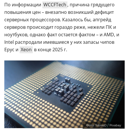
По информации
WCCFTech
, причина грядущего
повышения цен – внезапно возникший дефицит
серверных процессоров. Казалось бы, апгрейд
серверов происходит гораздо реже, нежели ПК и
ноутбуков, однако факт остается фактом – и AMD, и
Intel распродали имевшиеся у них запасы чипов
Epyc и
Xeon
в конце 2025 г.
Фото: TobiasD / Pixabay