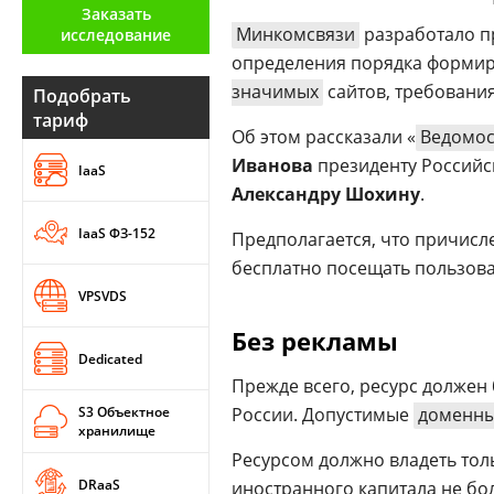
Заказать
Аналитика
Минкомсвязи
разработало пр
исследование
определения порядка формир
Конференции
значимых
сайтов, требования
Подобрать
Техника
тариф
Об этом рассказали «
Ведомос
ТВ
Иванова
президенту Российс
IaaS
Александру Шохину
.
Max
Об
IaaS ФЗ-152
Предполагается, что причисл
издании
Telegram
бесплатно посещать пользова
Реклама
Дзен
VPSVDS
Вакансии
VK
Без рекламы
Контакты
Rutube
Dedicated
Прежде всего, ресурс должен
S3 Объектное
России. Допустимые
доменны
хранилище
Ресурсом должно владеть тол
DRaaS
иностранного капитала не бол