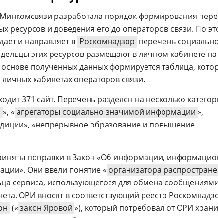
. Минкомсвязи разработала порядок формирования пер
х ресурсов и доведения его до операторов связи. По эт
дает и направляет в
Роскомнадзор
перечень социальн
адельцы этих ресурсов размещают в личном кабинете на
а основе полученных данных формируется таблица, кото
 личных кабинетах операторов связи.
ходит 371 сайт. Перечень разделен на несколько категор
ы
», «
агрегаторы социально значимой информации
»,
радиции», «непрерывное образование и повышение
 приняты поправки в Закон «Об информации, информаци
ации». Они ввели понятие «
организатора распростране
льца сервиса, использующегося для обмена сообщениям
ета. ОРИ вносят в соответствующий реестр Роскомнадзо
он
(«
закон Яровой
»), который потребовал от ОРИ храни