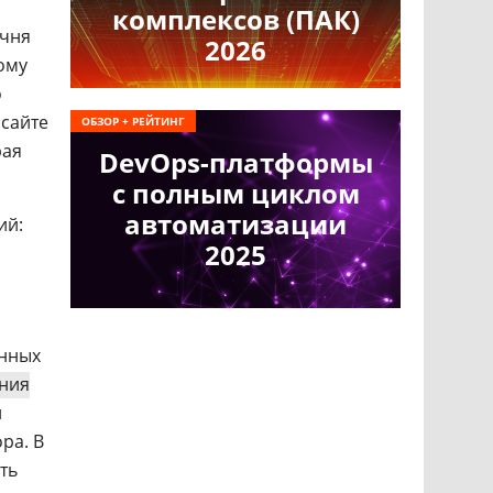
комплексов (ПАК)
ечня
2026
ому
о
 сайте
ОБЗОР + РЕЙТИНГ
рая
DevOps-платформы
с полным циклом
автоматизации
ий:
2025
онных
ния
и
ра. В
ть