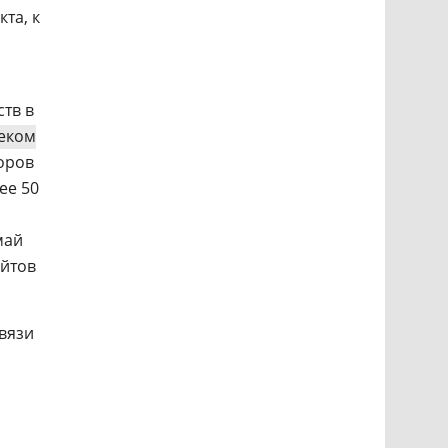
та, к
тв в
еком
оров
ее 50
май
айтов
связи