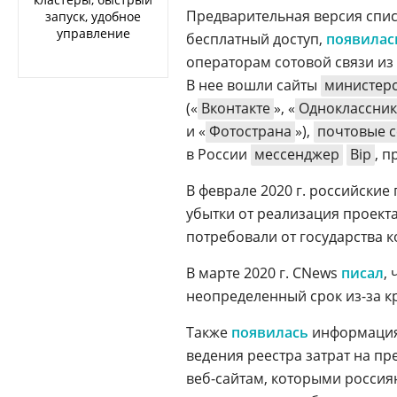
Предварительная версия спис
запуск, удобное
управление
бесплатный доступ,
появилас
операторам сотовой связи из
В нее вошли сайты
министерс
(«
Вконтакте
», «
Одноклассни
и «
Фотострана
»),
почтовые 
в России
мессенджер
Bip
, 
В феврале 2020 г. российски
убытки от реализация проекта
потребовали от государства к
В марте 2020 г. CNews
писал
,
неопределенный срок из-за к
Также
появилась
информация,
ведения реестра затрат на п
веб-сайтам, которыми россиян