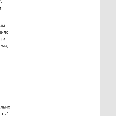
.
и
ным
вило
язи
ема,
ально
ать 1