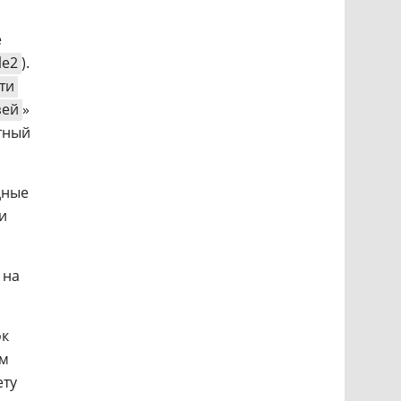
е
le2
).
ти
зей
»
стный
дные
и
 на
ок
ым
ету