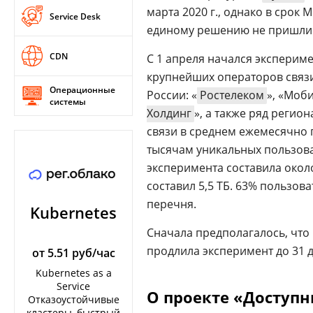
марта 2020 г., однако в срок
Service Desk
единому решению не пришли
CDN
С 1 апреля начался экспериме
крупнейших операторов связи
Операционные
России: «
Ростелеком
», «Моб
системы
Холдинг
», а также ряд реги
связи в среднем ежемесячно 
тысячам уникальных пользоват
эксперимента составила окол
составил 5,5 ТБ. 63% пользов
перечня.
Kubernetes
Сначала предполагалось, что 
продлила эксперимент до 31 д
от 5.51 руб/час
Kubernetes as a
Service
О проекте «Доступ
Отказоустойчивые
кластеры, быстрый