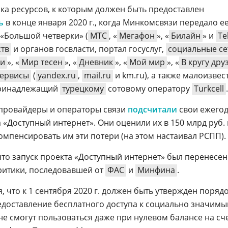
ка ресурсов, к которым должен быть предоставлен
ь
в конце января 2020 г., когда Минкомсвязи передало е
 «Большой четверки» (
МТС
, «
Мегафон
», «
Билайн
» и
Te
тв
и органов госвласти, портал госуслуг,
социальные се
ки
», «
Мир тесен
», «
Дневник
», «
Мой мир
», «
В кругу дру
сервисы
(
yandex.ru
,
mail.ru
и km.ru), а также малоизве
принадлежащий
турецкому
сотовому оператору
Turkcell
.
е провайдеры и операторы связи
подсчитали
свои ежего
 «Доступный интернет». Они оценили их в 150 млрд руб. 
омпенсировать им эти потери (на этом настаивал РСПП).
 что запуск проекта «Доступный интернет» был перенесен
ритики, последовавшей от
ФАС
и
Минфина
.
 что к 1 сентября 2020 г. должен быть утвержден поряд
редоставление бесплатного доступа к социально значим
е смогут пользоваться даже при нулевом балансе на сч