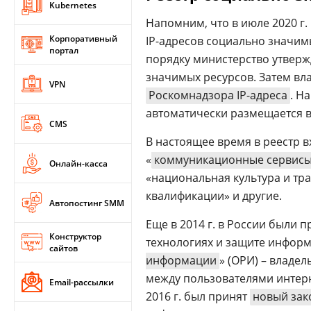
Kubernetes
Напомним, что в июле 2020 г
Корпоративный
IP-адресов социально значимы
портал
порядку министерство утверж
значимых ресурсов. Затем вл
VPN
Роскомнадзора IP-адреса
. Н
автоматически размещается в
CMS
В настоящее время в реестр в
«
коммуникационные сервис
Онлайн-касса
«национальная культура и т
квалификации» и другие.
Автопостинг SMM
Еще в 2014 г. в России были
Конструктор
технологиях и защите информ
сайтов
информации
» (ОРИ) – владе
между пользователями интерн
Email-рассылки
2016 г. был принят
новый зак