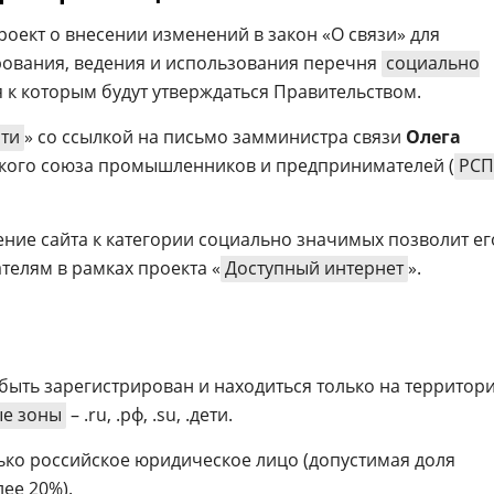
оект о внесении изменений в закон «О связи» для
ования, ведения и использования перечня
социально
 к которым будут утверждаться Правительством.
ти
» со ссылкой на письмо замминистра связи
Олега
кого союза промышленников и предпринимателей (
РС
ение сайта к категории социально значимых позволит ег
телям в рамках проекта «
Доступный интернет
».
 быть зарегистрирован и находиться только на территор
е зоны
– .ru, .рф, .su, .дети.
ько российское юридическое лицо (допустимая доля
ее 20%).