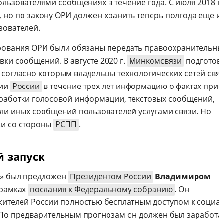
ьзователями сообщениях в течение года. С июля 2018 г
, но по закону ОРИ должен хранить теперь полгода еще 
ователей.
рования ОРИ были обязаны передать правоохранитель
ки сообщений. В августе 2020 г.
Минкомсвязи
подгото
, согласно которым владельцы технологических сетей св
рии
России
в течение трех лет информацию о фактах при
обработки голосовой информации, текстовых сообщений,
или иных сообщений пользователей услугами связи. Но
ки со стороны
РСПП
.
 запуск
» был предложен
Президентом России
Владимиром
 рамках
послания к Федеральному собранию
. Он
жителей России полностью бесплатным доступом к соци
 По предварительным прогнозам он должен был заработ