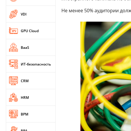
Не менее 50% аудитории должн
VDI
GPU Cloud
BaaS
ИТ-безопасность
CRM
HRM
BPM
RPA