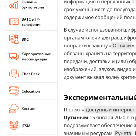
информацию о переданных пол
Онлайн-
бухгалтерия
срок уменьшился до полугода
содержимое сообщений польз
ВАТС и IP-
телефония
В случае использования шиф
органам ключи для расшифров
ВКС
поправки к закону «
О связи
»
обязаны хранить на террито
Корпоративные
мессенджеры
передачи, доставки и (или) 
изображений, звуков, видео 
Chat Desk
документ вызвал волну крити
Colocation
Экспериментальный
Хостинг
Проект «
Доступный интернет
Путиным
15 января 2020 г. в
подразумевает обеспечение 
ITSM
значимым ресурсам
Рунета
.