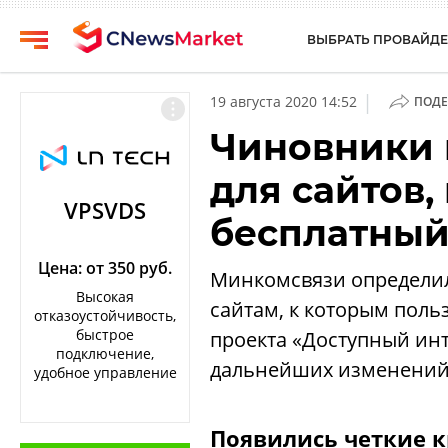
ВЫБРАТЬ ПРОВАЙДЕ
CNews
Выбрать
|
19 августа 2020 14:52
ПОДЕ
провайдера
Аналитика
Чиновники 
Публикации
Конференции
для сайтов,
Компании
Техника
VPSVDS
бесплатный
Рейтинги
ТВ
и
обзоры
Цена: от 350 руб.
Минкомсвязи определил
Высокая
сайтам, к которым поль
Личный
отказоустойчивость,
кабинет
быстрое
проекта «Доступный инт
подключение,
О
дальнейших изменений 
удобное управление
проекте
CNews
Появились четкие 