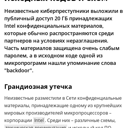
Аналитика
Неизвестные киберпреступники выложили в
Конференции
публичный доступ 20 ГБ принадлежащих
Техника
Intel конфиденциальных материалов,
которые обычно распространяются среди
ТВ
партнеров на условиях неразглашения.
Часть материалов защищена очень слабым
паролем, а в исходном коде одной из
Max
Об
издании
микропрограмм нашли упоминание слова
Telegram
Реклама
"backdoor".
Дзен
Вакансии
VK
Грандиозная утечка
Контакты
Rutube
Неизвестные разместили в Сети конфиденциальные
материалы, принадлежащие одному из крупнейших
мировых производителей микропроцессоров –
корпорации
Intel
. Среди них – различные схемы,
техническая документация
и исходный код ПО