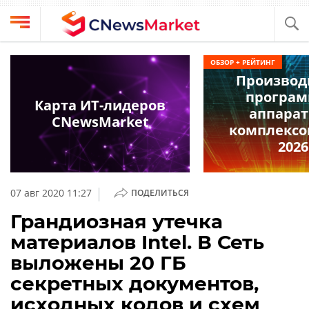
Выбрать
CNews
ОБЗОР + РЕЙТИНГ
провайдера
Производ
Аналитика
програм
Публикации
Карта ИТ-лидеров
аппара
Конференции
CNewsMarket
Компании
комплексо
Техника
2026
Рейтинги
и
ТВ
обзоры
|
07 авг 2020 11:27
ПОДЕЛИТЬСЯ
Личный
Грандиозная утечка
кабинет
материалов Intel. В Сеть
О
выложены 20 ГБ
проекте
секретных документов,
CNews
исходных кодов и схем