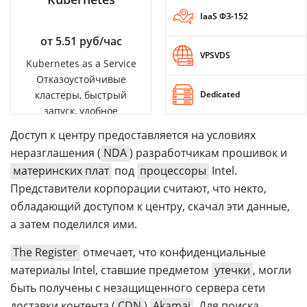
IaaS ФЗ-152
от 5.51 руб/час
VPSVDS
Kubernetes as a Service
Отказоустойчивые
кластеры, быстрый
Dedicated
запуск, удобное
управление
Доступ к центру предоставляется на условиях
неразглашения (
NDA
) разработчикам прошивок и
материнских плат
под
процессоры
Intel.
Представители корпорации считают, что некто,
обладающий доступом к центру, скачал эти данные,
а затем поделился ими.
The Register
отмечает, что конфиденциальные
материалы Intel, ставшие предметом
утечки
, могли
быть получены с незащищенного сервера сети
доставки контента (
CDN
)
Akamai
. Для поиска