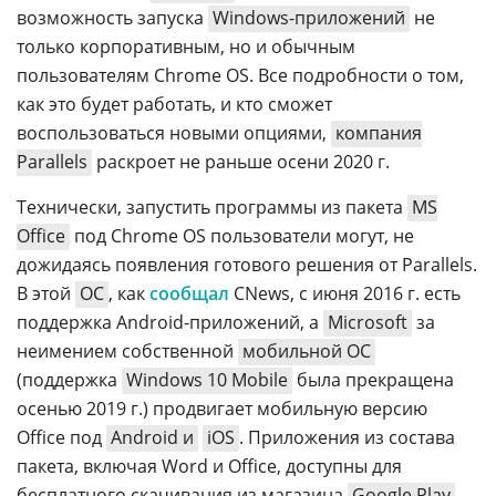
возможность запуска
Windows-приложений
не
только корпоративным, но и обычным
пользователям Chrome OS. Все подробности о том,
как это будет работать, и кто сможет
воспользоваться новыми опциями,
компания
Parallels
раскроет не раньше осени 2020 г.
Технически, запустить программы из пакета
MS
Office
под Chrome OS пользователи могут, не
дожидаясь появления готового решения от Parallels.
В этой
ОС
, как
сообщал
CNews, с июня 2016 г. есть
поддержка Android-приложений, а
Microsoft
за
неимением собственной
мобильной ОС
(поддержка
Windows 10 Mobile
была прекращена
осенью 2019 г.) продвигает мобильную версию
Office под
Android и
iOS
. Приложения из состава
пакета, включая Word и Office, доступны для
бесплатного скачивания из магазина
Google Play
.