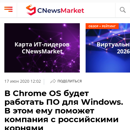
Выбрать
CNews
ОБЗОР + РЕЙТИНГ
провайдера
Аналитика
Публикации
Карта ИТ-лидеров
Виртуальн
Конференции
CNewsMarket
2026
Компании
Техника
Рейтинги
и
ТВ
обзоры
|
17 июн 2020 12:02
ПОДЕЛИТЬСЯ
Личный
В Chrome OS будет
кабинет
работать ПО для Windows.
О
В этом ему поможет
проекте
компания с российскими
CNews
корнями