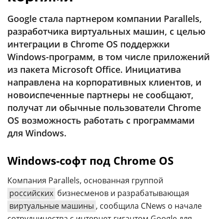
Аналитика
Google стала партнером компании Parallels,
Конференции
разработчика виртуальных машин, с целью
Техника
интеграции в Chrome OS поддержки
Windows-программ, в том числе приложений
ТВ
из пакета Microsoft Office. Инициатива
направлена на корпоративных клиентов, и
новоиспеченные партнеры не сообщают,
Max
Об
издании
получат ли обычные пользователи Chrome
Telegram
Реклама
OS возможность работать с программами
Дзен
для Windows.
Вакансии
VK
Контакты
Rutube
Windows-софт под Chrome OS
Компания Parallels, основанная группой
российских
бизнесменов и разрабатывающая
виртуальные машины
, сообщила CNews о начале
сотрудничества с интернет-гигантом Google для