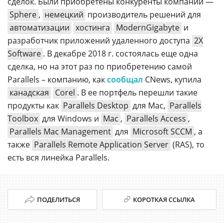
сделок. Были приобретены конкуренты компании —
Sphere
,
немецкий
производитель решений для
автоматизации
хостинга
ModernGigabyte
и
разработчик приложений удаленного доступа
2X
Software
. В декабре 2018 г. состоялась еще одна
сделка, но на этот раз по приобретению самой
Parallels – компанию, как
сообщал
CNews, купила
канадская
Corel
. В ее портфель перешли такие
продукты как
Parallels Desktop
для Mac,
Parallels
Toolbox
для Windows и
Mac
,
Parallels Access
,
Parallels Mac Management
для
Microsoft SCCM
, а
также
Parallels Remote Application Server
(RAS), то
есть вся линейка Parallels.
ПОДЕЛИТЬСЯ
КОРОТКАЯ ССЫЛКА