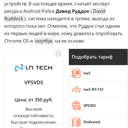
устройств. В настоящее время, считает эксперт
ресурса Android Police
Дэвид Руддок
(
David
Ruddock
), система находится в тупике, выхода из
которого пока нет. Отметим, что Руддок стал одним
из первых людей в мире, кому довелось опробовать
Chrome OS и
ноутбук
на ее основе.
Подобрать тариф
IaaS
VPSVDS
IaaS ФЗ-152
Цена: от 350 руб.
VPSVDS
Высокая
отказоустойчивость,
быстрое подключение,
Dedicated