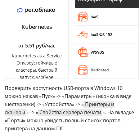
IaaS
Kubernetes
IaaS ФЗ-152
от 5.51 руб/час
VPSVDS
Kubernetes as a Service
Отказоустойчивые
кластеры, быстрый
Dedicated
запуск, удобное
управление
Проверить доступность USB-порта в Windows 10
можно нажав «Пуск» -> «Параметры» (иконка в виде
шестеренки) -> «Устройства» -> «
Принтеры и
сканеры
» -> «
Свойства сервера печати
». На вкладке
«Порты» можно увидеть полный список портов
принтера на данном ПК.