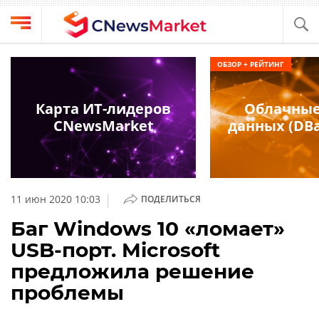
Выбрать
CNews
ОБЗОР + РЕЙТИНГ
провайдера
Аналитика
Публикации
Карта ИТ-лидеров
Облачные
Конференции
CNewsMarket
данных (DBa
Компании
Техника
Рейтинги
и
ТВ
обзоры
|
11 июн 2020 10:03
ПОДЕЛИТЬСЯ
Личный
Баг Windows 10 «ломает»
кабинет
USB-порт. Microsoft
О
предложила решение
проекте
проблемы
CNews