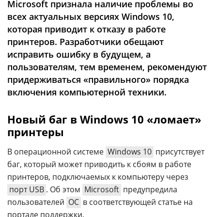
Microsoft признала наличие проблемы во
Аналитика
всех актуальных версиях Windows 10,
Конференции
которая приводит к отказу в работе
принтеров. Разработчики обещают
Техника
исправить ошибку в будущем, а
ТВ
пользователям, тем временем, рекомендуют
придерживаться «правильного» порядка
включения компьютерной техники.
Max
Об
издании
Telegram
Новый баг в Windows 10 «ломает»
Реклама
Дзен
принтеры
Вакансии
VK
Контакты
Rutube
В операционной системе
Windows 10
присутствует
баг, который может приводить к сбоям в работе
принтеров, подключаемых к компьютеру через
порт USB
. Об этом
Microsoft
предупредила
пользователей
ОС
в соответствующей статье на
портале поддержки.