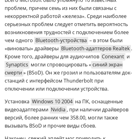
Всего Microsoft было упомянуто 10 известных
проблем, причем семь из них были связаны с
некорректной работой «железа». Среди наиболее
серьезных проблем следует отметить вероятность
возникновения трудностей с подключением более
чем одного
Bluetooth-устройства
– в этом были
«виноваты» драйверы
Bluetooth-адаптеров Realtek
.
Кроме того, драйверы для аудиочипов
Conexant
и
Synaptics
могли спровоцировать «
синий экран
смерти
» (BSoD). Он же грозил и пользователям док-
станций с интерфейсом Thunderbolt при
отключении или подключении устройства.
Установка
Windows 10 2004
на ПК, оснащенные
видеоадаптерами
Nvidia
, при наличии драйверов
версий, более ранних чем 358.00, могли также
вызывать BSoD и прочие виды сбоев.
Наконец, свежий апдейт мог приводить к