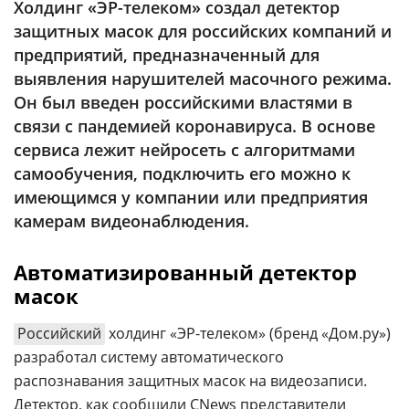
Холдинг «ЭР-телеком» создал детектор
Аналитика
защитных масок для российских компаний и
Конференции
предприятий, предназначенный для
выявления нарушителей масочного режима.
Техника
Он был введен российскими властями в
ТВ
связи с пандемией коронавируса. В основе
сервиса лежит нейросеть с алгоритмами
самообучения, подключить его можно к
Max
Об
издании
имеющимся у компании или предприятия
Telegram
камерам видеонаблюдения.
Реклама
Дзен
Вакансии
VK
Автоматизированный детектор
Контакты
Rutube
масок
Российский
холдинг «ЭР-телеком» (бренд «Дом.ру»)
разработал систему автоматического
распознавания защитных масок на видеозаписи.
Детектор, как сообщили CNews представители