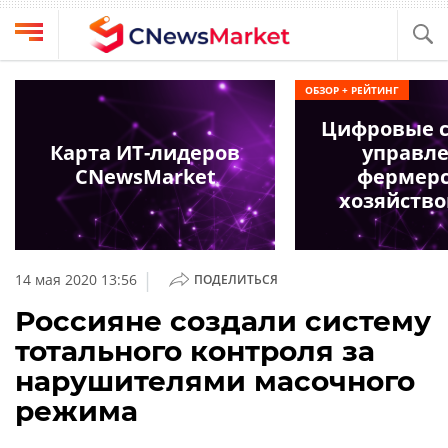
Выбрать
CNews
ОБЗОР + РЕЙТИНГ
провайдера
Аналитика
Цифровые 
Публикации
Карта ИТ-лидеров
управл
Конференции
CNewsMarket
фермер
Компании
хозяйство
Техника
Рейтинги
и
ТВ
обзоры
|
14 мая 2020 13:56
ПОДЕЛИТЬСЯ
Личный
Россияне создали систему
кабинет
тотального контроля за
О
нарушителями масочного
проекте
режима
CNews