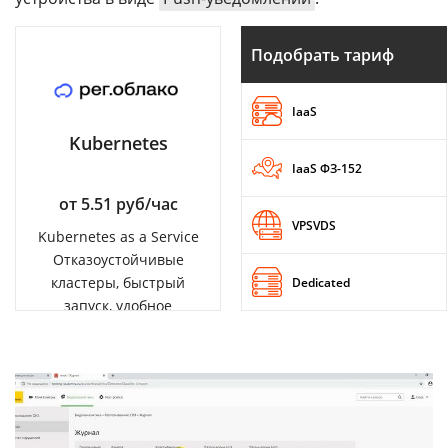
Подобрать тариф
IaaS
Kubernetes
IaaS ФЗ-152
от 5.51 руб/час
VPSVDS
Kubernetes as a Service
Отказоустойчивые
кластеры, быстрый
Dedicated
запуск, удобное
управление