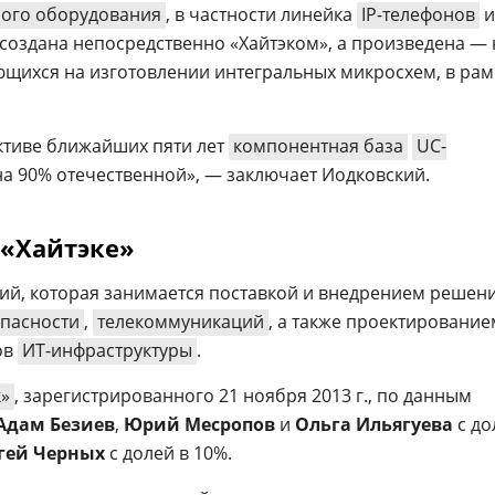
ого оборудования
, в частности линейка
IP-телефонов
и
 создана непосредственно «Хайтэком», а произведена — 
щихся на изготовлении интегральных микросхем, в рам
ктиве ближайших пяти лет
компонентная база
UC-
на 90% отечественной», — заключает Иодковский.
 «Хайтэке»
ний, которая занимается поставкой и внедрением решен
пасности
,
телекоммуникаций
, а также проектирование
ов
ИТ-инфраструктуры
.
к»
, зарегистрированного 21 ноября 2013 г., по данным
Адам Безиев
,
Юрий Месропов
и
Ольга Ильягуева
с до
гей Черных
с долей в 10%.