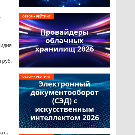
ю
ОБЗОР + РЕЙТИНГ
Провайдеры
облачных
сидия
хранилищ 2026
 руб.
ОБЗОР + РЕЙТИНГ
Электронный
документооборот
(СЭД) с
искусственным
интеллектом 2026
вать