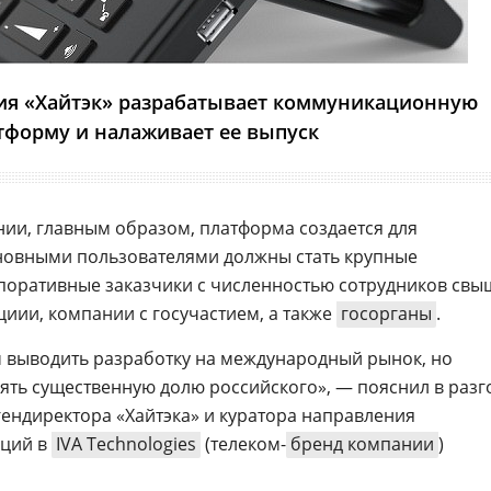
ия «Хайтэк» разрабатывает коммуникационную
тформу и налаживает ее выпуск
ии, главным образом, платформа создается для
сновными пользователями должны стать крупные
поративные заказчики с численностью сотрудников свы
циии, компании с госучастием, а также
госорганы
.
 выводить разработку на международный рынок, но
ять существенную долю российского», — пояснил в разг
гендиректора «Хайтэка» и куратора направления
ций в
IVA Technologies
(телеком-
бренд компании
)