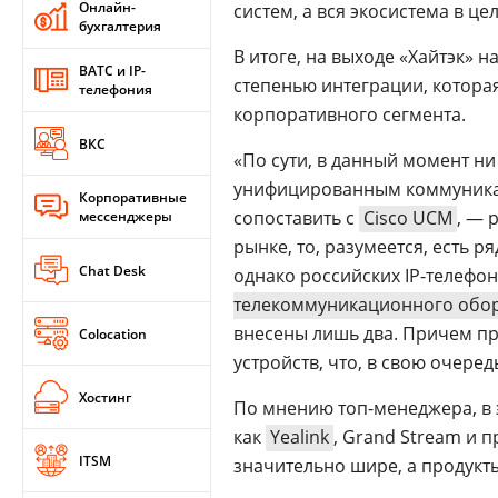
Онлайн-
систем, а вся экосистема в ц
бухгалтерия
В итоге, на выходе «Хайтэк» 
ВАТС и IP-
степенью интеграции, котора
телефония
корпоративного сегмента.
ВКС
«По сути, в данный момент н
унифицированным коммуника
Корпоративные
сопоставить с
Cisco UCM
, — 
мессенджеры
рынке, то, разумеется, есть 
Chat Desk
однако российских IP-телефон
телекоммуникационного обо
внесены лишь два. Причем п
Colocation
устройств, что, в свою очере
Хостинг
По мнению топ-менеджера, в 
как
Yealink
, Grand Stream и
ITSM
значительно шире, а продукт