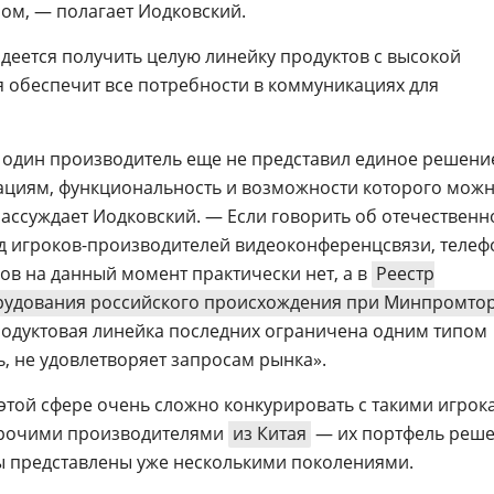
елом, — полагает Иодковский.
надеется получить целую линейку продуктов с высокой
я обеспечит все потребности в коммуникациях для
и один производитель еще не представил единое решени
циям, функциональность и возможности которого мож
рассуждает Иодковский. — Если говорить об отечествен
ряд игроков-производителей видеоконференцсвязи, телеф
ов на данный момент практически нет, а в
Реестр
рудования российского происхождения при Минпромто
родуктовая линейка последних ограничена одним типом
дь, не удовлетворяет запросам рынка».
этой сфере очень сложно конкурировать с такими игрок
 прочими производителями
из Китая
— их портфель реш
ы представлены уже несколькими поколениями.