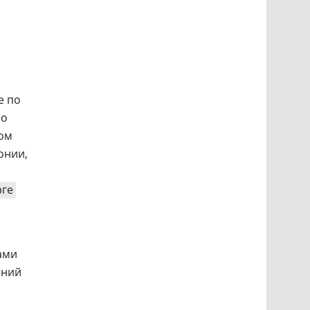
е по
но
ном
онии,
рге
ами
ений