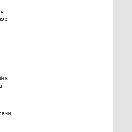
на
ках
ий в
м
лями