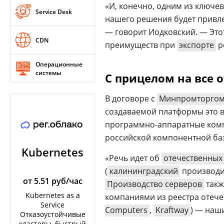
«И, конечно, одним из ключе
Service Desk
нашего решения будет привле
— говорит Иодковский. — Это
CDN
преимуществ при
экспорте
р
Операционные
системы
С прицелом на все 
В договоре с
Минпромторго
создаваемой платформы это в 
программно-аппаратные комп
российской компонентной ба
Kubernetes
«Речь идет об
отечественных
(
калининградский
производит
от 5.51 руб/час
Производство серверов
такж
Kubernetes as a
компаниями из реестра отеч
Service
Computers
,
Kraftway
) — наш
Отказоустойчивые
кластеры, быстрый