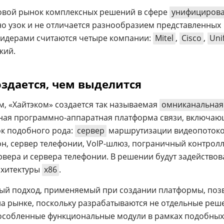
ровой рынок комплексных решений в сфере
унифициров
но узок и не отличается разнообразием представленных
лидерами считаются четыре компании:
Mitel
,
Cisco
,
Uni
кий.
оздается, чем выделится
, «Хайтэком» создается так называемая
омниканальная
ная программно-аппаратная платформа связи, включаю
ок подобного рода:
сервер
маршрутизации видеопоток
фон, сервер телефонии, VoIP-шлюз, пограничный контрол
ервера и сервера телефонии. В решении будут задейство
рхитектуры
x86
.
ный подход, применяемый при создании платформы, поз
а рынке, поскольку разрабатываются не отдельные реш
бособленные функциональные модули в рамках подобных