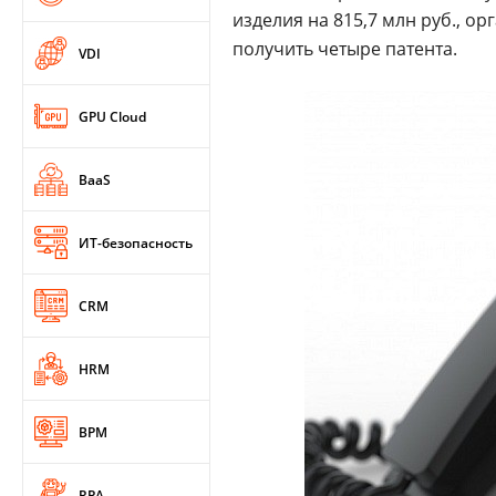
изделия на 815,7 млн руб., о
получить четыре патента.
VDI
GPU Cloud
BaaS
ИТ-безопасность
CRM
HRM
BPM
RPA