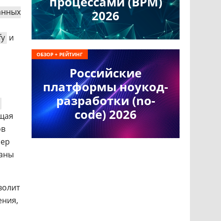
процессами (BPM)
анных
2026
fy
и
ОБЗОР + РЕЙТИНГ
Российские
платформы ноукод-
разработки (no-
code) 2026
щая
ов
лер
ваны
волит
ения,