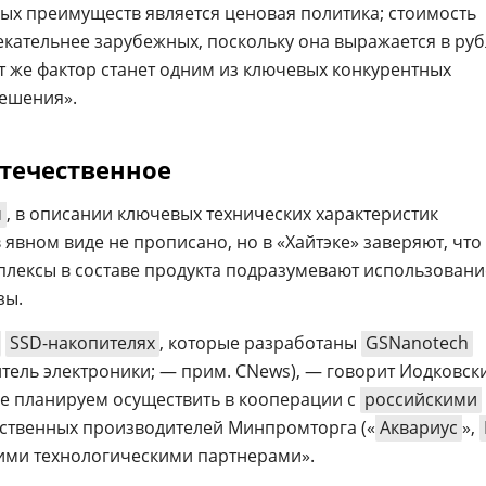
вых преимуществ является ценовая политика; стоимость
кательнее зарубежных, поскольку она выражается в руб
т же фактор станет одним из ключевых конкурентных
ешения».
отечественное
м
, в описании ключевых технических характеристик
явном виде не прописано, но в «Хайтэке» заверяют, что
лексы в составе продукта подразумевают использовани
зы.
SSD-накопителях
, которые разработаны
GSNanotech
ель электроники; — прим. CNews), — говорит Иодковск
е планируем осуществить в кооперации с
российскими
ественных производителей Минпромторга («
Аквариус
»,
ими технологическими партнерами».