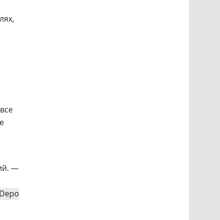
лях,
 все
е
ий. —
Depo