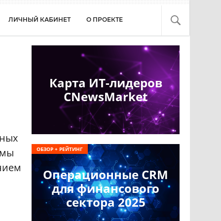
ЛИЧНЫЙ КАБИНЕТ
О ПРОЕКТЕ
Карта ИТ-лидеров
CNewsMarket
нных
ОБЗОР + РЕЙТИНГ
рмы
нием
Операционные CRM
для финансового
сектора 2025