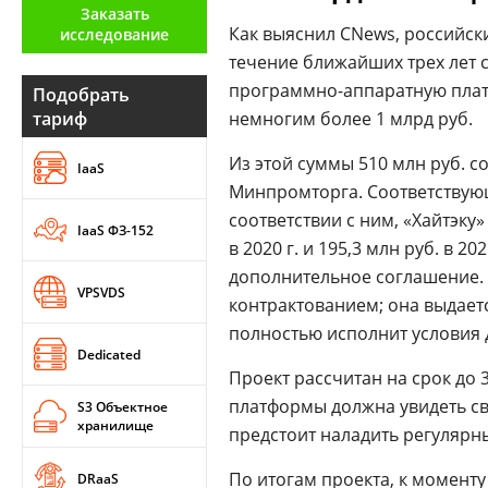
Заказать
Аналитика
Как выяснил CNews, российски
исследование
течение ближайших трех лет с
Конференции
программно-аппаратную платф
Подобрать
Техника
тариф
немногим более 1 млрд руб.
ТВ
Из этой суммы 510 млн руб. со
IaaS
Минпромторга. Соответствующ
соответствии с ним, «Хайтэку»
Max
Об
IaaS ФЗ-152
издании
в 2020 г. и 195,3 млн руб. в 
Telegram
Реклама
дополнительное соглашение. 
Дзен
VPSVDS
контрактованием; она выдаетс
Вакансии
VK
полностью исполнит условия д
Контакты
Rutube
Dedicated
Проект рассчитан на срок до 
платформы должна увидеть свет
S3 Объектное
хранилище
предстоит наладить регулярн
По итогам проекта, к момент
DRaaS