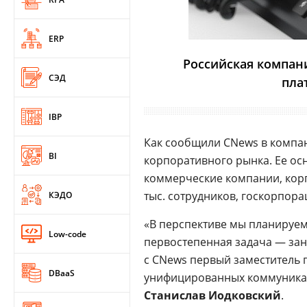
ERP
Российская компан
СЭД
пла
IBP
Как сообщили CNews в компан
BI
корпоративного рынка. Ее о
коммерческие компании, кор
тыс. сотрудников, госкорпора
КЭДО
«В перспективе мы планируем
Low-code
первостепенная задача — зан
с CNews первый заместитель 
DBaaS
унифицированных коммуника
Станислав Иодковский
.