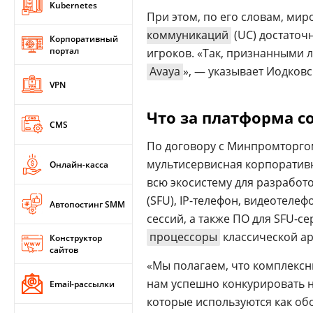
Kubernetes
При этом, по его словам, ми
коммуникаций
(UC) достаточ
Корпоративный
портал
игроков. «Так, признанными 
Avaya
», — указывает Иодковс
VPN
Что за платформа с
CMS
По договору с Минпромторгом
мультисервисная корпоратив
Онлайн-касса
всю экосистему для разработ
(SFU), IP-телефон, видеотеле
Автопостинг SMM
сессий, а также ПО для SFU-с
процессоры
классической а
Конструктор
сайтов
«Мы полагаем, что комплекс
нам успешно конкурировать н
Email-рассылки
которые используются как о