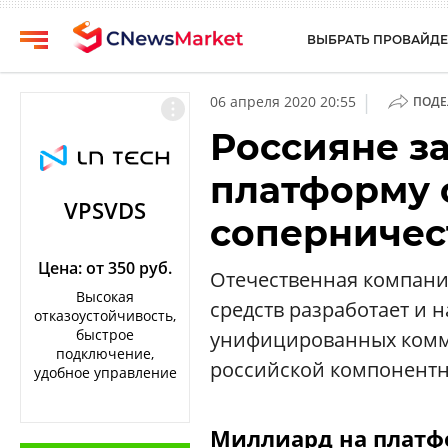
ВЫБРАТЬ ПРОВАЙДЕ
CNews
Выбрать
|
06 апреля 2020 20:55
ПОДЕ
провайдера
Аналитика
Россияне за
Публикации
Конференции
платформу 
Компании
Техника
VPSVDS
соперничест
Рейтинги
ТВ
и
обзоры
Цена: от 350 руб.
Отечественная компани
Высокая
средств разработает и 
Личный
отказоустойчивость,
кабинет
быстрое
унифицированных комм
подключение,
О
российской компонентн
удобное управление
проекте
CNews
Миллиард на платф