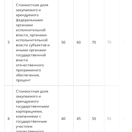
Стоимостная доля
закупаемого и
арендуемого
федеральными
органами
исполнительной
власти, органами
испольнительной
5
50
60
70
75
80
власти субъектов и
иными органами
государственной
власти
отечественного
программного
обеспечения,
процент
Стоимостная доля
закупаемого и
арендуемого
государственными
корпорациями,
компаниями с
6
40
45
50
55
60
государственным
участием
отечественного