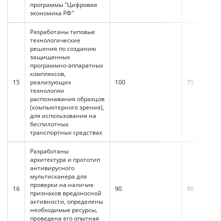
программы "Цифровая
экономика РФ"
Разработаны типовые
технологические
решения по созданию
защищенных
программно-аппаратных
комплексов,
15
реализующих
100
75
технологии
распознавания образцов
(компьютерного зрения),
для использования на
беспилотных
транспортных средствах
Разработаны
архитектура и прототип
антивирусного
мультисканера для
проверки на наличие
16
90
90
признаков вредоносной
активности, определены
необходимые ресурсы,
проведена его опытная