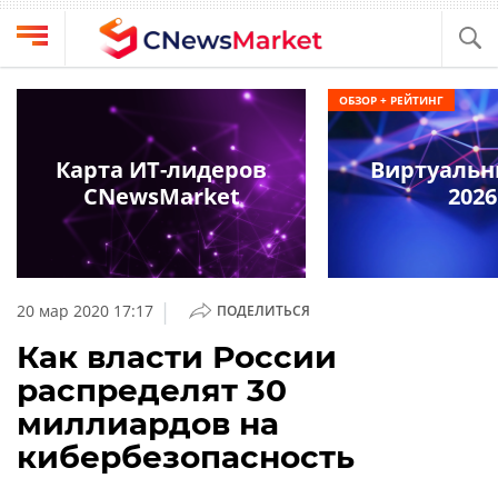
Выбрать
CNews
ОБЗОР + РЕЙТИНГ
провайдера
Аналитика
Публикации
Карта ИТ-лидеров
Виртуальн
Конференции
CNewsMarket
2026
Компании
Техника
Рейтинги
и
ТВ
обзоры
|
20 мар 2020 17:17
ПОДЕЛИТЬСЯ
Личный
Как власти России
кабинет
распределят 30
О
миллиардов на
проекте
кибербезопасность
CNews