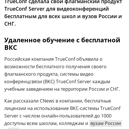
TrueConf сделала свой флагманский продукт
Аналитика
TrueConf Server для видеоконференций
Конференции
бесплатным для всех школ и вузов России и
СНГ.
Техника
ТВ
Удаленное обучение с бесплатной
ВКС
Max
Об
Российская компания TrueConf объявила о
издании
Telegram
возможности бесплатного получения своего
Реклама
Дзен
флагманского продукта, системы видео
Вакансии
VK
конференцсвязи (ВКС) TrueConf Server каждым
Контакты
учебным заведением на территории России и СНГ.
Rutube
Как рассказали CNews в компании, бесплатные
лицензии на использование ВКС-системы TrueConf
Server с числом онлайн-пользователей до 1000
доступны всем школам, колледжам и
вузам России