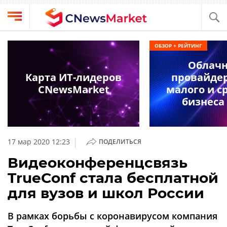
Выбрать
CNews
ОБЗОР + РЕЙТИНГ
провайдера
Аналитика
Облач
Публикации
Карта ИТ-лидеров
провайде
Конференции
CNewsMarket
малого и с
Компании
бизнеса 
Техника
Рейтинги
и
ТВ
обзоры
|
17 мар 2020 12:23
ПОДЕЛИТЬСЯ
Личный
Видеоконференцсвязь
кабинет
TrueConf стала бесплатной
О
для вузов и школ России
проекте
CNews
В рамках борьбы с коронавирусом компания