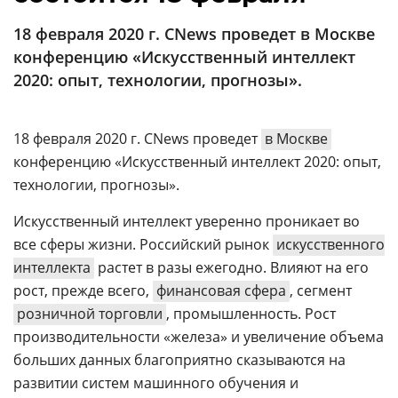
Аналитика
18 февраля 2020 г. CNews проведет в Москве
Конференции
конференцию «Искусственный интеллект
Техника
2020: опыт, технологии, прогнозы».
ТВ
18 февраля 2020 г. CNews проведет
в Москве
конференцию «Искусственный интеллект 2020: опыт,
Max
Об
технологии, прогнозы».
издании
Telegram
Реклама
Искусственный интеллект уверенно проникает во
Дзен
Вакансии
все сферы жизни. Российский рынок
искусственного
VK
Контакты
интеллекта
растет в разы ежегодно. Влияют на его
Rutube
рост, прежде всего,
финансовая сфера
, сегмент
розничной торговли
, промышленность. Рост
производительности «железа» и увеличение объема
больших данных благоприятно сказываются на
развитии систем машинного обучения и