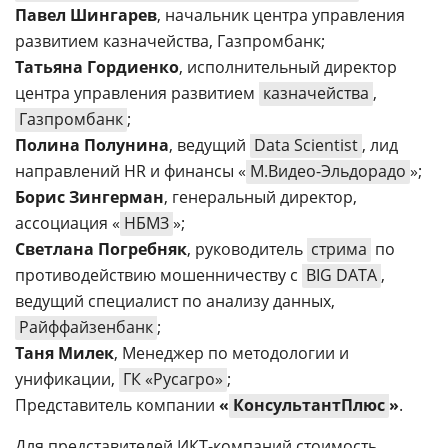
Павел Шингарев
, начальник центра управления
развитием казначейства, Газпромбанк;
Татьяна Гордиенко
, исполнительный директор
центра управления развитием
казначейства
,
Газпромбанк
;
Полина Полунина
, ведущий
Data Scientist
, лид
направлений HR и финансы «
М.Видео-Эльдорадо
»;
Борис Зингерман
, генеральный директор,
ассоциация «
НБМЗ
»;
Светлана Погребняк
, руководитель
стрима
по
противодействию мошенничеству с
BIG DATA
,
ведущий специалист по анализу данных,
Райффайзенбанк
;
Таня Милек
, Менеджер по методологии и
унификации,
ГК «Русагро»
;
Представитель компании
«
КонсультантПлюс
»
.
Для представителей ИКТ-компаний стоимость