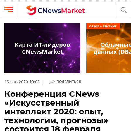
Выбрать
CNews
ОБЗОР + РЕЙТИНГ
провайдера
Аналитика
Публикации
Карта ИТ-лидеров
Облачные
Конференции
CNewsMarket
данных (DBa
Компании
Техника
Рейтинги
и
ТВ
обзоры
|
15 янв 2020 10:08
ПОДЕЛИТЬСЯ
Личный
Конференция CNews
кабинет
«Искусственный
О
интеллект 2020: опыт,
проекте
технологии, прогнозы»
CNews
состоится 18 февраля