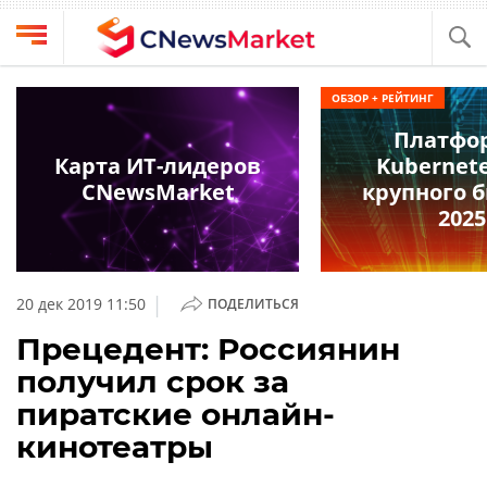
Выбрать
CNews
ОБЗОР + РЕЙТИНГ
провайдера
Аналитика
Платфо
Публикации
Карта ИТ-лидеров
Kubernete
Конференции
CNewsMarket
крупного 
Компании
2025
Техника
Рейтинги
и
ТВ
обзоры
|
20 дек 2019 11:50
ПОДЕЛИТЬСЯ
Личный
Прецедент: Россиянин
кабинет
получил срок за
О
пиратские онлайн-
проекте
кинотеатры
CNews