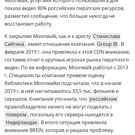
Moonwalk, услугами которого пользовались для
показа видео 80% российских пиратских ресурсов,
разместил сообщение, что больше никогда не
восстановит работу.
К закрытию Moonwalk, как и к аресту
Станислава
Сайгина
, имеет отношение компания
Group IB
. В
феврале 2019 г. она привлекла к этой CDN внимание,
составив отчет о крупных игроках рынка пиратского
видео. По ее информации, Moonwalk работал с 2013
г. Специалисты компании привели оценку
библиотеки Moonwalkи подсчитали, что в начале
2019 г. в ней насчитывалось 33,5 тыс. фильмов и
сериалов. Компания уточнила, что
российские
правообладатели ничего не могут поделать с
плеером
, поскольку его сервера находятся в
Нидерландах
. В итоге ситуация привлекла
внимание BREIN, которая и решила проблему.