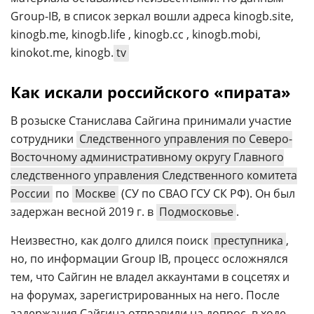
Group-IB, в список зеркал вошли адреса kinogb.site,
kinogb.me, kinogb.life , kinogb.cc , kinogb.mobi,
kinokot.me, kinogb.
tv
Как искали российского «пирата»
В розыске Станислава Сайгина принимали участие
сотрудники
Следственного управления по Северо-
Восточному административному округу Главного
следственного управления Следственного комитета
России
по
Москве
(СУ по СВАО ГСУ СК РФ). Он был
задержан весной 2019 г. в
Подмосковье
.
Неизвестно, как долго длился поиск
преступника
,
но, по информации Group IB, процесс осложнялся
тем, что Сайгин не владел аккаунтами в соцсетях и
на форумах, зарегистрированных на него. После
задержания Сайгина отправили на допрос, в ходе