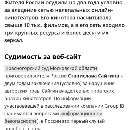
Жителя России осудили на два года условно
Аналитика
за владение сетью нелегальных онлайн-
Конференции
кинотеатров. Его кинотека насчитывала
свыше 10 тыс. фильмов, а в его сеть входило
Техника
три крупных ресурса и более десяти их
ТВ
зеркал.
Судимость за веб-сайт
Max
Об
издании
Telegram
Красногорский суд Московской области
Реклама
Дзен
приговорил жителя России
Станислава Сайгина
к
Вакансии
VK
двум годам заключения (условно) за нарушение
Контакты
Rutube
авторских прав. Сайгин владел сетью пиратских
онлайн-кинотеатров. По информации
участвовавшей в расследовании компании Group IB
(занимается вопросами
информационной
безопасности
), в России это первый случай
подобного рода.