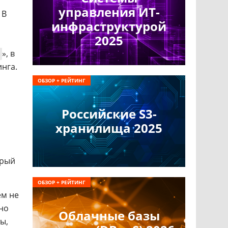
управления ИТ-
 В
инфраструктурой
2025
», в
инга.
ОБЗОР + РЕЙТИНГ
Российские S3-
хранилища 2025
орый
ОБЗОР + РЕЙТИНГ
ем не
но
Облачные базы
ы,