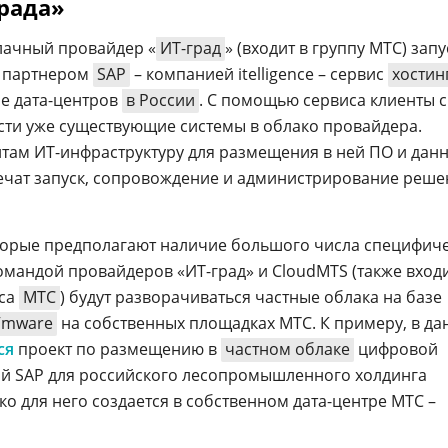
рада»
блачный провайдер «
ИТ-град
» (входит в группу МТС) зап
и партнером
SAP
– компанией itelligence – сервис
хостин
зе дата-центров
в России
. С помощью сервиса клиенты 
ести уже существующие системы в облако провайдера.
там ИТ-инфраструктуру для размещения в ней ПО и данн
спечат запуск, сопровождение и администрирование реш
оторые предполагают наличие большого числа специфич
мандой провайдеров «ИТ-град» и CloudMTS (также входи
еса
МТС
) будут разворачиваться частные облака на базе
Vmware
на собственных площадках МТС. К примеру, в д
ся
проект по размещению в
частном облаке
цифровой
й SAP для российского лесопромышленного холдинга
ако для него создается в собственном дата-центре МТС –