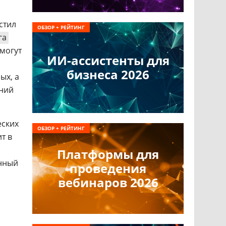
устил
ОБЗОР + РЕЙТИНГ
га
смогут
ИИ-ассистенты для
бизнеса 2026
ых, а
ений
еских
ОБЗОР + РЕЙТИНГ
т в
Платформы для
анный
проведения
вебинаров 2026