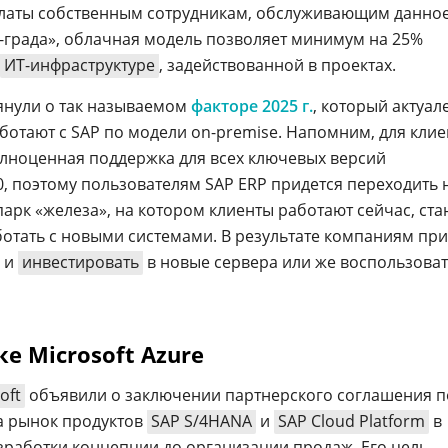
латы собственным сотрудникам, обслуживающим данно
-града», облачная модель позволяет минимум на 25%
ИТ-инфраструктуре
, задействованной в проектах.
янули о так называемом
факторе 2025 г.
, который актуал
ботают с SAP по модели on-premise. Напомним, для кли
полноценная поддержка для всех ключевых версий
0, поэтому пользователям SAP ERP придется переходить 
 парк «железа», на котором клиенты работают сейчас, ста
отать с новыми системами. В результате компаниям при
е и
инвестировать
в новые сервера или же воспользоват
е Microsoft Azure
oft
объявили о заключении партнерского соглашения п
а рынок продуктов
SAP S/4HANA
и
SAP Cloud Platform
в
разработки концепции до организации продаж. Его цель –