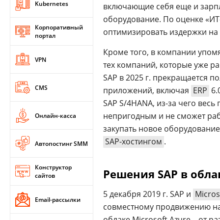
Kubernetes
включающие себя еще и зарп
оборудование. По оценке «ИТ
Корпоративный
оптимизировать издержки на
портал
Кроме того, в компании упом
VPN
тех компаний, которые уже ра
SAP в 2025 г. прекращается 
CMS
приложений, включая
ERP
6.
SAP S/4HANA, из-за чего весь
непригодным и не сможет раб
Онлайн-касса
закупать новое оборудовани
SAP-хостингом
.
Автопостинг SMM
Конструктор
Решения SAP в облак
сайтов
5 декабря 2019 г. SAP и
Micros
Email-рассылки
совместному продвижению н
облаке Microsoft Azure – от 