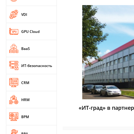
VDI
GPU Cloud
BaaS
ИТ-безопасность
CRM
HRM
«ИТ-град» в партнерс
BPM
RPA