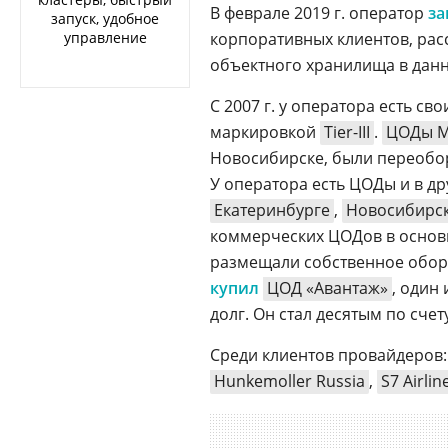
В феврале 2019 г. оператор
за
запуск, удобное
управление
корпоративных клиентов, ра
объектного хранилища в данн
С 2007 г. у оператора есть с
маркировкой
Tier-III
.
ЦОДы 
Новосибирске, были переобо
У оператора есть ЦОДы и в др
Екатеринбурге
,
Новосибирс
коммерческих ЦОДов в основ
размещали собственное обор
купил
ЦОД «Авантаж»
, один
долг. Он стал десятым по сче
Среди клиентов провайдеров
Hunkemoller Russia
,
S7 Airlin