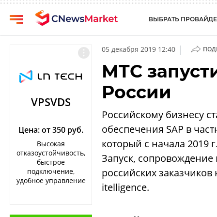
ВЫБРАТЬ ПРОВАЙДЕ
CNews
Выбрать
|
05 декабря 2019 12:40
ПОД
провайдера
Аналитика
МТС запусти
Публикации
Конференции
России
Компании
Техника
VPSVDS
Рейтинги
Российскому бизнесу ст
ТВ
и
обеспечения SAP в част
обзоры
Цена: от 350 руб.
который с начала 2019 
Высокая
Личный
отказоустойчивость,
Запуск, сопровождение
кабинет
быстрое
российских заказчиков 
подключение,
О
удобное управление
itelligence.
проекте
CNews