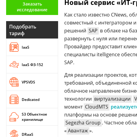
Новый сервис «ИТ-г
Заказать
Аналитика
исследование
Как стало известно CNews, о
Конференции
совместный с интегратором 
Подобрать
Техника
решений
SAP
в облаке на ба
тариф
развернуть с нуля или перен
ТВ
Провайдер предоставит клиен
IaaS
специалисты itelligence обе
Max
Об
SAP.
IaaS ФЗ-152
издании
Telegram
Для реализации проектов, к
Реклама
Дзен
VPSVDS
требований, объединенной ко
Вакансии
VK
облачное направление бизн
Контакты
Rutube
технологии
виртуализации
Dedicated
момент
CloudMTS
реализует
платформы на основе решени
S3 Объектное
хранилище
Segezha Group
. Частное обл
«
Авантаж
».
DRaaS