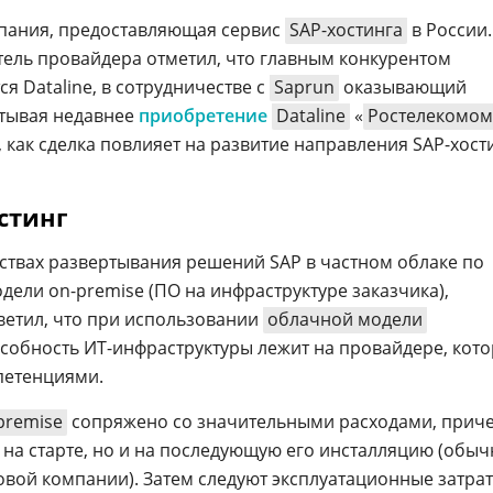
омпания, предоставляющая сервис
SAP-хостинга
в России.
тель провайдера отметил, что главным конкурентом
я Dataline, в сотрудничестве с
Saprun
оказывающий
итывая недавнее
приобретение
Dataline
«
Ростелекомом
, как сделка повлияет на развитие направления SAP-хост
стинг
твах развертывания решений SAP в частном облаке по
ели on-premise (ПО на инфраструктуре заказчика),
тветил, что при использовании
облачной модели
особность ИТ-инфраструктуры лежит на провайдере, кот
петенциями.
premise
сопряжено со значительными расходами, прич
 на старте, но и на последующую его инсталляцию (обыч
овой компании). Затем следуют эксплуатационные затрат