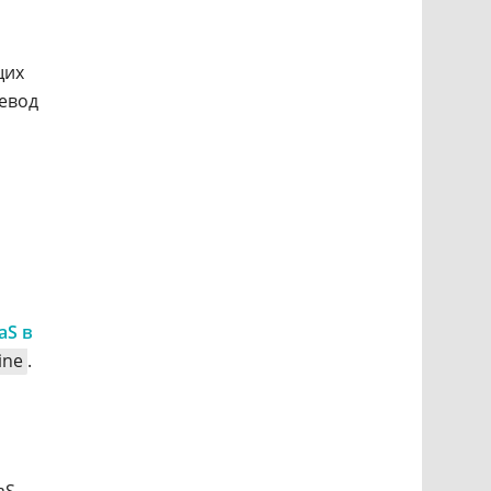
щих
ревод
aS в
ine
.