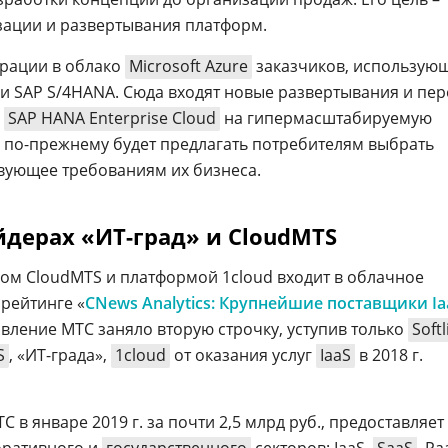
зации и развертывания платформ.
грации в облако
Microsoft Azure
заказчиков, использую
и SAP S/4HANA. Сюда входят новые развертывания и пе
й
SAP HANA Enterprise Cloud
на гипермасштабируемую
P по-прежнему будет предлагать потребителям выбрать
вующее требованиям их бизнеса.
дерах «ИТ-град» и CloudMTS
ром CloudМТS и платформой 1cloud входит в облачное
В рейтинге «
CNews Analytics: Крупнейшие поставщики Ia
вление МТС заняло вторую строчку, уступив только
Softl
S
, «ИТ-града»,
1cloud
от оказания услуг
IaaS
в 2018 г.
С в январе 2019 г. за почти 2,5 млрд руб., предоставляет