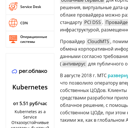
облачные сервисы
для корп
Service Desk
решения, виртуальные дата-ц
облаке провайдера можно ра
стандарту
PCI DSS
.
Провайде
CDN
инфраструктурой, размещенной
Операционные
Провайдер
CloudМТS
, помим
системы
обмена корпоративной инфор
данными согласно требован
(
антивирус
для публичного о
В августе 2018 г. МТС
разверн
что позволило оператору впе
Kubernetes
собственных ЦОДов. Клиенты 
средствами разработки прило
от 5.51 руб/час
облачное решение, с помощью
Kubernetes as a
собственном ЦОДе, при этом с
Service
такими же, как в глобальном A
Отказоустойчивые
кластеры, быстрый