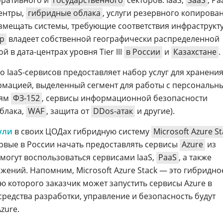
оративного и
государственного
секторов: IaaS,
SaaS
, Pa
ентры,
гибридные облака
, услуги резервного копирован
змещать системы, требующие соответствия инфраструкт
р
владеет собственной географически распределенной
 в дата-центрах уровня Tier III
в России
и
Казахстане
.
о IaaS-сервисов предоставляет набор услуг для хранения
мацией, выделенный сегмент для работы с персональн
иям
ФЗ-152
, сервисы информационной безопасности
блака,
WAF
, защита от
DDos-атак
и другие).
ули
в своих ЦОДах гибридную систему
Microsoft Azure St
рвые в России начать предоставлять сервисы
Azure
из
могут воспользоваться сервисами IaaS,
PaaS
, а также
жений. Напомним, Microsoft Azure Stack — это гибридно
 которого заказчик может запустить сервисы Azure в
редства разработки, управление и безопасность будут
zure.