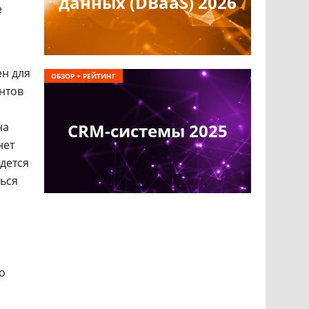
данных (DBaaS) 2026
е
ен для
ОБЗОР + РЕЙТИНГ
ентов
на
CRM-системы 2025
нет
дется
ься
о