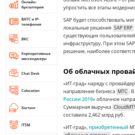
Онлайн-
упростить все этапы модерни
бухгалтерия
ВАТС и IP-
SAP будет способствовать ми
телефония
локальные решения
SAP ERP
существующих пользователе
ВКС
инфраструктуру. При этом SA
решение, наиболее соответст
Корпоративные
мессенджеры
Об облачных провай
Chat Desk
«ИТ-град» наряду с провайде
Colocation
направление бизнеса
МТС
. 
России 2019
» облачное напра
Суммарная выручка
CloudMT
Хостинг
составила 2,462 млрд руб.
ITSM
«ИТ-град»,
приобретенный
МТ