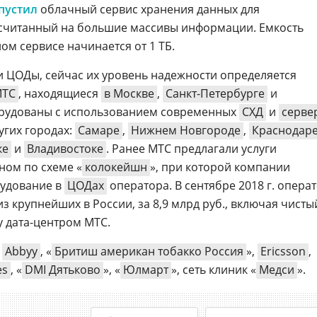
пустил
облачный сервис хранения данных для
ссчитанный на большие массивы информации. Емкость
ом сервисе начинается от 1 ТБ.
вои ЦОДы, сейчас их уровень надежности определяется
МТС
, находящиеся
в Москве
,
Санкт-Петербурге
и
рудованы с использованием современных
СХД
и
серве
угих городах:
Самаре
,
Нижнем Новгороде
,
Краснодар
ке
и
Владивостоке
. Ранее МТС предлагали услуги
ном по схеме «
колокейшн
», при которой компании
удование в
ЦОДах
оператора. В сентябре 2018 г. опера
 из крупнейших в России, за 8,9 млрд руб., включая чисты
ту дата-центром МТС.
:
Abbyy
, «
Бритиш американ тобакко Россия
»,
Ericsson
,
es
, «
DMI Дятьково
», «
Юлмарт
», сеть клиник «
Медси
».