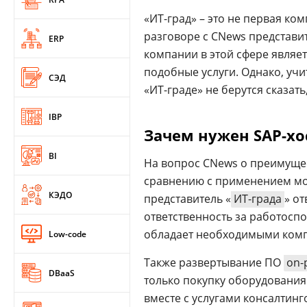
«ИТ-град» – это не первая к
разговоре с CNews представи
ERP
компании в этой сфере являетс
подобные услуги. Однако, уч
СЭД
«ИТ-граде» не берутся сказать
IBP
Зачем нужен SAP-хо
BI
На вопрос CNews о преимущес
сравнению с применением мод
КЭДО
представитель «
ИТ-града
» о
ответственность за работосп
обладает необходимыми ком
Low-code
Также развертывание ПО
on-
DBaaS
только покупку оборудования
вместе с услугами консалтинг