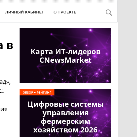
ЛИЧНЫЙ КАБИНЕТ
О ПРОЕКТЕ
а в
Карта ИТ-лидеров
CNewsMarket
ад»,
С.
ОБЗОР + РЕЙТИНГ
Цифровые системы
ния
управления
фермерским
хозяйством 2026