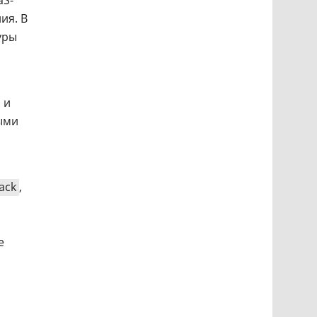
aS-
ия. В
уры
 и
ыми
ack
,
е