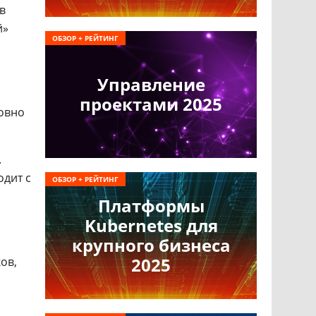
в
й»
ОБЗОР + РЕЙТИНГ
Управление
проектами 2025
ловно
.
одит с
ОБЗОР + РЕЙТИНГ
Платформы
Kubernetes для
крупного бизнеса
2025
ов,