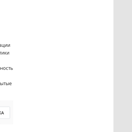
вации
тики
ность
рытые
КА