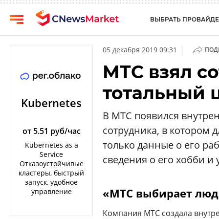
ВЫБРАТЬ ПРОВАЙДЕ
CNews
Выбрать
|
05 декабря 2019 09:31
ПОД
провайдера
Аналитика
МТС взял с
Публикации
Конференции
тотальный 
Компании
Техника
Kubernetes
Рейтинги
В МТС появился внутре
ТВ
и
сотрудника, в котором 
обзоры
от 5.51 руб/час
только данные о его ра
Kubernetes as a
Личный
Service
сведения о его хобби и 
кабинет
Отказоустойчивые
кластеры, быстрый
О
запуск, удобное
проекте
«МТС выбирает люд
управление
CNews
Компания МТС создала внутр