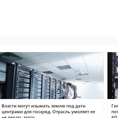
Власти могут изымать землю под дата-
Ги
центрами для госнужд. Отрасль умоляет ее
по
не делать этого
БП