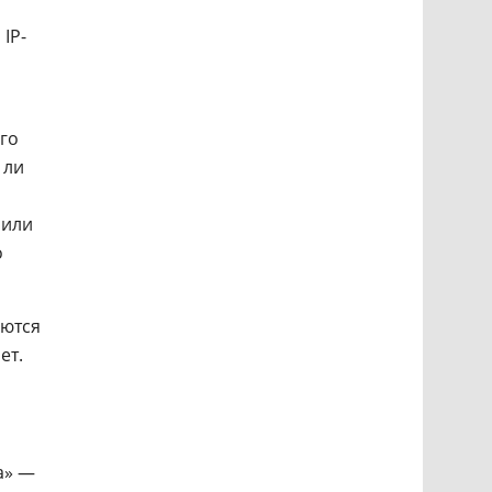
, IP-
го
 ли
 или
о
ются
ет.
а» —