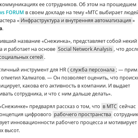
 коммуникациях ее сотрудников. Об этом на прошедшем 
ws FORUM
в своем докладе на тему «МТС выбирает люде
астера «
Инфраструктура и внутренняя автоматизация
»
в
.
учивший название «Снежинка», представляет собой некий
 и работает на основе
Social Network Analysis
, что дос
социальных сетей
.
отличный инструмент для HR (
служба персонала
; — прим
 отметил Халматов. — Он позволяет оценить, что происх
ицирует, какова его активность в компании. И выдает
ивать сотрудника, и что с ним дальше делать».
Снежинке» предварял рассказ о том, что
в МТС
сейчас
 концепция цифрового
рабочего пространства
сотрудник
твует инновационности рабочего процесса и мотивирует
х высот.