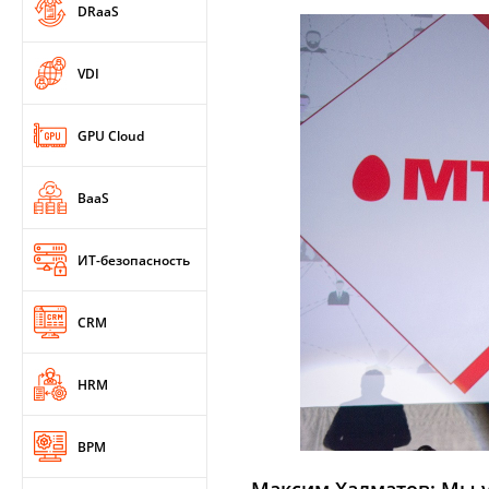
DRaaS
VDI
GPU Cloud
BaaS
ИТ-безопасность
CRM
HRM
BPM