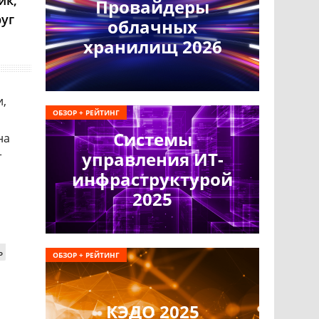
ик,
Провайдеры
уг
облачных
хранилищ 2026
и,
ОБЗОР + РЕЙТИНГ
Системы
на
управления ИТ-
т
инфраструктурой
2025
ь
ОБЗОР + РЕЙТИНГ
КЭДО 2025