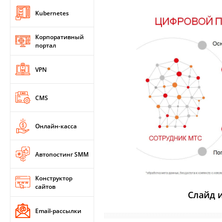
Kubernetes
Корпоративный
портал
VPN
CMS
Онлайн-касса
Автопостинг SMM
Конструктор
сайтов
Слайд 
Email-рассылки