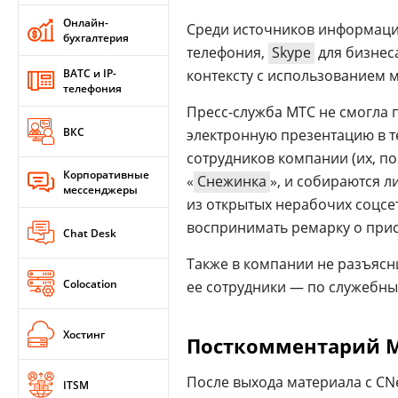
Онлайн-
Среди источников информац
бухгалтерия
телефония,
Skype
для бизнеса
ВАТС и IP-
контексту с использованием 
телефония
Пресс-служба МТС не смогла 
ВКС
электронную презентацию в те
сотрудников компании (их, по
Корпоративные
«
Снежинка
», и собираются 
мессенджеры
из открытых нерабочих соцсе
воспринимать ремарку о прис
Chat Desk
Также в компании не разъясн
Colocation
ее сотрудники — по служебны
Хостинг
Посткомментарий 
После выхода материала с CN
ITSM