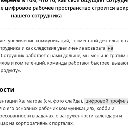
ерены в том, что то, как себя ощущает сотрудн
се цифровое рабочее пространство строится вокр
нашего сотрудника
удет увеличение коммуникаций, совместной деятельност
трудника и как следствие увеличение возврата
на
— Сотрудник работает с нами дольше, мы меньше тратим 
килов и компетенций, команды работают быстрее, выдаю
родукту».
ости
нтации Халматова (см. фото слайда),
цифровой профил
я о его основных рабочих коммуникациях, хобби и
ресованности в задачах, о загруженности календаря и
цах на корпоративных порталах.