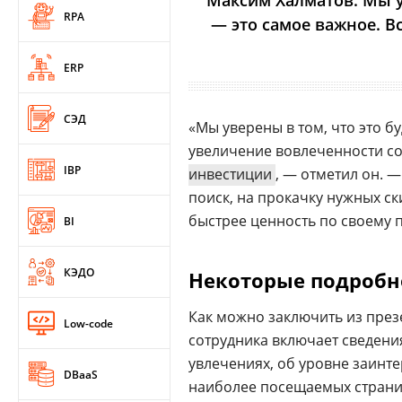
Максим Халматов: Мы ув
RPA
— это самое важное. В
ERP
СЭД
«Мы уверены в том, что это б
увеличение вовлеченности со
IBP
инвестиции
, — отметил он. 
поиск, на прокачку нужных с
быстрее ценность по своему п
BI
КЭДО
Некоторые подробн
Как можно заключить из презе
Low-code
сотрудника включает сведени
увлечениях, об уровне заинте
DBaaS
наиболее посещаемых страни