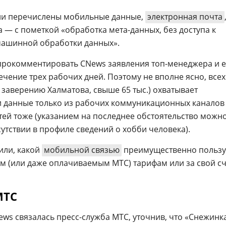
ии перечислены мобильные данные,
электронная почта
 — с пометкой «обработка мета-данных, без доступа к
машинной обработки данных».
прокомментировать CNews заявления топ-менеджера и е
чение трех рабочих дней. Поэтому не вполне ясно, всех
 заверению Халматова, свыше 65 тыс.) охватывает
ли данные только из рабочих коммуникационных каналов
тей тоже (указанием на последнее обстоятельство можн
утствии в профиле сведений о хобби человека).
или, какой
мобильной связью
преимущественно пользу
м (или даже оплачиваемым МТС) тарифам или за свой сч
МТС
ews связалась пресс-служба МТС, уточнив, что «Снежинк