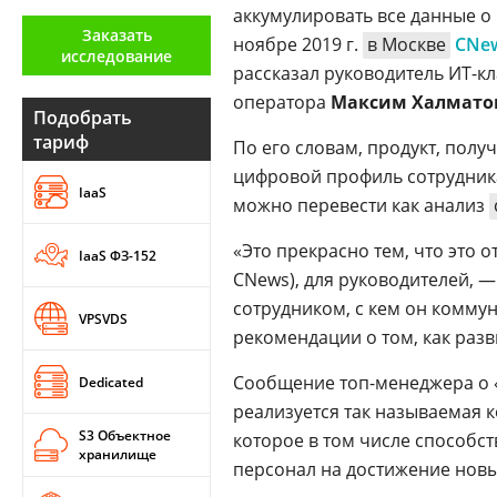
аккумулировать все данные о
Аналитика
Заказать
ноябре 2019 г.
в Москве
CNe
исследование
Конференции
рассказал руководитель ИТ-кл
оператора
Максим Халмато
Техника
Подобрать
тариф
По его словам, продукт, пол
ТВ
цифровой профиль сотрудника
IaaS
можно перевести как анализ
Max
Об
издании
«Это прекрасно тем, что это 
IaaS ФЗ-152
Telegram
Реклама
CNews), для руководителей, —
Дзен
сотрудником, с кем он коммун
Вакансии
VPSVDS
VK
рекомендации о том, как разв
Контакты
Rutube
Сообщение топ-менеджера о «
Dedicated
реализуется так называемая
S3 Объектное
которое в том числе способс
хранилище
персонал на достижение новы