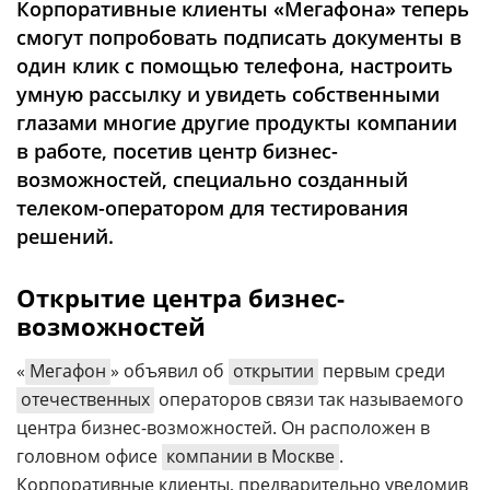
Корпоративные клиенты «Мегафона» теперь
Аналитика
смогут попробовать подписать документы в
Конференции
один клик с помощью телефона, настроить
умную рассылку и увидеть собственными
Техника
глазами многие другие продукты компании
ТВ
в работе, посетив центр бизнес-
возможностей, специально созданный
телеком-оператором для тестирования
Max
Об
издании
решений.
Telegram
Реклама
Дзен
Открытие центра бизнес-
Вакансии
VK
возможностей
Контакты
Rutube
«
Мегафон
» объявил об
открытии
первым среди
отечественных
операторов связи так называемого
центра бизнес-возможностей. Он расположен в
головном офисе
компании в Москве
.
Корпоративные клиенты, предварительно уведомив