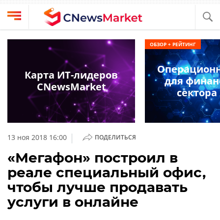
Выбрать
CNews
ОБЗОР + РЕЙТИНГ
провайдера
Аналитика
Операцион
Публикации
Карта ИТ-лидеров
для финан
Конференции
CNewsMarket
Компании
сектора 
Техника
Рейтинги
и
ТВ
обзоры
|
13 ноя 2018 16:00
ПОДЕЛИТЬСЯ
Личный
«Мегафон» построил в
кабинет
реале специальный офис,
О
чтобы лучше продавать
проекте
услуги в онлайне
CNews