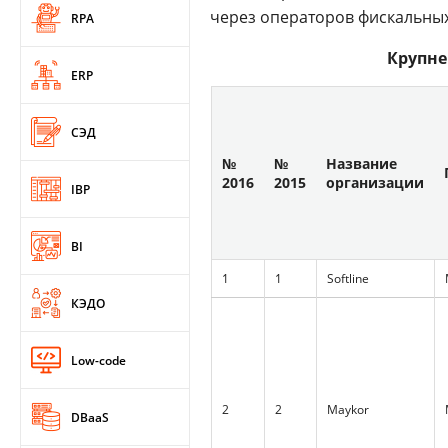
через операторов фискальных
RPA
Крупне
ERP
СЭД
№
№
Название
2016
2015
организации
IBP
BI
1
1
Softline
КЭДО
Low-code
2
2
Maykor
DBaaS