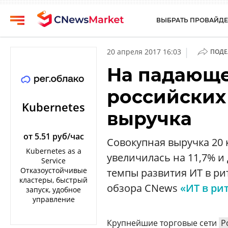
ВЫБРАТЬ ПРОВАЙДЕ
CNews
Выбрать
|
20 апреля 2017 16:03
ПОДЕ
провайдера
Аналитика
На падающе
Публикации
Конференции
российских
Компании
Техника
Kubernetes
выручка
Рейтинги
ТВ
и
обзоры
от 5.51 руб/час
Cовокупная выручка 20 
Kubernetes as a
увеличилась на 11,7% и 
Личный
Service
кабинет
Отказоустойчивые
темпы развития ИТ в ри
кластеры, быстрый
О
обзора CNews
«ИТ в ри
запуск, удобное
проекте
управление
CNews
Крупнейшие торговые сети
Р