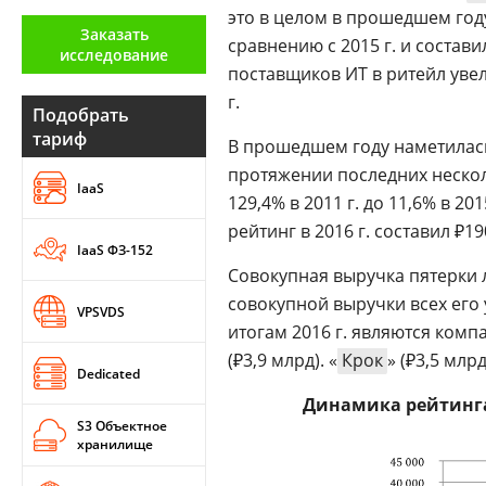
это в целом в прошедшем год
Аналитика
Заказать
сравнению с 2015 г. и состав
исследование
Конференции
поставщиков ИТ в ритейл увели
г.
Техника
Подобрать
тариф
В прошедшем году наметилась
ТВ
протяжении последних несколь
IaaS
129,4% в 2011 г. до 11,6% в 20
Max
Об
рейтинг в 2016 г. составил ₽19
издании
IaaS ФЗ-152
Telegram
Реклама
Совокупная выручка пятерки 
Дзен
совокупной выручки всех его
Вакансии
VPSVDS
VK
итогам 2016 г. являются ком
Контакты
Rutube
(₽3,9 млрд). «
Крок
» (₽3,5 млрд
Dedicated
Динамика рейтинга
S3 Объектное
хранилище