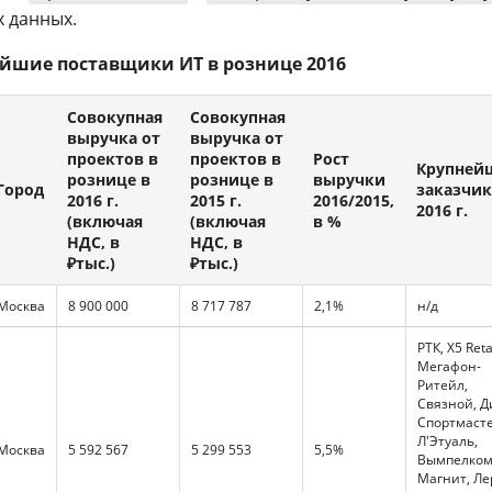
 данных.
йшие поставщики ИТ в рознице 2016
Совокупная
Совокупная
выручка от
выручка от
проектов в
проектов в
Рост
Крупней
рознице в
рознице в
выручки
Город
заказчи
2016 г.
2015 г.
2016/2015,
2016 г.
(включая
(включая
в %
НДС, в
НДС, в
₽тыс.)
₽тыс.)
Москва
8 900 000
8 717 787
2,1%
н/д
РТК, X5 Retai
Мегафон-
Ритейл,
Связной, Д
Спортмасте
Л'Этуаль,
Москва
5 592 567
5 299 553
5,5%
Вымпелком
Магнит, Ле