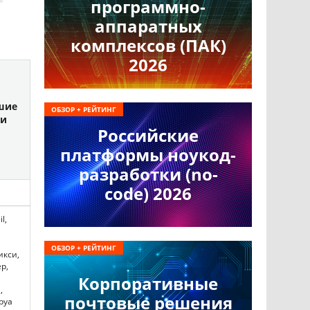
программно-
аппаратных
комплексов (ПАК)
2026
шие
ОБЗОР + РЕЙТИНГ
ки
Российские
платформы ноукод-
разработки (no-
code) 2026
l,
ОБЗОР + РЕЙТИНГ
икси,
р,
Корпоративные
,
почтовые решения
руа