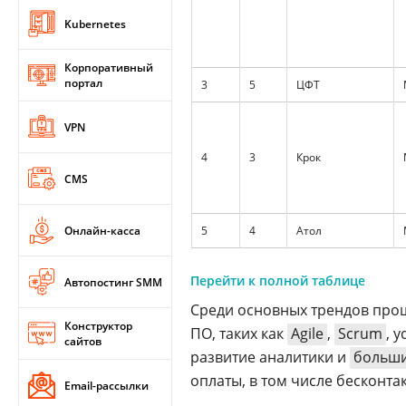
Kubernetes
Корпоративный
портал
3
5
ЦФТ
VPN
4
3
Крок
CMS
Онлайн-касса
5
4
Атол
Перейти к полной таблице
Автопостинг SMM
Среди основных трендов прош
Конструктор
ПО, таких как
Agile
,
Scrum
, 
сайтов
развитие аналитики и
больши
оплаты, в том числе бесконта
Email-рассылки