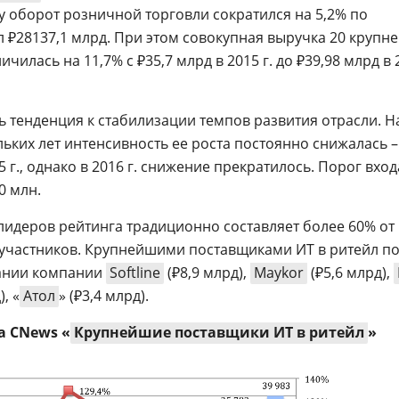
у оборот розничной торговли сократился на 5,2% по
ил ₽28137,1 млрд. При этом совокупная выручка 20 крупн
чилась на 11,7% с ₽35,7 млрд в 2015 г. до ₽39,98 млрд в 
 тенденция к стабилизации темпов развития отрасли. Н
ких лет интенсивность ее роста постоянно снижалась –
15 г., однако в 2016 г. снижение прекратилось. Порог вход
0 млн.
лидеров рейтинга традиционно составляет более 60% от
 участников. Крупнейшими поставщиками ИТ в ритейл п
пании компании
Softline
(₽8,9 млрд),
Maykor
(₽5,6 млрд),
), «
Атол
» (₽3,4 млрд).
 CNews «
Крупнейшие поставщики ИТ в ритейл
»