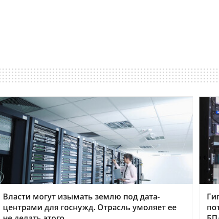
Власти могут изымать землю под дата-
Ги
центрами для госнужд. Отрасль умоляет ее
по
не делать этого
БП