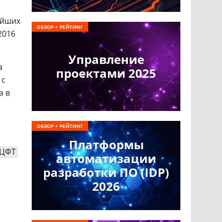
ейших
ОБЗОР + РЕЙТИНГ
2016
Управление
а
проектами 2025
 с
а в
ОБЗОР + РЕЙТИНГ
о
Платформы
ЦФТ
автоматизации
разработки ПО (IDP)
2026