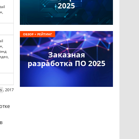
2025
ail
н,
ОБЗОР + РЕЙТИНГ
il
н,
энд
Заказная
идео,
разработка ПО 2025
s
, 2017
отке
в