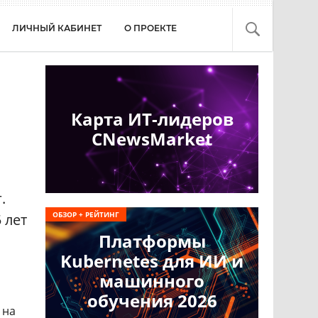
ЛИЧНЫЙ КАБИНЕТ
О ПРОЕКТЕ
Карта ИТ-лидеров
CNewsMarket
.
ОБЗОР + РЕЙТИНГ
 лет
Платформы
Kubernetes для ИИ и
машинного
обучения 2026
 на