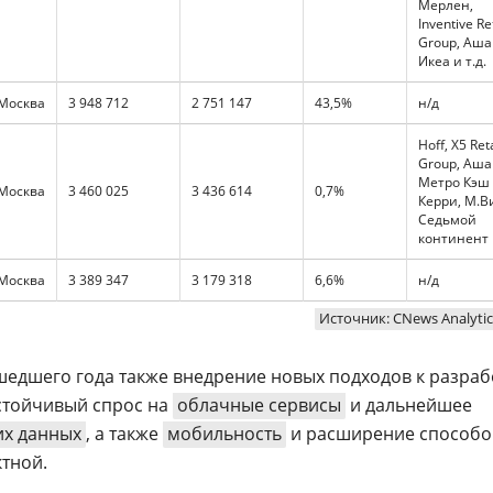
Мерлен,
Inventive Ret
Group, Аша
Икеа и т.д.
Москва
3 948 712
2 751 147
43,5%
н/д
Hoff, X5 Reta
Group, Аша
Метро Кэш 
Москва
3 460 025
3 436 614
0,7%
Керри, М.В
Седьмой
континент
Москва
3 389 347
3 179 318
6,6%
н/д
Источник: CNews Analytic
едшего года также внедрение новых подходов к разраб
устойчивый спрос на
облачные сервисы
и дальнейшее
х данных
, а также
мобильность
и расширение способо
ктной.