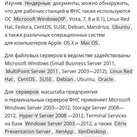
Изучив
тендерные
документы, можно обнаружить,
что для рабочих станций в ФНС также используются
ОС
Microsoft Windows(XP
, Vista, 7, 8 и 8.1), Linux Red
Hat, Fedora, CentOS, SUSE, Debian, Mandriva,
Ubuntu
,
а также различных операционных систем
для компьютеров Apple: OS X и
Mac OS
.
Для файловых серверов в ведомстве задействованы
Microsoft Windows (Small Business Server 2011,
MultiPoint Server 2011
, Server 2003—2012),
Linux Red
Hat
,
CentOS
,
SUSE
,
Debian
, Ubuntu,
Oracle
.
Для
серверов
масштаба предприятия
и терминальных серверов ФНС применяет Microsoft
Windows Server 2003—2012, Storage Server 2008—
2012,
Hyper-V Server 2008
—2012, Terminal Services
на базе
Windows Server 2003
—2012, а также
Citrix
Presentation Server
,
XenApp
,
XenDesktop
.