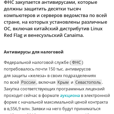
ФНС закупается антивирусами, которые
Аналитика
должны защитить десятки тысяч
Конференции
компьютеров и серверов ведомства по всей
стране, на которых установлены различные
Техника
ОС, включая китайский дистрибутив Linux
ТВ
Red Flag и венесуэльский Canaima.
Max
Об
Антивирусы для налоговой
издании
Telegram
Реклама
Федеральной налоговой службе (
ФНС
)
Дзен
потребовалось почти 150 тыс. антивирусов
Вакансии
VK
для защиты «железа» в своих подразделениях
Контакты
Rutube
по всей
России
, включая
Крым
и
Севастополь
.
Закупка соответствующих программных лицензий
проходит сейчас в формате
аукциона
в электронной
форме с начальной максимальной ценой контракта
в
56,9 млн. Заявки на него будут приниматься