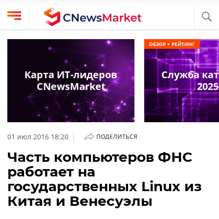
Выбрать
CNews
ОБЗОР + РЕЙТИНГ
провайдера
Аналитика
Публикации
Карта ИТ-лидеров
Служба ка
Конференции
CNewsMarket
2025
Компании
Техника
Рейтинги
и
ТВ
обзоры
|
01 июл 2016 18:20
ПОДЕЛИТЬСЯ
Личный
Часть компьютеров ФНС
кабинет
работает на
О
государственных Linux из
проекте
Китая и Венесуэлы
CNews