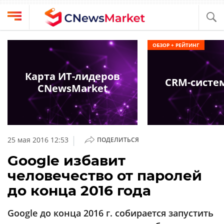
Выбрать
CNews
ОБЗОР + РЕЙТИНГ
провайдера
Аналитика
Публикации
Карта ИТ-лидеров
CRM-систе
Конференции
CNewsMarket
Компании
Техника
Рейтинги
и
ТВ
обзоры
|
25 мая 2016 12:53
ПОДЕЛИТЬСЯ
Личный
Google избавит
кабинет
человечество от паролей
О
до конца 2016 года
проекте
CNews
Google до конца 2016 г. собирается запустить