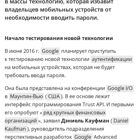
в массы технологию, которая избавит
Аналитика
владельцев мобильных устройств от
Конференции
необходимости вводить пароли.
Техника
Начало тестирования новой технологии
ТВ
В июне 2016 г.
Google
планирует приступить
к тестированию новой технологии
аутентификации
Max
Об
издании
на мобильных устройствах, которая не будет
Telegram
требовать ввода пароля.
Реклама
Дзен
Вакансии
VK
Она была представлена на конференции
Google I/O
Контакты
в
Маунтин-Вью
(
США
). В ее основе лежит
Rutube
интерфейс программирования Trust API. И первыми
его опробуют «
ряд крупных финансовых
организаций
», заявил
Дэниель Кауфман
(
Daniel
Kaufman
), руководитель подразделения
перспективных разработок
Google
Advanced