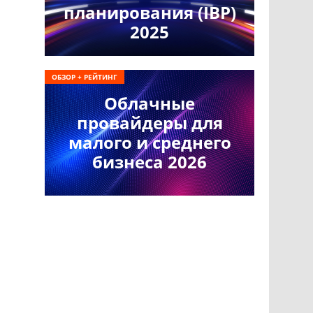
планирования (IBP)
2025
ОБЗОР + РЕЙТИНГ
Облачные
провайдеры для
малого и среднего
бизнеса 2026