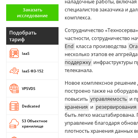
наладочные работы, включая
Аналитика
специалистов заказчика и дал
Заказать
исследование
комплекса.
Конференции
Техника
Сотрудничество «Техносерва»
Подобрать
частности, сотрудничество н
тариф
ТВ
End
класса производства
Ora
IaaS
несколько этапов ее апгрейда
поддержку
инфраструктуры п
Max
Об
издании
телеканала.
IaaS ФЗ-152
Telegram
Реклама
Дзен
Новое комплексное решение 
Вакансии
VPSVDS
VK
построено также на оборудов
Контакты
Rutube
повысить
управляемость
и п
Dedicated
хранения
и
резервирования
быть легко масштабирована. 
S3 Объектное
управление благодаря обнов
хранилище
плотность хранения данных в