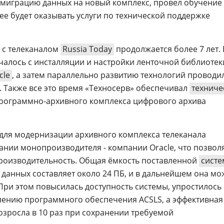
 миграцию данных на новый комплекс, провел обучение
ее будет оказывать услуги по технической поддержке
 с телеканалом
Russia Today
продолжается более 7 лет. 
ачалось с инсталляции и настройки ленточной библиоте
cle
, а затем параллельно развитию технологий проводи
. Также все это время «Техносерв» обеспечивал
техниче
рограммно-архивного комплекса цифрового архива
для модернизации архивного комплекса телеканала
ании монопроизводителя - компании Oracle, что позвол
роизводительность. Общая ёмкость поставленной
сист
данных составляет около 24 ПБ, и в дальнейшем она мо
При этом повысилась доступность системы, упростилось
лению программного обеспечения ACSLS, а эффективная
озросла в 10 раз при сохранении требуемой