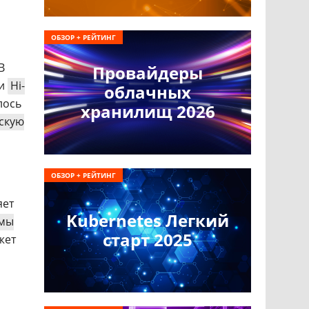
ОБЗОР + РЕЙТИНГ
В
Провайдеры
ки
Hi-
облачных
лось
хранилищ 2026
скую
ОБЗОР + РЕЙТИНГ
яет
Kubernetes Легкий
емы
старт 2025
жет