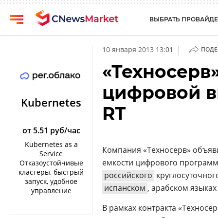
ВЫБРАТЬ ПРОВАЙДЕ
CNews
Выбрать
|
10 января 2013 13:01
ПОДЕ
провайдера
Аналитика
«Техносерв
Публикации
Конференции
цифровой в
Компании
Техника
Kubernetes
RT
Рейтинги
ТВ
и
обзоры
от 5.51 руб/час
Kubernetes as a
Личный
Компания «Техносерв» объяв
Service
кабинет
емкости цифрового программн
Отказоустойчивые
кластеры, быстрый
российского
круглосуточног
О
запуск, удобное
проекте
испанском
, арабском языках
управление
CNews
В рамках контракта «Техносе