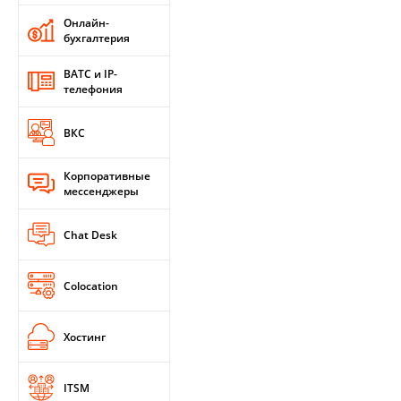
Онлайн-
бухгалтерия
ВАТС и IP-
телефония
ВКС
Корпоративные
мессенджеры
Chat Desk
Colocation
Хостинг
ITSM