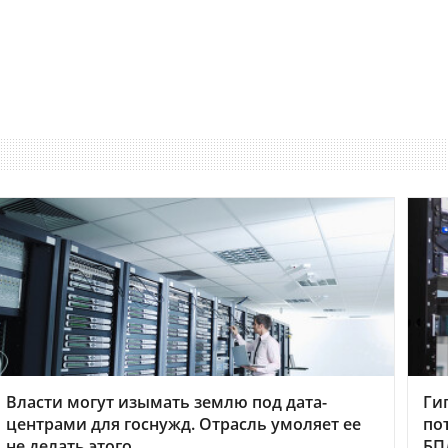
Власти могут изымать землю под дата-
Ги
центрами для госнужд. Отрасль умоляет ее
по
не делать этого
БП