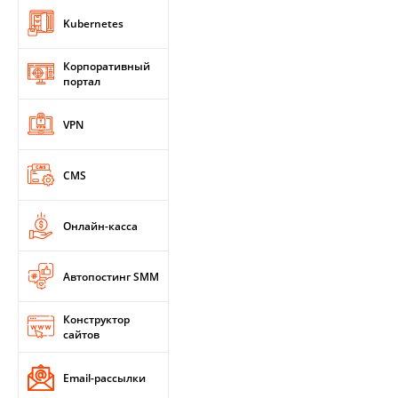
Kubernetes
Корпоративный
портал
VPN
CMS
Онлайн-касса
Автопостинг SMM
Конструктор
сайтов
Email-рассылки