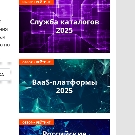
ОБЗОР + РЕЙТИНГ
Служба каталогов
и
2025
ния
ная
ю по
ОБЗОР + РЕЙТИНГ
КА
BaaS-платформы
2025
ОБЗОР + РЕЙТИНГ
Российские