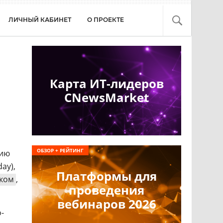
ЛИЧНЫЙ КАБИНЕТ
О ПРОЕКТЕ
Карта ИТ-лидеров
CNewsMarket
ОБЗОР + РЕЙТИНГ
нию
ay),
Платформы для
ском
,
проведения
вебинаров 2026
-