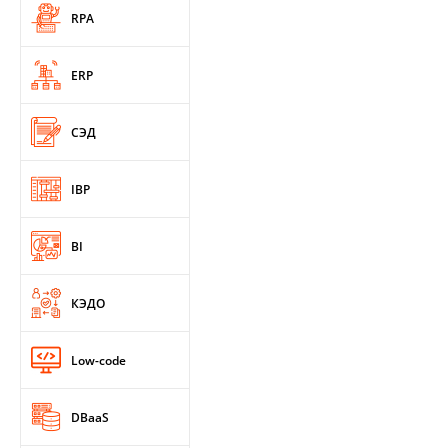
RPA
ERP
СЭД
IBP
BI
КЭДО
Low-code
DBaaS