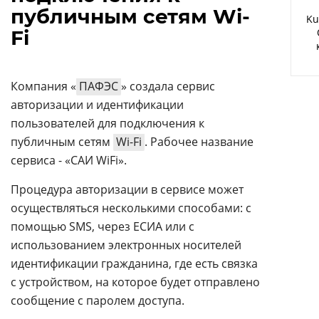
Аналитика
публичным сетям Wi-
Ku
Fi
Конференции
Техника
Компания «
ПАФЭС
» создала сервис
ТВ
авторизации и идентификации
пользователей для подключения к
Max
Об
публичным сетям
Wi-Fi
. Рабочее название
издании
Telegram
сервиса - «САИ WiFi».
Реклама
Дзен
Процедура авторизации в сервисе может
Вакансии
VK
осуществляться несколькими способами: с
Контакты
Rutube
помощью SMS, через ЕСИА или с
использованием электронных носителей
идентификации гражданина, где есть связка
с устройством, на которое будет отправлено
сообщение с паролем доступа.