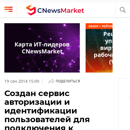
Выбрать
CNews
ОБЗОР + РЕЙТИНГ
провайдера
Решения
Аналитика
управл
Публикации
Карта ИТ-лидеров
виртуал
Конференции
CNewsMarket
Компании
рабочими 
Техника
(VDI) 2
Рейтинги
и
ТВ
обзоры
|
19 сен 2014 15:09
ПОДЕЛИТЬСЯ
Личный
Создан сервис
кабинет
авторизации и
О
идентификации
проекте
пользователей для
CNews
подключения к