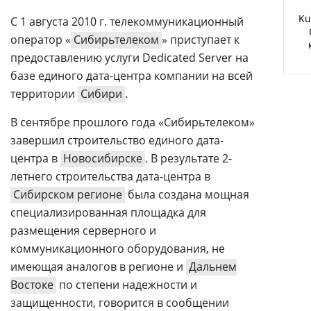
Аналитика
Ku
С 1 августа 2010 г. телекоммуникационный
Конференции
оператор «
Сибирьтелеком
» приступает к
предоставлению услуги Dedicated Server на
Техника
базе единого дата-центра компании на всей
ТВ
территории
Сибири
.
В сентябре прошлого года «Сибирьтелеком»
Max
Об
завершил строительство единого дата-
издании
Telegram
центра в
Новосибирске
. В результате 2-
Реклама
Дзен
летнего строительства дата-центра в
Вакансии
Сибирском регионе
была создана мощная
VK
Контакты
специализированная площадка для
Rutube
размещения серверного и
коммуникационного оборудования, не
имеющая аналогов в регионе и
Дальнем
Востоке
по степени надежности и
защищенности, говорится в сообщении