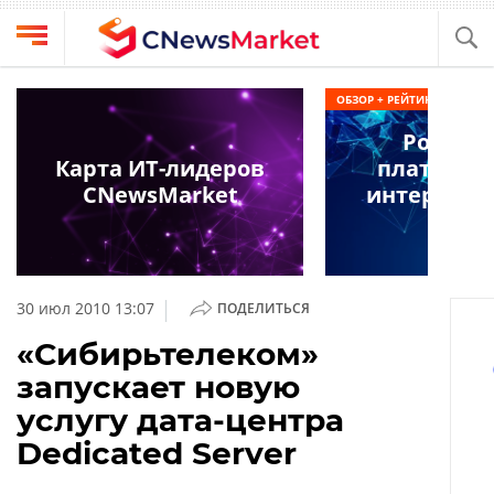
Выбрать
CNews
ОБЗОР + РЕЙТИНГ
провайдера
Аналитика
Россий
Публикации
Карта ИТ-лидеров
платформ
Конференции
CNewsMarket
интернета
Компании
2025
Техника
Рейтинги
и
ТВ
обзоры
|
30 июл 2010 13:07
ПОДЕЛИТЬСЯ
Личный
«Сибирьтелеком»
кабинет
запускает новую
О
услугу дата-центра
проекте
Dedicated Server
CNews