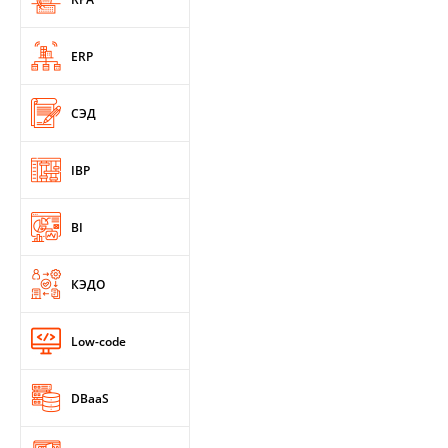
ERP
СЭД
IBP
BI
КЭДО
Low-code
DBaaS