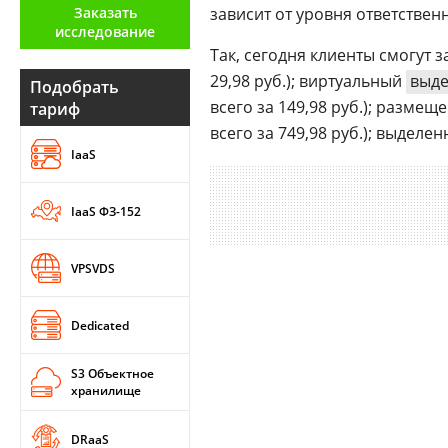
Заказать
зависит от уровня ответствен
Аналитика
исследование
Так, сегодня клиенты смогут за
Конференции
29,98 руб.); виртуальный
выде
Подобрать
Техника
всего за 149,98 руб.); размещ
тариф
всего за 749,98 руб.); выделен
ТВ
IaaS
Max
Об
IaaS ФЗ-152
издании
Telegram
Реклама
Дзен
VPSVDS
Вакансии
VK
Контакты
Rutube
Dedicated
S3 Объектное
хранилище
DRaaS