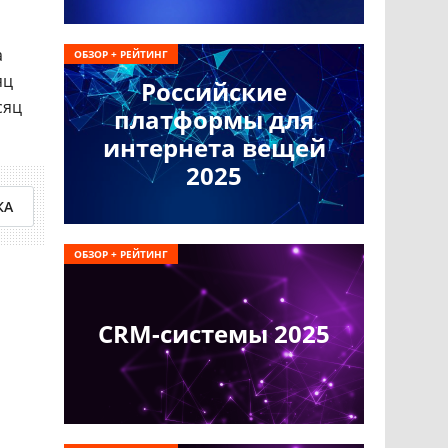
а
ОБЗОР + РЕЙТИНГ
яц
Российские
сяц
платформы для
интернета вещей
2025
КА
ОБЗОР + РЕЙТИНГ
CRM-системы 2025