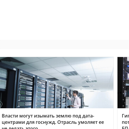
Власти могут изымать землю под дата-
Ги
центрами для госнужд. Отрасль умоляет ее
по
не делать этого
БП