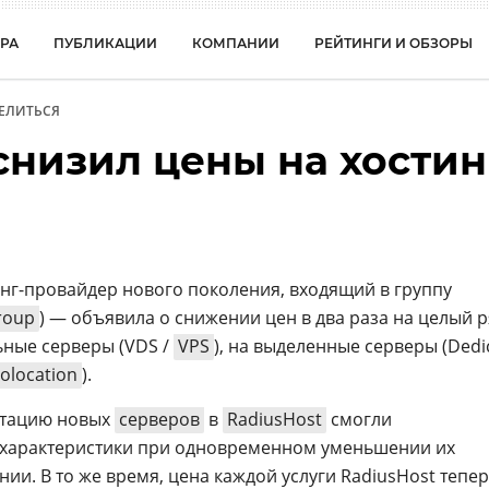
РА
ПУБЛИКАЦИИ
КОМПАНИИ
РЕЙТИНГИ И ОБЗОРЫ
ЕЛИТЬСЯ
снизил цены на хостин
нг-провайдер нового поколения, входящий в группу
roup
) — объявила о снижении цен в два раза на целый 
льные серверы (VDS /
VPS
), на выделенные серверы (Dedi
olocation
).
уатацию новых
серверов
в
RadiusHost
смогли
 характеристики при одновременном уменьшении их
ии. В то же время, цена каждой услуги RadiusHost тепе