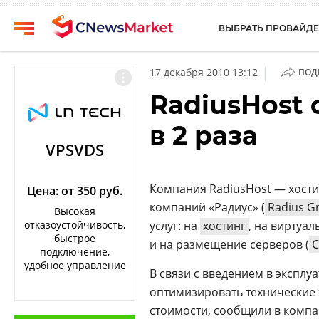
ВЫБРАТЬ ПРОВАЙДЕ
CNews
Выбрать
|
17 декабря 2010 13:12
ПОД
провайдера
Аналитика
RadiusHost 
Публикации
Конференции
в 2 раза
Компании
Техника
VPSVDS
Рейтинги
ТВ
и
Компания RadiusHost — хости
обзоры
Цена: от 350 руб.
компаний «Радиус» (
Radius G
Высокая
Личный
отказоустойчивость,
услуг: на
хостинг
, на виртуа
кабинет
быстрое
и на размещение серверов (
C
подключение,
О
удобное управление
В связи с введением в экспл
проекте
оптимизировать технические
CNews
стоимости, сообщили в компан