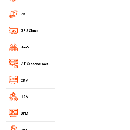
VDI
GPU Cloud
BaaS
ИТ-безопасность
CRM
HRM
BPM
RPA