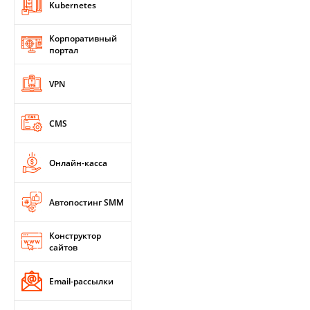
Kubernetes
Корпоративный
портал
VPN
CMS
Онлайн-касса
Автопостинг SMM
Конструктор
сайтов
Email-рассылки