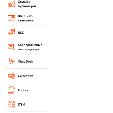
Онлайн-
бухгалтерия
ВАТС и IP-
телефония
ВКС
Корпоративные
мессенджеры
Chat Desk
Colocation
Хостинг
ITSM