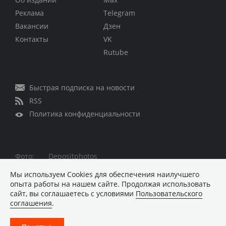
Реклама
Telegram
Вакансии
Дзен
Контакты
VK
Rutube
Быстрая подписка на новости
RSS
Политика конфиденциальности
Фото:
Depositphotos
Все права защищены © 1995 – 2026
Мы используем Сookies для обеспечения наилучшего
опыта работы на нашем сайте. Продолжая использовать
Материалы, помеченные знаком ■ опубликованы на
сайт, вы соглашаетесь с условиями
Пользовательского
коммерческой основе
соглашения
.
Хостинг-провайдер REG.RU