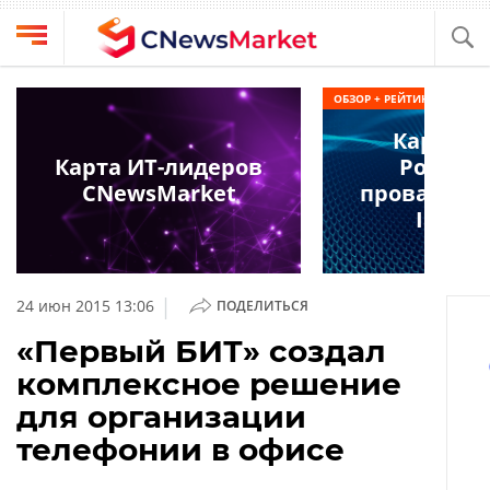
Выбрать
CNews
ОБЗОР + РЕЙТИНГ
провайдера
Аналитика
Карта р
Публикации
Карта ИТ-лидеров
Россий
Конференции
CNewsMarket
провайдер
Компании
IaaS 2
Техника
Рейтинги
и
ТВ
обзоры
|
24 июн 2015 13:06
ПОДЕЛИТЬСЯ
Личный
«Первый БИТ» создал
кабинет
комплексное решение
О
для организации
проекте
телефонии в офисе
CNews