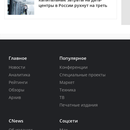
центры в России рухнут на треть
Главное
Популярное
Новости
Конференции
Аналитика
Специальные проекты
Рейтинги
Маркет
Обзоры
Техника
Архив
ТВ
Печатные издания
CNews
Соцсети
Об издании
Max