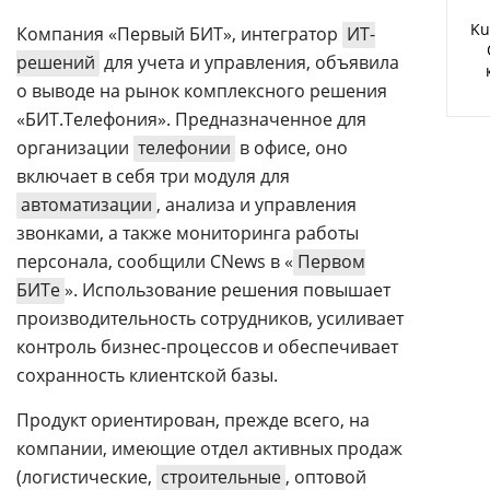
Аналитика
Ku
Компания «Первый БИТ», интегратор
ИТ-
Конференции
решений
для учета и управления, объявила
о выводе на рынок комплексного решения
Техника
«БИТ.Телефония». Предназначенное для
ТВ
организации
телефонии
в офисе, оно
включает в себя три модуля для
автоматизации
, анализа и управления
Max
Об
звонками, а также мониторинга работы
издании
Telegram
персонала, сообщили CNews в «
Первом
Реклама
Дзен
БИТе
». Использование решения повышает
Вакансии
VK
производительность сотрудников, усиливает
Контакты
Rutube
контроль бизнес-процессов и обеспечивает
сохранность клиентской базы.
Продукт ориентирован, прежде всего, на
компании, имеющие отдел активных продаж
(логистические,
строительные
, оптовой